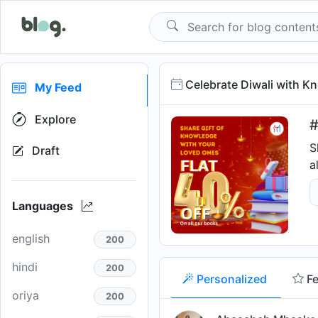
Celebrate Diwali with K
My Feed
Explore
#
S
Draft
a
Languages
english
200
hindi
200
Personalized
F
oriya
200