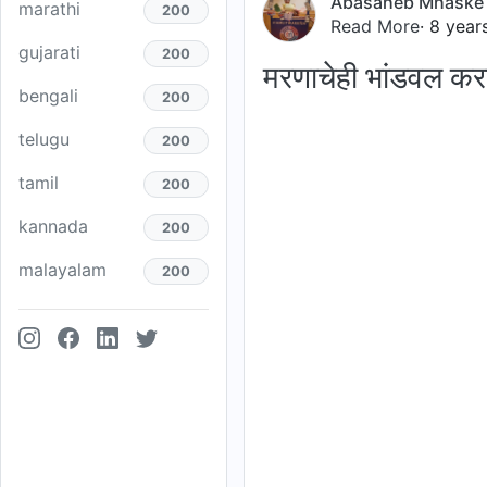
Abasaheb Mhaske
marathi
200
Read More
· 8 year
gujarati
200
मरणाचेही भांडवल करण
bengali
200
telugu
200
tamil
200
kannada
200
malayalam
200