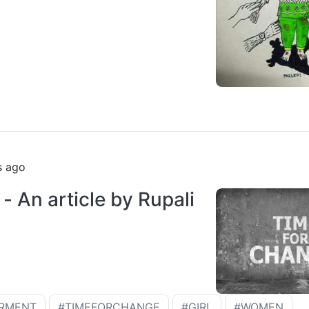
s ago
 An article by Rupali
RMENT
#TIMEFORCHANGE
#GIRL
#WOMEN