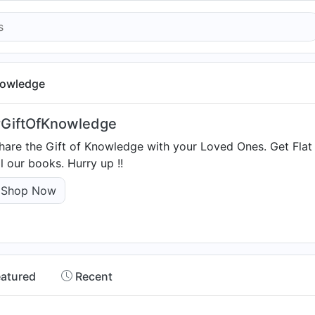
nowledge
GiftOfKnowledge
hare the Gift of Knowledge with your Loved Ones. Get Fla
ll our books. Hurry up !!
Shop Now
eatured
Recent