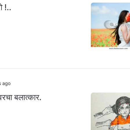
ो !..
s ago
वरचा बलात्कार.