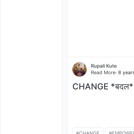
Rupali Kute
Read More
· 8 year
CHANGE *बदल* -
#CHANGE
#EMPOWE