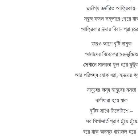
দুর্ভাগ্য
জর্জরিত
আফ্রিকায়
-
সবুজ ফসল সম্ভারে
ছেয়ে যা
আফ্রিকার
উদার বিরান প্রান্ত
তার
ও আগে বৃষ্টি নামুক
আমাদের বিবেকের
মরুভূমিতে
সেখানে মানবতা ফুল হয়ে ফুটু
আর পরিশুদ্ধ
হোক ধরা
,
হৃদয়ের
গ্
মানুষের
জন্য মানুষের
মমতা
ঝর্ণাধারা
হয়ে যাক
বৃষ্টির
সাথে মিলেমিশে
–
সব পিপাসার্ত
প্রাণ ছুঁয়ে ছুঁয়ে
বয়ে যাক অনন্ত ধারাজল হয়ে