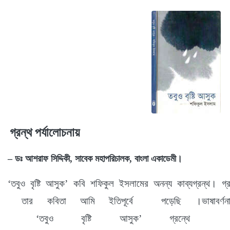
গ্রন্থ পর্যালোচনায়
–
ডঃ
আশরাফ
সিদ্দিকী
,
সাবেক
মহাপরিচালক
,
বাংলা
একাডেমী
।
‘
তবুও
বৃষ্টি
আসুক
’
কবি শফিকুল ইসলামের
অনন্য কাব্যগ্রন্থ।
গ্
তার কবিতা আমি ইতিপূর্বে
পড়েছি
।
ভাষাবর্ণ
‘
তবুও বৃষ্টি আসুক
’
গ্রন্থে