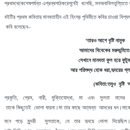
প্রথমথেকেশেষপর্যন্ত
এগ্রন্থপাঠকরেপূর্বেই
বলেছি
,
মনঅনাবিলতৃপ্তিতে
বইটির
প্রথম কবিতায় মানবতাহীন
এই হিংস্র পৃথিবীতে
কবির চাওয়া বিশ্বম
কবি বলেছেন
–
‘
তারও
আগে
বৃষ্টি
নামুক
আমাদের
বিবেকের
মরুভূমিতে
সেখানে
মানবতা
ফুল
হয়ে
ফুটু
আর
পরিশুদ্ধ
হোক
ধরা
,
হৃদয়ের
গ্ল
(
কবিতা
:
তবুও
বৃষ্টি
আ
প্রকৃতি
,
প্রেম
,
নারী
,
মুক্তিযোদ্ধা
,
মা এবং সুলতা নামের
তাকে কিছুতেই
ভোলা
যায়না।মা তার কাছে অত্যন্ত
আদরের
ধন।মাকে
মনে
পড়ে সুন্দরী
সুলতাকে
,
যে তার হৃদয়ে দোলা দিয়েছিল