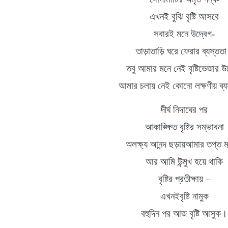
এখনই বুঝি বৃষ্টি আসবে
সবারই মনে উদ্বেগ
-
তাড়াতাড়ি
ঘরে ফেরার ব্যস্তত
তবু আমার মনে নেই বৃষ্টিভেজার উ
আমার চলায় নেই কোনো লক্ষণীয়
ব্
দীর্ঘ
নিদাঘের
পর
আকাঙ্ক্ষিত
বৃষ্টির
সম্ভাবনা
অলক্ষ্য
আনন্দ ছড়ায়আমার তপ্ত 
আর আমি উন্মুখ হয়ে থাকি
বৃষ্টির
প্রতীক্ষায়
–
এখনইবৃষ্টি নামুক
বহুদিন পর আজ বৃষ্টি আসুক
।