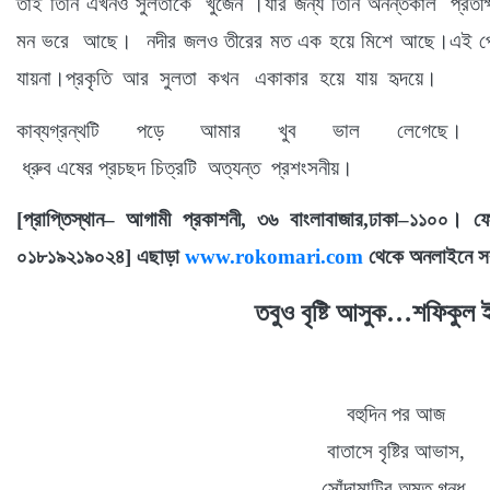
তাই তিনি এখনও সুলতাকে
খুঁজেন
।
যার জন্য তিনি অনন্তকাল
প্রতীক
মন
ভরে
আছে।
নদীর
জলও তীরের মত এক হয়ে মিশে আছে
।
এই প্
যায়না।প্রকৃতি
আর
সুলতা
কখন
একাকার
হয়ে
যায়
হৃদয়ে
।
কাব্যগ্রন্থটি
পড়ে আমার খুব ভাল লেগেছে।
ধ্রুব এষের প্রচছদ চিত্রটি
অত্যন্ত
প্রশংসনীয়
।
[প্রাপ্তিস্থান
–
আগামী
প্রকাশনী
,
৩৬
বাংলাবাজার
,
ঢাকা
–
১১০০।
ফ
০১৮১৯২১৯০২৪
]
এছাড়া
www.rokomari.com
থেকে অনলাইনে সর
তবুও
বৃষ্টি
আসুক
…
শফিকুল
বহুদিন
পর আজ
বাতাসে বৃষ্টির
আভাস
,
সোঁদামাটির অমৃত গন্ধ
-