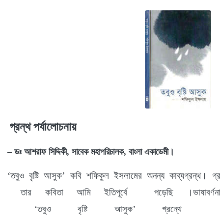
গ্রন্থ পর্যালোচনায়
–
ডঃ
আশরাফ
সিদ্দিকী
,
সাবেক
মহাপরিচালক
,
বাংলা
একাডেমী
।
‘
তবুও
বৃষ্টি
আসুক
’
কবি শফিকুল ইসলামের
অনন্য কাব্যগ্রন্থ।
গ্
তার কবিতা আমি ইতিপূর্বে
পড়েছি
।
ভাষাবর্ণ
‘
তবুও বৃষ্টি আসুক
’
গ্রন্থে