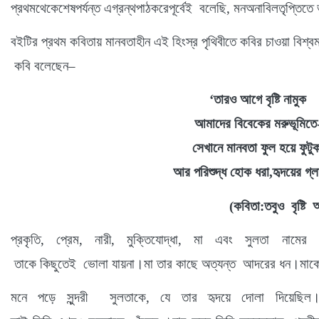
প্রথমথেকেশেষপর্যন্ত
এগ্রন্থপাঠকরেপূর্বেই
বলেছি
,
মনঅনাবিলতৃপ্তিতে
বইটির
প্রথম কবিতায় মানবতাহীন
এই হিংস্র পৃথিবীতে
কবির চাওয়া বিশ্বম
কবি বলেছেন
–
‘
তারও
আগে
বৃষ্টি
নামুক
আমাদের
বিবেকের
মরুভূমিতে
সেখানে
মানবতা
ফুল
হয়ে
ফুটু
আর
পরিশুদ্ধ
হোক
ধরা
,
হৃদয়ের
গ্ল
(
কবিতা
:
তবুও
বৃষ্টি
আ
প্রকৃতি
,
প্রেম
,
নারী
,
মুক্তিযোদ্ধা
,
মা এবং সুলতা নামের
তাকে কিছুতেই
ভোলা
যায়না।মা তার কাছে অত্যন্ত
আদরের
ধন।মাকে
মনে
পড়ে সুন্দরী
সুলতাকে
,
যে তার হৃদয়ে দোলা দিয়েছিল