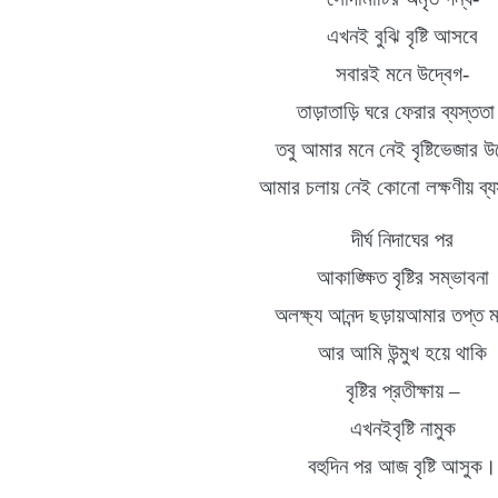
এখনই বুঝি বৃষ্টি আসবে
সবারই মনে উদ্বেগ
-
তাড়াতাড়ি
ঘরে ফেরার ব্যস্তত
তবু আমার মনে নেই বৃষ্টিভেজার উ
আমার চলায় নেই কোনো লক্ষণীয়
ব্
দীর্ঘ
নিদাঘের
পর
আকাঙ্ক্ষিত
বৃষ্টির
সম্ভাবনা
অলক্ষ্য
আনন্দ ছড়ায়আমার তপ্ত 
আর আমি উন্মুখ হয়ে থাকি
বৃষ্টির
প্রতীক্ষায়
–
এখনইবৃষ্টি নামুক
বহুদিন পর আজ বৃষ্টি আসুক
।