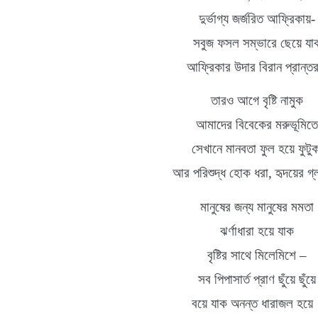
দুর্ভাগ্য
জর্জরিত
আফ্রিকায়
-
সবুজ ফসল সম্ভারে
ছেয়ে যা
আফ্রিকার
উদার বিরান প্রান্ত
তার
ও আগে বৃষ্টি নামুক
আমাদের বিবেকের
মরুভূমিতে
সেখানে মানবতা ফুল হয়ে ফুটু
আর পরিশুদ্ধ
হোক ধরা
,
হৃদয়ের
গ্
মানুষের
জন্য মানুষের
মমতা
ঝর্ণাধারা
হয়ে যাক
বৃষ্টির
সাথে মিলেমিশে
–
সব পিপাসার্ত
প্রাণ ছুঁয়ে ছুঁয়ে
বয়ে যাক অনন্ত ধারাজল হয়ে