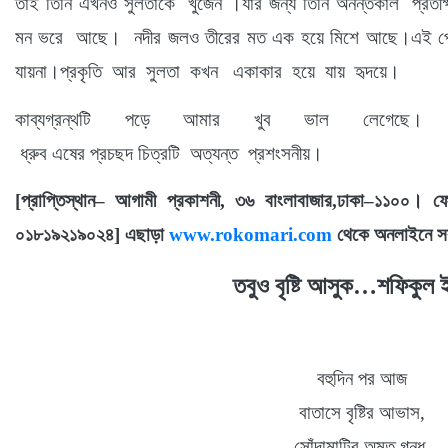
তাই তিনি এখনও সুলতাকে
খুঁজেন
।
যার জন্য তিনি অনন্তকাল
প্রতীক
মন
ভরে
আছে।
নদীর
জলও তীরের মত এক হয়ে মিশে আছে
।
এই প্
যায়না।প্রকৃতি
আর
সুলতা
কখন
একাকার
হয়ে
যায়
হৃদয়ে
।
কাব্যগ্রন্থটি
পড়ে আমার খুব ভাল লেগেছে।
ধ্রুব এষের প্রচছদ চিত্রটি
অত্যন্ত
প্রশংসনীয়
।
[প্রাপ্তিস্থান
–
আগামী
প্রকাশনী
,
৩৬
বাংলাবাজার
,
ঢাকা
–
১১০০।
ফ
০১৮১৯২১৯০২৪
]
এছাড়া
www.rokomari.com
থেকে অনলাইনে সর
তবুও
বৃষ্টি
আসুক
…
শফিকুল
বহুদিন
পর আজ
বাতাসে বৃষ্টির
আভাস
,
সোঁদামাটির অমৃত গন্ধ
-