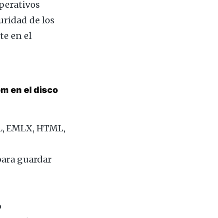
operativos
ridad de los
te en el
om en el disco
ML, EMLX, HTML,
para guardar
o