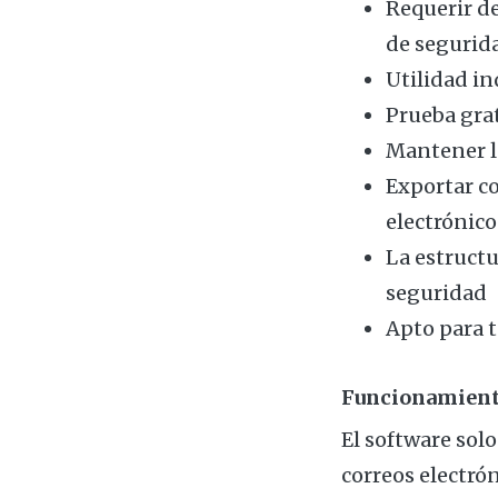
Requerir de
de segurid
Utilidad i
Prueba grat
Mantener la
Exportar c
electrónico
La estructu
seguridad
Apto para t
Funcionamiento 
El software solo
correos electró