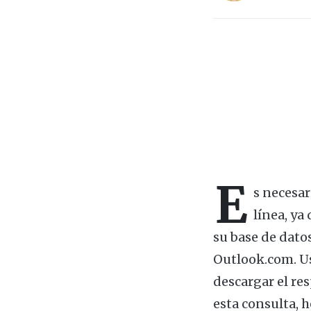
E
s necesar
línea, ya
su base de datos
Outlook.com. Us
descargar el re
esta consulta, 