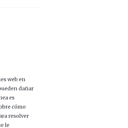
ones web en
 pueden dañar
nea es
sobre cómo
ara resolver
e le