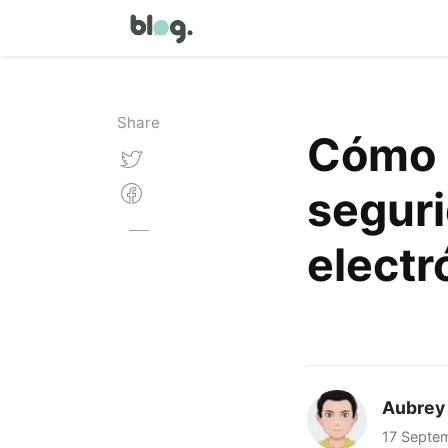
Share
Cómo 
seguri
electr
Aubrey
17 Septe