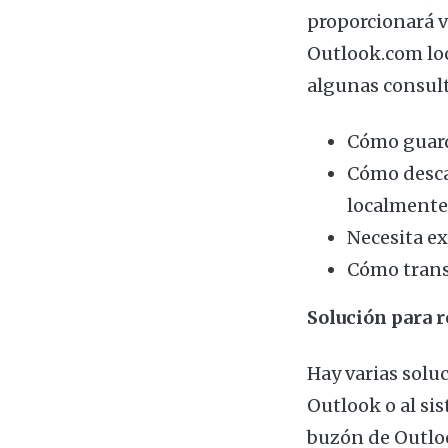
proporcionará v
Outlook.com loc
algunas consul
Cómo guard
Cómo desca
localmente
Necesita e
Cómo transf
Solución para r
Hay varias solu
Outlook o al sis
buzón de Outloo