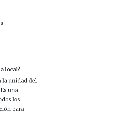
os
a local?
 la unidad del
. Es una
odos los
ción para