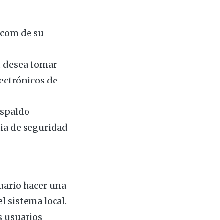
.com de su
d desea tomar
lectrónicos de
espaldo
pia de seguridad
suario hacer una
l sistema local.
s usuarios