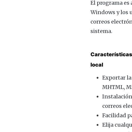
El programa es 
Windows y los 
correos electró
sistema.
Características
local
Exportar l
MHTML, MS
Instalación
correos el
Facilidad p
Elija cualq