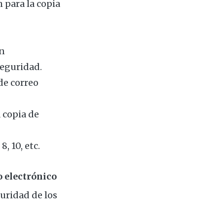
 para la copia
ón
seguridad.
de correo
 copia de
, 10, etc.
o electrónico
guridad de los