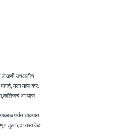
साठी लेखणी उचललीच
फी मागते, मला माफ कर.
म,कॉलेजचे अभ्यास
याकाळ पर्यंत डोक्यात
हणून तुला हवा तसा वेळ