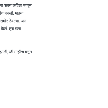
तुला फक्त कविता म्हणून
ीण बनली. माझ्या
ांसमोर ठेवल्या. अन
ण केलं. तूच मला
झाली, की माझीच बनून