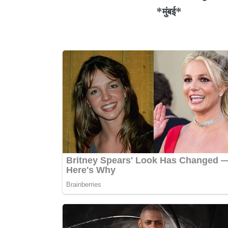
*मुंबई*