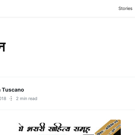
(
Stories
न
a Tuscano
018
·
2 min read