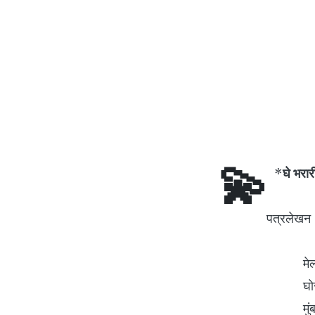
💫
*
घे भरार
पत्रलेखन
मेल्सीना तु
घोसाळी - व
मुंबई - 4