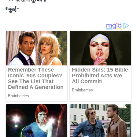
*मुंबई*