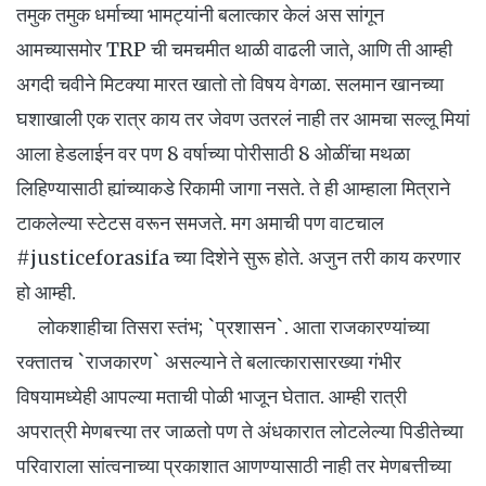
तमुक तमुक धर्माच्या भामट्यांनी बलात्कार केलं अस सांगून
आमच्यासमोर TRP ची चमचमीत थाळी वाढली जाते, आणि ती आम्ही
अगदी चवीने मिटक्या मारत खातो तो विषय वेगळा. सलमान खानच्या
घशाखाली एक रात्र काय तर जेवण उतरलं नाही तर आमचा सल्लू मियां
आला हेडलाईन वर पण 8 वर्षाच्या पोरीसाठी 8 ओळींचा मथळा
लिहिण्यासाठी ह्यांच्याकडे रिकामी जागा नसते. ते ही आम्हाला मित्राने
टाकलेल्या स्टेटस वरून समजते. मग अमाची पण वाटचाल
#justiceforasifa च्या दिशेने सुरू होते. अजुन तरी काय करणार
हो आम्ही.
लोकशाहीचा तिसरा स्तंभ; `प्रशासन`. आता राजकारण्यांच्या
रक्तातच `राजकारण` असल्याने ते बलात्कारासारख्या गंभीर
विषयामध्येही आपल्या मताची पोळी भाजून घेतात. आम्ही रात्री
अपरात्री मेणबत्त्या तर जाळतो पण ते अंधकारात लोटलेल्या पिडीतेच्या
परिवाराला सांत्वनाच्या प्रकाशात आणण्यासाठी नाही तर मेणबत्तीच्या