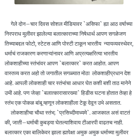
गेले दोन–चार दिवस सोशल मीडियावर `असिफा` ह्या आठ वर्षाच्या
निरपराध मुलीवर झालेल्या बलात्काराच्या निषेधार्थ आपण सगळेजण
तिच्याबद्दल फोटो, स्टेटस आणि पोस्टी टाकून भारतीय न्यायव्यवस्थेवर,
धर्माचं राजकारण करणाऱ्यांनावर आणि अप्रत्यक्षरित्या भारतीय
लोकशाहीच्या स्तंभांवर आपण `बलात्कार` करत आहोत. आपण
वास्तव्य करत अहो तो जगातील सगळ्यात मोठा लोकशाहीप्रधान देश
आहे. आपली लोकशाही चार स्तंभांचा आधार घेत कशी बशी ताठ मानेने
उभी आहे. पण जेव्हा `बलात्कारासारख्या` हिडीस घटना होतात तेव्हा हे
स्तंभ एक पोकळ बांबू म्हणून लोकशाहीला टेकू देवून उभे असतात.
लोकशाहीचा चौथा स्तंभ; `प्रसिध्दीमाध्यमे`. आजकाल असं वाटतं
की, जाती–धर्माची कुबड्या घेतल्याशिवाय टीआरपी वाढतच नाही.
बलात्कार एका बालिकेवर झाला ह्यापेक्षा अमुक अमुक धर्माच्या मुलीवर