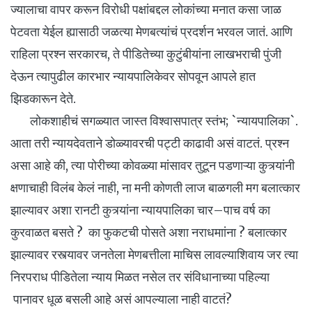
ज्यालाचा वापर करून विरोधी पक्षांबद्दल लोकांच्या मनात कसा जाळ
पेटवता येईल ह्यासाठी जळत्या मेणबत्यांचं प्रदर्शन भरवल जातं. आणि
राहिला प्रश्न सरकारच, ते पीडितेच्या कुटुंबीयांना लाखभराची पुंजी
देऊन त्यापुढील कारभार न्यायपालिकेवर सोपवून आपले हात
झिडकारून देते.
लोकशाहीचं सगळ्यात जास्त विश्वासपात्र स्तंभ; `न्यायपालिका`.
आता तरी न्यायदेवताने डोळ्यावरची पट्टी काढावी असं वाटतं. प्रश्न
असा आहे की, त्या पोरीच्या कोवळ्या मांसावर तुटून पडणाऱ्या कुत्र्यांनी
क्षणाचाही विलंब केलं नाही, ना मनी कोणती लाज बाळगली मग बलात्कार
झाल्यावर अशा रानटी कुत्र्यांना न्यायपालिका चार–पाच वर्ष का
कुरवाळत बसते ? का फुकटची पोसते अशा नराधमाांना ? बलात्कार
झाल्यावर रस्त्यावर जनतेला मेणबत्तीला माचिस लावल्याशिवाय जर त्या
निरपराध पीडितेला न्याय मिळत नसेल तर संविधानाच्या पहिल्या
पानावर धूळ बसली आहे असं आपल्याला नाही वाटतं?