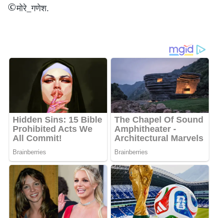
©मोरे_गणेश.