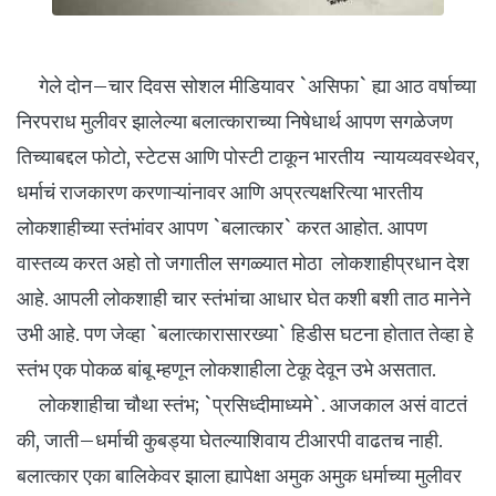
गेले दोन–चार दिवस सोशल मीडियावर `असिफा` ह्या आठ वर्षाच्या
निरपराध मुलीवर झालेल्या बलात्काराच्या निषेधार्थ आपण सगळेजण
तिच्याबद्दल फोटो, स्टेटस आणि पोस्टी टाकून भारतीय न्यायव्यवस्थेवर,
धर्माचं राजकारण करणाऱ्यांनावर आणि अप्रत्यक्षरित्या भारतीय
लोकशाहीच्या स्तंभांवर आपण `बलात्कार` करत आहोत. आपण
वास्तव्य करत अहो तो जगातील सगळ्यात मोठा लोकशाहीप्रधान देश
आहे. आपली लोकशाही चार स्तंभांचा आधार घेत कशी बशी ताठ मानेने
उभी आहे. पण जेव्हा `बलात्कारासारख्या` हिडीस घटना होतात तेव्हा हे
स्तंभ एक पोकळ बांबू म्हणून लोकशाहीला टेकू देवून उभे असतात.
लोकशाहीचा चौथा स्तंभ; `प्रसिध्दीमाध्यमे`. आजकाल असं वाटतं
की, जाती–धर्माची कुबड्या घेतल्याशिवाय टीआरपी वाढतच नाही.
बलात्कार एका बालिकेवर झाला ह्यापेक्षा अमुक अमुक धर्माच्या मुलीवर