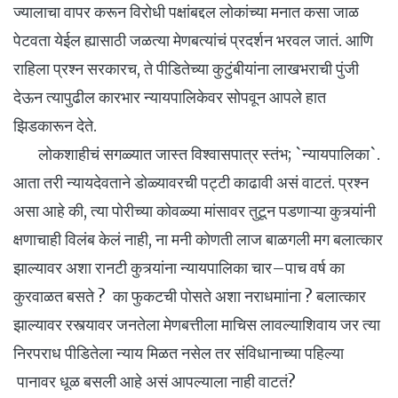
ज्यालाचा वापर करून विरोधी पक्षांबद्दल लोकांच्या मनात कसा जाळ
पेटवता येईल ह्यासाठी जळत्या मेणबत्यांचं प्रदर्शन भरवल जातं. आणि
राहिला प्रश्न सरकारच, ते पीडितेच्या कुटुंबीयांना लाखभराची पुंजी
देऊन त्यापुढील कारभार न्यायपालिकेवर सोपवून आपले हात
झिडकारून देते.
लोकशाहीचं सगळ्यात जास्त विश्वासपात्र स्तंभ; `न्यायपालिका`.
आता तरी न्यायदेवताने डोळ्यावरची पट्टी काढावी असं वाटतं. प्रश्न
असा आहे की, त्या पोरीच्या कोवळ्या मांसावर तुटून पडणाऱ्या कुत्र्यांनी
क्षणाचाही विलंब केलं नाही, ना मनी कोणती लाज बाळगली मग बलात्कार
झाल्यावर अशा रानटी कुत्र्यांना न्यायपालिका चार–पाच वर्ष का
कुरवाळत बसते ? का फुकटची पोसते अशा नराधमाांना ? बलात्कार
झाल्यावर रस्त्यावर जनतेला मेणबत्तीला माचिस लावल्याशिवाय जर त्या
निरपराध पीडितेला न्याय मिळत नसेल तर संविधानाच्या पहिल्या
पानावर धूळ बसली आहे असं आपल्याला नाही वाटतं?