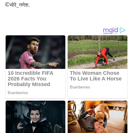
©मोरे_गणेश.