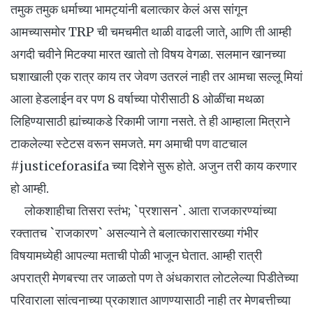
तमुक तमुक धर्माच्या भामट्यांनी बलात्कार केलं अस सांगून
आमच्यासमोर TRP ची चमचमीत थाळी वाढली जाते, आणि ती आम्ही
अगदी चवीने मिटक्या मारत खातो तो विषय वेगळा. सलमान खानच्या
घशाखाली एक रात्र काय तर जेवण उतरलं नाही तर आमचा सल्लू मियां
आला हेडलाईन वर पण 8 वर्षाच्या पोरीसाठी 8 ओळींचा मथळा
लिहिण्यासाठी ह्यांच्याकडे रिकामी जागा नसते. ते ही आम्हाला मित्राने
टाकलेल्या स्टेटस वरून समजते. मग अमाची पण वाटचाल
#justiceforasifa च्या दिशेने सुरू होते. अजुन तरी काय करणार
हो आम्ही.
लोकशाहीचा तिसरा स्तंभ; `प्रशासन`. आता राजकारण्यांच्या
रक्तातच `राजकारण` असल्याने ते बलात्कारासारख्या गंभीर
विषयामध्येही आपल्या मताची पोळी भाजून घेतात. आम्ही रात्री
अपरात्री मेणबत्त्या तर जाळतो पण ते अंधकारात लोटलेल्या पिडीतेच्या
परिवाराला सांत्वनाच्या प्रकाशात आणण्यासाठी नाही तर मेणबत्तीच्या