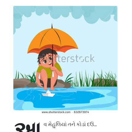
આ
વ મેહુલિયાં તને કોડાં દઉં...