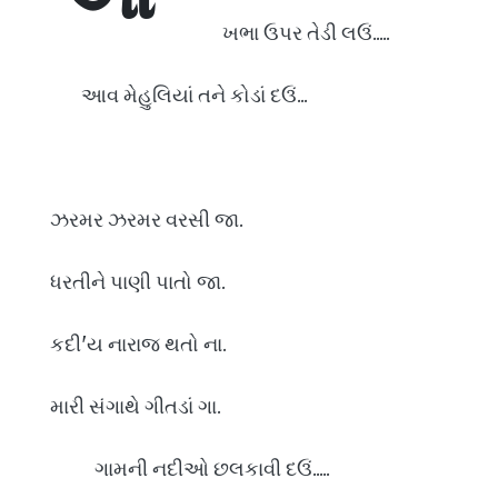
ખભા ઉપર તેડી લઉં.....
આવ મેહુલિયાં તને કોડાં દઉં...
ઝરમર ઝરમર વરસી જા.
ધરતીને પાણી પાતો જા.
કદી'ય નારાજ થતો ના.
મારી સંગાથે ગીતડાં ગા.
ગામની નદીઓ છલકાવી દઉં.....