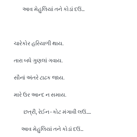
આવ મેહુલિયાં તને કોડાં દઉં...
ચારેકોર હરિયાળી થાય.
તારા બધે ગુણલાં ગવાય.
સૌનાં અંતરે ટાઢક જાય.
મારે ઉર આન્દ ન સમાય.
છત્રી, રેઈન-કોટ મંગાવી લઉં.....
આવ મેહુલિયાં તને કોડાં દઉં...