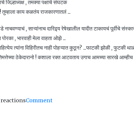
ाचे जिल्हाध्यक्ष , तमक्या पक्षाचे संघटक
नो ! तुम्हाला काय कळतंय राजकारणातलं ...
ाचवण्याचं , साऱ्यांनाच दारिद्र्य रेषेखालील यादीत टाकायचं पूर्वीचे संस्कार
 पोरका , भारवाही मेला वाहता ओझे ...
्येय त्यांना विहिरीतच नाही पोहऱ्यात कुठून? ...फाटकी झोळी , फुटकी था
तिमत्तेच्या ठेकेदारानो ! कशाला रक्त आटवताय उगाच आमच्या सारखे आम्हीच .
reactions
Comment