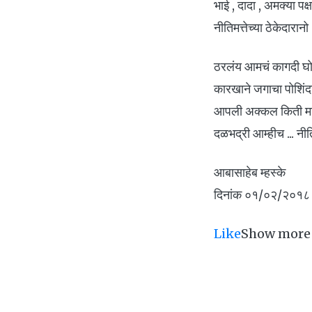
भाई , दादा , अमक्या पक्ष
नीतिमत्तेच्या ठेकेदारा
ठरलंय आमचं कागदी घोडे न
कारखाने जगाचा पोशिंदा
आपली अक्कल किती माहित
दळभद्री आम्हीच ... नी
आबासाहेब म्हस्के
दिनांक ०१/०२/२०१८
Like
Show more 