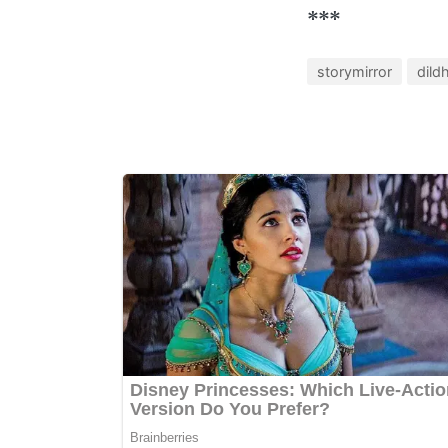
***
storymirror
dild