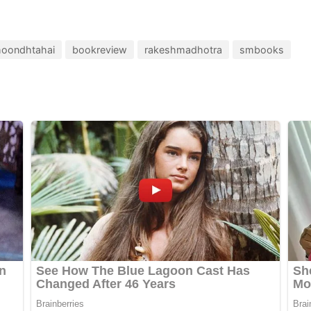
hoondhtahai
bookreview
rakeshmadhotra
smbooks