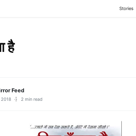
(
Stories
ा है
rror Feed
 2018
·
2 min read