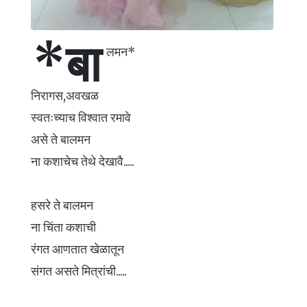
*बा
लमन*
निरागस,अवखळ
स्वतःच्याच विश्वात रमावे
असे ते बालमन
ना कशाचेच तेथे देखावै.....
हसरे ते बालमन
ना चिंता कशाची
रंगत आणतात खेळातून
संगत असते मित्रांची.....