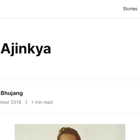
(
Stories
lAjinkya
 Bhujang
mber 2018
·
1 min read