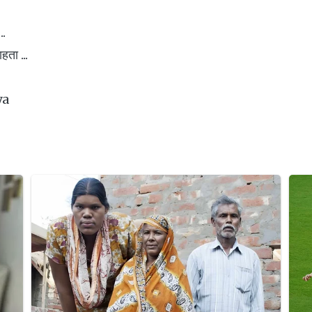
..
हता ...
ya