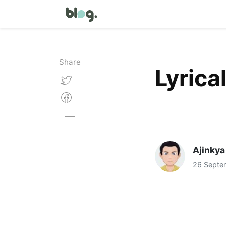
Share
Lyrica
Ajinkya
26 Septe