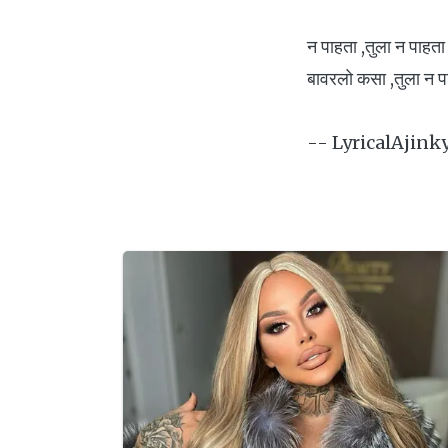
न पाहता ,तुला न पाहता 
बावरलो कसा ,तुला न पा
-- LyricalAjink