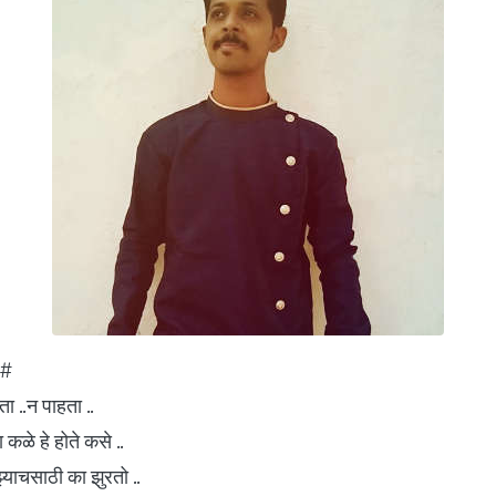
ा#
ा ..न पाहता ..
ा कळे हे होते कसे ..
झ्याचसाठी का झुरतो ..