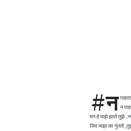
#न
पाहत
न पाहत
मन हे माझे झाले तुझे ..न
जिव माझा का गुंततो ,तु