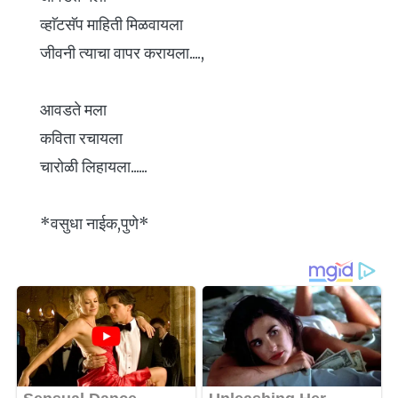
व्हाॅटसॅप माहिती मिळवायला
जीवनी त्याचा वापर करायला....,
आवडते मला
कविता रचायला
चारोळी लिहायला......
*वसुधा नाईक,पुणे*