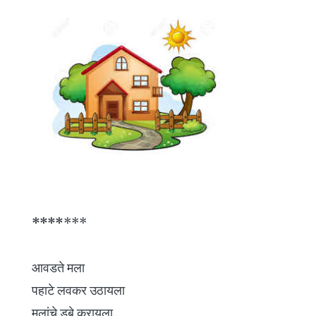
*
*
*
*
***
आवडते मला
पहाटे लवकर उठायला
मुलांचे डबे करायला....