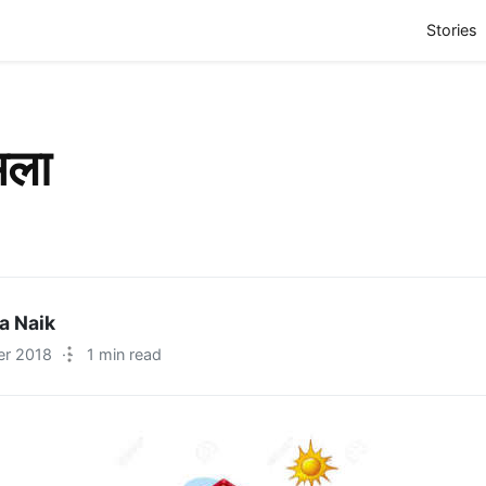
(
Stories
मला
a Naik
er 2018
·
1 min read