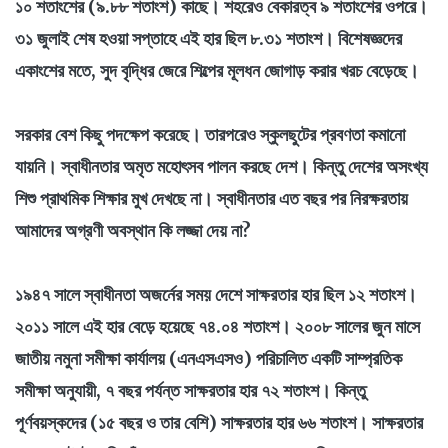
১০ শতাংশের (৯.৮৮ শতাংশ) কাছে। শহরেও বেকারত্ব ৯ শতাংশের ওপরে।
৩১ জুলাই শেষ হওয়া সপ্তাহে এই হার ছিল ৮.৩১ শতাংশ। বিশেষজ্ঞদের
একাংশের মতে, সুদ বৃদ্ধির জেরে শিল্পের মূলধন জোগাড় করার খরচ বেড়েছে।
সরকার বেশ কিছু পদক্ষেপ করেছে। তারপরেও স্কুলছুটের প্রবণতা কমানো
যায়নি। স্বাধীনতার অমৃত মহোৎসব পালন করছে দেশ। কিন্তু দেশের অসংখ্য
শিশু প্রাথমিক শিক্ষার মুখ দেখছে না। স্বাধীনতার এত বছর পর নিরক্ষরতায়
আমাদের অগ্রণী অবস্থান কি লজ্জা দেয় না?
১৯৪৭ সালে স্বাধীনতা অজর্নের সময় দেশে সাক্ষরতার হার ছিল ১২ শতাংশ।
২০১১ সালে এই হার বেড়ে হয়েছে ৭৪.০৪ শতাংশ। ২০০৮ সালের জুন মাসে
জাতীয় নমুনা সমীক্ষা কার্যালয় (এনএসএসও) পরিচালিত একটি সাম্প্রতিক
সমীক্ষা অনুযায়ী, ৭ বছর পর্যন্ত সাক্ষরতার হার ৭২ শতাংশ। কিন্তু
পূর্ণবয়স্কদের (১৫ বছর ও তার বেশি) সাক্ষরতার হার ৬৬ শতাংশ। সাক্ষরতার