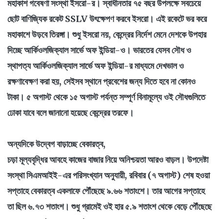
মহাকাশ গবেষণা সংস্থা ইসরো-র। স্বাধীনতার ৭৫ বছর উপলক্ষে সবচেয়ে
ছোট বাণিজ্যিক রকেট SSLV উৎক্ষেপণ করবে ইসরো। এই রকেটে ভর করে
মহাকাশে উড়বে তিরঙ্গা। শুধু ইসরো নয়, কেন্দ্রের নির্দেশ মেনে দেশকে উপহার
দিচ্ছে আর্কিওলজিক্যাল সার্ভে অফ ইন্ডিয়া-ও। ভারতের যেসব সৌধ ও
স্থাপত্য আর্কিওলজিক্যাল সার্ভে অফ ইন্ডিয়া-র মাধ্যমে দেখভাল ও
রক্ষণাবেক্ষণ করা হয়, সেইসব স্থানে প্রবেশের জন্য দিতে হবে না কোনও
টাকা। ৫ অগাস্ট থেকে ১৫ অগাস্ট পর্যন্ত সম্পূর্ণ বিনামূল্যে ওই সৌধগুলিতে
ঢোকা যাবে বলে জানানো হয়েছে কেন্দ্রের তরফে।
অন্যদিকে উদ্বেগ বাড়াচ্ছে বেকারত্ব,
চড়া মূল্যবৃদ্ধির আবহে কাজের বাজার নিয়ে অনিশ্চয়তা আরও বাড়ল। উপদেষ্টা
সংস্থা সিএমআইই-এর পরিসংখ্যান অনুযায়ী, রবিবার (৭ অগাস্ট) শেষ হওয়া
সপ্তাহে বেকারত্ব একলাফে পৌঁছেছে ৯.৬৬ শতাংশে। তার আগের সপ্তাহে
তা ছিল ৬.৭৩ শতাংশ। শুধু গ্রামেই ওই হার ৫.৯ শতাংশ থেকে বেড়ে পৌঁছেছে