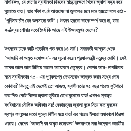
নাগরিকও, যে দেশের স্বাধীনতা দিবসের মাহেন্দ্রক্ষণে খিদের জ্বালা সহ্য করে
ঘুমোতে যায়। তার ক্ষীণ কণ্ঠ আওয়াজ না তুললেও মনে মনে হয়তো বলে ওঠে-
'পূর্ণিমার চাঁদ যেন ঝলসানো রুটি’। উৎসব হয়তো তাকে স্পর্শ করে না, তার
কণ্ঠস্বর শোনার মতো ধৈর্য কি আছে এই উৎসবমুখর দেশের?
উৎসবের ঢাকে কাঠি পড়েছিল গত বছর ১৪ মার্চ। সবরমতী আশ্রম থেকে
'আজাদি কা অমৃত মহোৎসব'-এর সূচনা করেন প্রধানমন্ত্রী নরেন্দ্র মোদি। সেই
ঢাকের তালে তাল মিলিয়ে অঢেল আয়োজন কেন্দ্রের। দেশের আম-নাগরিকের
মনে স্বাধীনতার ৭৫- এর পুণ‍্যলগ্নে দেশাত্মবোধ জাগ্রত করার মধ্যে দোষ
কোথায়? কিন্তু এই দেশেই তো আজও, স্বাধীনতার ৭৫ বছর পরেও ফুটপাথে
কত শিশু পেটে খিদের জ্বালা লুকিয়ে রেখে ঘুমোতে যায়! এখনও স্বাস্থ্য
সংবিধানের মৌলিক অধিকার নয়! বেকারত্বর জ্বালা বুকে নিয়ে কত যুবকের
স্বপ্ন ফানুসের মতো শূন্যে বিলীন হয়ে যায়! এর পরেও ইসরো মহাকাশে তিরঙ্গা
ওড়ায়। দেশের 'আজাদি কা অমৃত মহোৎসব' উদযাপনে নয়া উদ্যোগ ভারতীয়