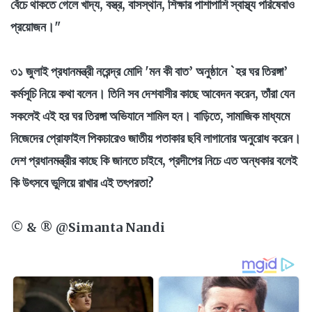
বেঁচে থাকতে গেলে খাদ্য, বস্ত্র, বাসস্থান, শিক্ষার পাশাপাশি স্বাস্থ্য পরিষেবাও
প্রয়োজন।"
৩১ জুলাই প্রধানমন্ত্রী নরেন্দ্র মোদি 'মন কী বাত’ অনুষ্ঠানে `হর ঘর তিরঙ্গা’
কর্মসূচি নিয়ে কথা বলেন। তিনি সব দেশবাসীর কাছে আবেদন করেন, তাঁরা যেন
সকলেই এই হর ঘর তিরঙ্গা অভিযানে শামিল হন। বাড়িতে, সামাজিক মাধ্যমে
নিজেদের প্রোফাইল পিকচারেও জাতীয় পতাকার ছবি লাগানোর অনুরোধ করেন।
দেশ প্রধানমন্ত্রীর কাছে কি জানতে চাইবে, প্রদীপের নিচে এত অন্ধকার বলেই
কি উৎসবে ভুলিয়ে রাখার এই তৎপরতা?
© & ® @Simanta Nandi