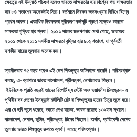
ক্ষেত্রে এই উন্নতি পাঁচগুণ হলেও ভারতে সাক্ষরতার হার বিশ্বের গড় সাক্ষরতার
হার ৮৪ শতাংশর অনেকটাই নিচে। বর্তমানে নিরক্ষর জনসংখ্যার নিরিখে বিশ্বে
প্রথম ভারত। একাধিক নিরক্ষরতা দূরীকরণ কর্মসূচি গ্রহণ সত্ত্বেও ভারতে
সাক্ষরতা বৃদ্ধির হার শ্লথ। ২০১১ সালের জনগণনায় দেখা গেছে, ভারতের
২০০১ থেকে ২০১১ দশকীয় সাক্ষরতা বৃদ্ধির হার ৯.২ শতাংশ, যা পূর্ববর্তী
দশকীয় হারের তুলনায় অনেক কম।
স্বাধীনতার ৭৫ বছর পরেও এই দেশ শিশুমৃত্যু আটকাতে পারেনি। পরিসংখ্যান
বলছে, এ-ব্যাপারে ভারত বাংলাদেশ, শ্রীলঙ্কা, নেপালেরও পিছনে।
ইউনিসেফ প্রতি বছরই তাদের রিপোর্ট দ্য স্টেট অফ ওয়ার্ল্ড’স চিলড্রেন-এ
পৃথিবীর সব দেশের ইনফ্যান্ট মর্টালিটি রেট বা শিশুমৃত্যুর হারের চিত্র তুলে ধরে।
এরা যে ছবি তুলে ধরেছে, তাতে দেখা যাচ্ছে, ভারত রয়েছে ১৩৯তম স্থানে।
বাংলাদেশ, নেপাল, ভুটান, শ্রীলঙ্কা, চিনের পিছনে। অর্থাৎ, প্রতিবেশী দেশের
তুলনায় ভারত শিশুমৃত্যু রুখতে ব্যর্থ। বলছে পরিসংখ্যান।