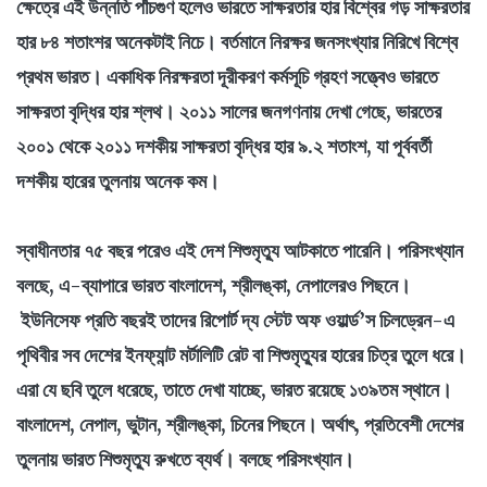
ক্ষেত্রে এই উন্নতি পাঁচগুণ হলেও ভারতে সাক্ষরতার হার বিশ্বের গড় সাক্ষরতার
হার ৮৪ শতাংশর অনেকটাই নিচে। বর্তমানে নিরক্ষর জনসংখ্যার নিরিখে বিশ্বে
প্রথম ভারত। একাধিক নিরক্ষরতা দূরীকরণ কর্মসূচি গ্রহণ সত্ত্বেও ভারতে
সাক্ষরতা বৃদ্ধির হার শ্লথ। ২০১১ সালের জনগণনায় দেখা গেছে, ভারতের
২০০১ থেকে ২০১১ দশকীয় সাক্ষরতা বৃদ্ধির হার ৯.২ শতাংশ, যা পূর্ববর্তী
দশকীয় হারের তুলনায় অনেক কম।
স্বাধীনতার ৭৫ বছর পরেও এই দেশ শিশুমৃত্যু আটকাতে পারেনি। পরিসংখ্যান
বলছে, এ-ব্যাপারে ভারত বাংলাদেশ, শ্রীলঙ্কা, নেপালেরও পিছনে।
ইউনিসেফ প্রতি বছরই তাদের রিপোর্ট দ্য স্টেট অফ ওয়ার্ল্ড’স চিলড্রেন-এ
পৃথিবীর সব দেশের ইনফ্যান্ট মর্টালিটি রেট বা শিশুমৃত্যুর হারের চিত্র তুলে ধরে।
এরা যে ছবি তুলে ধরেছে, তাতে দেখা যাচ্ছে, ভারত রয়েছে ১৩৯তম স্থানে।
বাংলাদেশ, নেপাল, ভুটান, শ্রীলঙ্কা, চিনের পিছনে। অর্থাৎ, প্রতিবেশী দেশের
তুলনায় ভারত শিশুমৃত্যু রুখতে ব্যর্থ। বলছে পরিসংখ্যান।