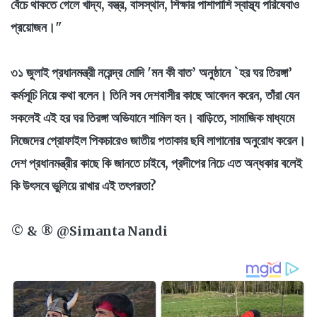
বেঁচে থাকতে গেলে খাদ্য, বস্ত্র, বাসস্থান, শিক্ষার পাশাপাশি স্বাস্থ্য পরিষেবাও
প্রয়োজন।"
৩১ জুলাই প্রধানমন্ত্রী নরেন্দ্র মোদি 'মন কী বাত’ অনুষ্ঠানে `হর ঘর তিরঙ্গা’
কর্মসূচি নিয়ে কথা বলেন। তিনি সব দেশবাসীর কাছে আবেদন করেন, তাঁরা যেন
সকলেই এই হর ঘর তিরঙ্গা অভিযানে শামিল হন। বাড়িতে, সামাজিক মাধ্যমে
নিজেদের প্রোফাইল পিকচারেও জাতীয় পতাকার ছবি লাগানোর অনুরোধ করেন।
দেশ প্রধানমন্ত্রীর কাছে কি জানতে চাইবে, প্রদীপের নিচে এত অন্ধকার বলেই
কি উৎসবে ভুলিয়ে রাখার এই তৎপরতা?
© & ® @Simanta Nandi