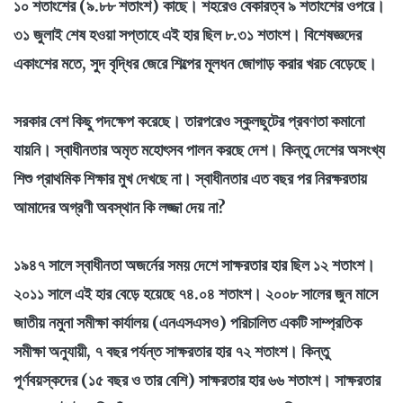
১০ শতাংশের (৯.৮৮ শতাংশ) কাছে। শহরেও বেকারত্ব ৯ শতাংশের ওপরে।
৩১ জুলাই শেষ হওয়া সপ্তাহে এই হার ছিল ৮.৩১ শতাংশ। বিশেষজ্ঞদের
একাংশের মতে, সুদ বৃদ্ধির জেরে শিল্পের মূলধন জোগাড় করার খরচ বেড়েছে।
সরকার বেশ কিছু পদক্ষেপ করেছে। তারপরেও স্কুলছুটের প্রবণতা কমানো
যায়নি। স্বাধীনতার অমৃত মহোৎসব পালন করছে দেশ। কিন্তু দেশের অসংখ্য
শিশু প্রাথমিক শিক্ষার মুখ দেখছে না। স্বাধীনতার এত বছর পর নিরক্ষরতায়
আমাদের অগ্রণী অবস্থান কি লজ্জা দেয় না?
১৯৪৭ সালে স্বাধীনতা অজর্নের সময় দেশে সাক্ষরতার হার ছিল ১২ শতাংশ।
২০১১ সালে এই হার বেড়ে হয়েছে ৭৪.০৪ শতাংশ। ২০০৮ সালের জুন মাসে
জাতীয় নমুনা সমীক্ষা কার্যালয় (এনএসএসও) পরিচালিত একটি সাম্প্রতিক
সমীক্ষা অনুযায়ী, ৭ বছর পর্যন্ত সাক্ষরতার হার ৭২ শতাংশ। কিন্তু
পূর্ণবয়স্কদের (১৫ বছর ও তার বেশি) সাক্ষরতার হার ৬৬ শতাংশ। সাক্ষরতার