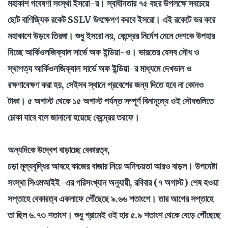
মহাকাশ গবেষণা সংস্থা ইসরো-র। স্বাধীনতার ৭৫ বছর উপলক্ষে সবচেয়ে
ছোট বাণিজ্যিক রকেট SSLV উৎক্ষেপণ করবে ইসরো। এই রকেটে ভর করে
মহাকাশে উড়বে তিরঙ্গা। শুধু ইসরো নয়, কেন্দ্রের নির্দেশ মেনে দেশকে উপহার
দিচ্ছে আর্কিওলজিক্যাল সার্ভে অফ ইন্ডিয়া-ও। ভারতের যেসব সৌধ ও
স্থাপত্য আর্কিওলজিক্যাল সার্ভে অফ ইন্ডিয়া-র মাধ্যমে দেখভাল ও
রক্ষণাবেক্ষণ করা হয়, সেইসব স্থানে প্রবেশের জন্য দিতে হবে না কোনও
টাকা। ৫ অগাস্ট থেকে ১৫ অগাস্ট পর্যন্ত সম্পূর্ণ বিনামূল্যে ওই সৌধগুলিতে
ঢোকা যাবে বলে জানানো হয়েছে কেন্দ্রের তরফে।
অন্যদিকে উদ্বেগ বাড়াচ্ছে বেকারত্ব,
চড়া মূল্যবৃদ্ধির আবহে কাজের বাজার নিয়ে অনিশ্চয়তা আরও বাড়ল। উপদেষ্টা
সংস্থা সিএমআইই-এর পরিসংখ্যান অনুযায়ী, রবিবার (৭ অগাস্ট) শেষ হওয়া
সপ্তাহে বেকারত্ব একলাফে পৌঁছেছে ৯.৬৬ শতাংশে। তার আগের সপ্তাহে
তা ছিল ৬.৭৩ শতাংশ। শুধু গ্রামেই ওই হার ৫.৯ শতাংশ থেকে বেড়ে পৌঁছেছে