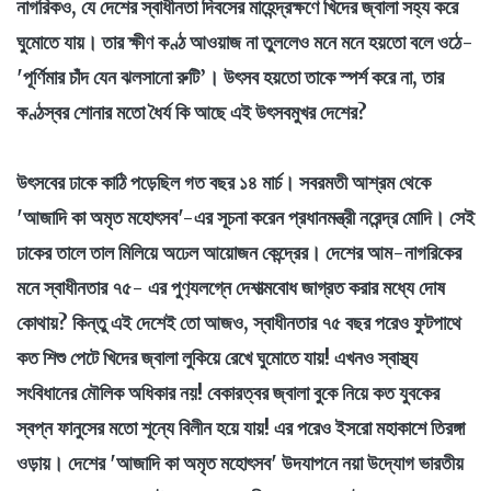
নাগরিকও, যে দেশের স্বাধীনতা দিবসের মাহেন্দ্রক্ষণে খিদের জ্বালা সহ্য করে
ঘুমোতে যায়। তার ক্ষীণ কণ্ঠ আওয়াজ না তুললেও মনে মনে হয়তো বলে ওঠে-
'পূর্ণিমার চাঁদ যেন ঝলসানো রুটি’। উৎসব হয়তো তাকে স্পর্শ করে না, তার
কণ্ঠস্বর শোনার মতো ধৈর্য কি আছে এই উৎসবমুখর দেশের?
উৎসবের ঢাকে কাঠি পড়েছিল গত বছর ১৪ মার্চ। সবরমতী আশ্রম থেকে
'আজাদি কা অমৃত মহোৎসব'-এর সূচনা করেন প্রধানমন্ত্রী নরেন্দ্র মোদি। সেই
ঢাকের তালে তাল মিলিয়ে অঢেল আয়োজন কেন্দ্রের। দেশের আম-নাগরিকের
মনে স্বাধীনতার ৭৫- এর পুণ‍্যলগ্নে দেশাত্মবোধ জাগ্রত করার মধ্যে দোষ
কোথায়? কিন্তু এই দেশেই তো আজও, স্বাধীনতার ৭৫ বছর পরেও ফুটপাথে
কত শিশু পেটে খিদের জ্বালা লুকিয়ে রেখে ঘুমোতে যায়! এখনও স্বাস্থ্য
সংবিধানের মৌলিক অধিকার নয়! বেকারত্বর জ্বালা বুকে নিয়ে কত যুবকের
স্বপ্ন ফানুসের মতো শূন্যে বিলীন হয়ে যায়! এর পরেও ইসরো মহাকাশে তিরঙ্গা
ওড়ায়। দেশের 'আজাদি কা অমৃত মহোৎসব' উদযাপনে নয়া উদ্যোগ ভারতীয়