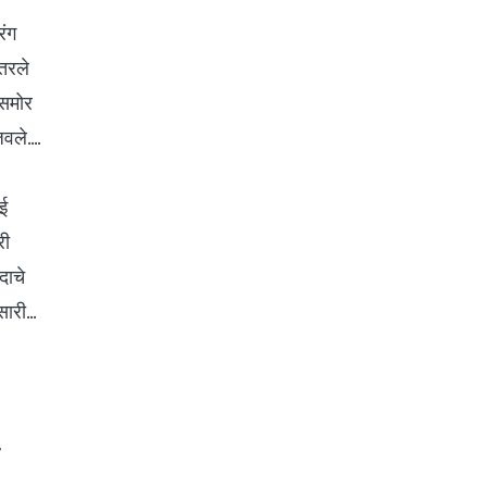
रंग
तरले
ासमोर
वले....
ई
री
दाचे
ारी...
