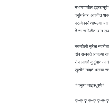
नभांगणातील इंद्रधनूचे 
वसुंधरेवर अवचीत अव
प्रत्येकाने आपल्या घर
ते रंग रांगोळीत छान सज
नवनवेली सुरेख नवरीबा
दीप सजवते आपल्या दा
रोप लावते कुटुंबात आनं
खुशीने नांदते भरल्या संस
*वसुधा नाईक,पुणे*
🌹🌹🌹🌹🌹🌹🌹