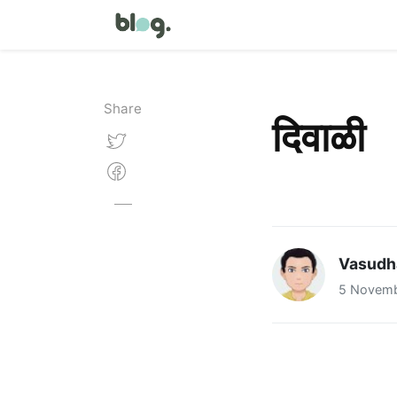
Share
दिवाळी
Vasudh
5 Novemb