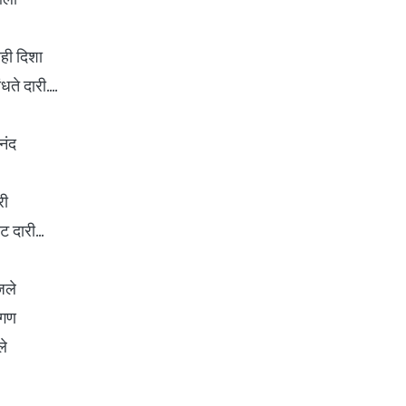
ही दिशा
धते दारी....
नंद
री
ट दारी...
जले
ंगण
ले