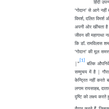
हिंदी उपन्यास लेख
‘गोदान’ से आगे नहीं 
विमर्श, दलित विमर्श औ
अपनी ओर खींचता है | 
जीवन की महागाथा नही
कि डॉ. रामविलास शर्म
‘गोदान’ की मूल समस
[1]
|”
बल्कि औपनिवेश
सम्मुचय में है | ग
केन्द्रित नहीं करते
लगाम रायसाहब, दातादी
दृष्टि को लक्ष्य करते
तैयार करते हैं, जिसक