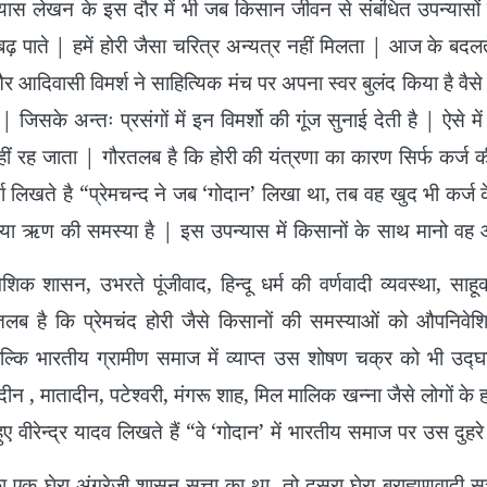
न के इस दौर में भी जब किसान जीवन से संबंधित उपन्यासों 
बढ़ पाते | हमें होरी जैसा चरित्र अन्यत्र नहीं मिलता | आज के बदलते प
र आदिवासी विमर्श ने साहित्यिक मंच पर अपना स्वर बुलंद किया है वैसे म
जिसके अन्तः प्रसंगों में इन विमर्शो की गूंज सुनाई देती है | ऐसे 
ं रह जाता | गौरतलब है कि होरी की यंत्रणा का कारण सिर्फ कर्ज की
ा लिखते है “प्रेमचन्द ने जब ‘गोदान’ लिखा था, तब वह खुद भी कर्ज क
्या ऋण की समस्या है | इस उपन्यास में किसानों के साथ मानो वह 
िक शासन, उभरते पूंजीवाद, हिन्दू धर्म की वर्णवादी व्यवस्था, साहू
ौरतलब है कि प्रेमचंद होरी जैसे किसानों की समस्याओं को औपनिव
 बल्कि भारतीय ग्रामीण समाज में व्याप्त उस शोषण चक्र को भी उद
न , मातादीन, पटेश्वरी, मंगरू शाह, मिल मालिक खन्ना जैसे लोगों के हाथ
 हुए वीरेन्द्र यादव लिखते हैं “वे ‘गोदान’ में भारतीय समाज पर उस दुह
ा एक घेरा अंग्रेजी शासन सत्ता का था तो दूसरा घेरा ब्राह्मणवादी स