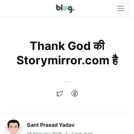
Thank God की
Storymirror.com है
Sant Prasad Yadav
18 February 2018
·
2 min read