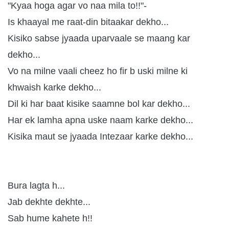
"Kyaa hoga agar vo naa mila to!!"-
Is khaayal me raat-din bitaakar dekho...
Kisiko sabse jyaada uparvaale se maang kar
dekho...
Vo na milne vaali cheez ho fir b uski milne ki
khwaish karke dekho...
Dil ki har baat kisike saamne bol kar dekho...
Har ek lamha apna uske naam karke dekho...
Kisika maut se jyaada Intezaar karke dekho...
Bura lagta h...
Jab dekhte dekhte...
Sab hume kahete h!!