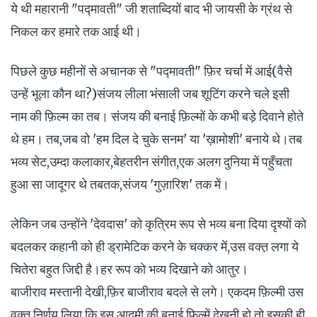
ये थी महारानी "पद्मावती" जी शताब्दियों बाद भी जायसी के ग्रंथ से
निकल कर हमारे तक आई थी।
पिछले कुछ महीनों से अचानक से "पद्मावती" फ़िर चर्चा में आई(वैसे
उन्हें भूला कौन था?)संजय लीला भंसाली जब शूटिंग करने चले इसी
नाम की फ़िल्म का तब। संजय की बनाई फ़िल्मों के कभी बड़े दिवाने होते
थे हम। तब,जब वो 'हम दिल दे चुके सनम' या 'ख़ामोशी' बनाये थे।तब
भव्य सेट,उम्दा कलाकार,बेहतरीन संगीत,एक अलग दुनिया में पहुँचता
हुआ सा जादूगर थे तबतक,संजय 'गुज़ारिश' तक में।
लेकिन जब उन्होंने 'देवदास' को कृत्रिम रूप से भव्य बना दिया दृश्यों को
बदलकर कहानी को ही ड्रामेटिक करने के चक्कर में,उस वक्त़ लगा ये
चितेरा बहुत जिद्दी है।हर रूप को भव्य दिखाने को आतुर।
बाजीराव मस्तानी देखी,फ़िर बाजीराव बदले से लगे। एकदम फ़िल्मी उस
वक्त़ निर्णय लिया कि इस आदमी की बनाई फ़िल्में देखनी हो तो,इसकी ही