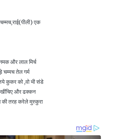
क चम्मच,राई(पीली) एक
च ,नमक और लाल मिर्च
े चम्मच तेल गर्म
े कुकर को ,वो भी संडे
न खींचिए और ढक्कन
ी तरह करेले मुस्कुरा