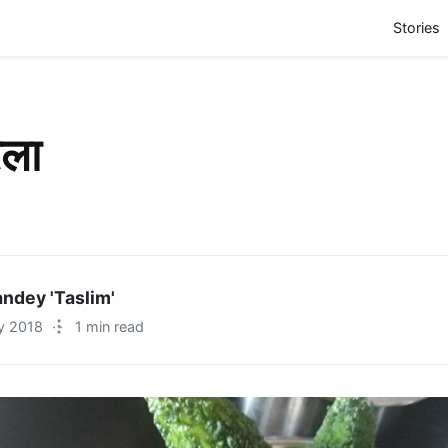
(
Stories
ेला
ndey 'Taslim'
y 2018
·
1 min read