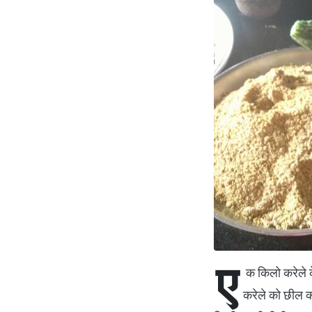
ए
क किलो करेले क
करेले को छील क