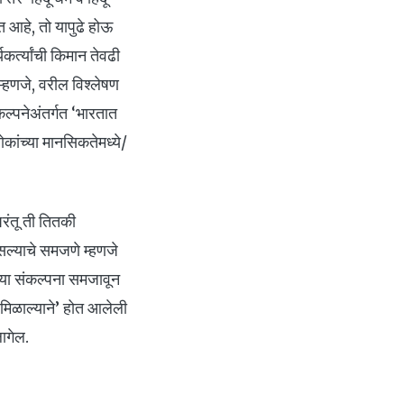
 आहे, तो यापुढे होऊ
र्त्यांची किमान तेवढी
्हणजे, वरील विश्लेषण
ंकल्पनेअंतर्गत ‘भारतात
कांच्या मानसिकतेमध्ये/
 परंतू ती तितकी
असल्याचे समजणे म्हणजे
्या संकल्पना समजावून
 मिळाल्याने’ होत आलेली
ागेल.