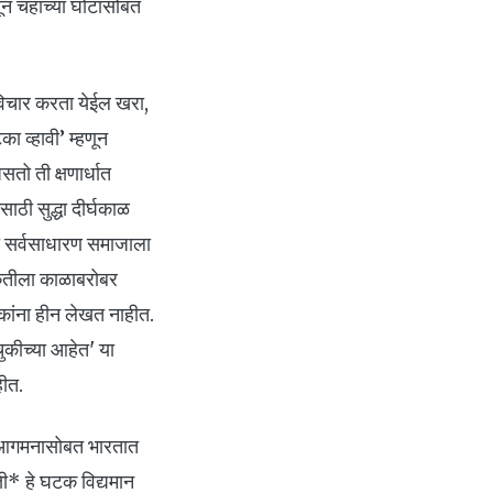
ून चहाच्या घोटासोबत
विचार करता येईल खरा,
 व्हावी’ म्हणून
सतो ती क्षणार्धात
ाठी सुद्धा दीर्घकाळ
्टी सर्वसाधारण समाजाला
कृतीला काळाबरोबर
धकांना हीन लेखत नाहीत.
चुकीच्या आहेत' या
हीत.
या आगमनासोबत भारतात
्ती* हे घटक विद्यमान