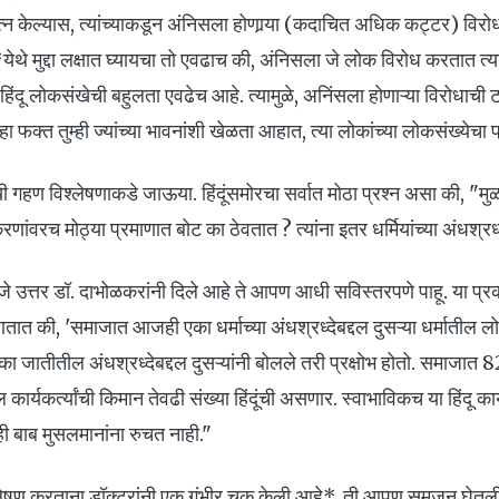
यत्न केल्यास, त्यांच्याकडून अंनिसला होणार्‍या (कदाचित अधिक कट्टर) विरो
े मुद्दा लक्षात घ्यायचा तो एवढाच की, अंनिसला जे लोक विरोध करतात त्यामध्
िंदू लोकसंखेची बहुलता एवढेच आहे. त्यामुळे, अनिंसला होणाऱ्या विरोधाची टक्
 फक्त तुम्ही ज्यांच्या भावनांशी खेळता आहात, त्या लोकांच्या लोकसंख्येचा 
 विश्लेषणाकडे जाऊया. हिंदूंसमोरचा सर्वात मोठा प्रश्न असा की, "मुळा
ांवरच मोठ्या प्रमाणात बोट का ठेवतात ? त्यांना इतर धर्मियांच्या अंधश्
े जे उत्तर डॉ. दाभोळकरांनी दिले आहे ते आपण आधी सविस्तरपणे पाहू. या प्रका
हणतात की, 'समाजात आजही एका धर्माच्या अंधश्रध्देबद्दल दुसऱ्या धर्मातील 
एका जातीतील अंधश्रध्देबद्दल दुसऱ्यांनी बोलले तरी प्रक्षोभ होतो. समाजा
ार्यकर्त्यांची किमान तेवढी संख्या हिंदूंची असणार. स्वाभाविकच या हिंदू कार्य
 ही बाब मुसलमानांना रुचत नाही."
ेषण करताना डॉक्टरांनी एक गंभीर चूक केली आहे*, ती आपण समजून घेतली तर 