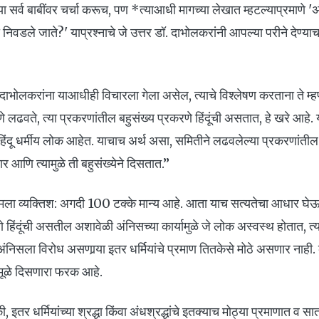
या सर्व बाबींवर चर्चा करूच, पण *त्याआधी मागच्या लेखात म्हटल्याप्रमाणे 'अं
का निवडले जाते?' याप्रश्नाचे जे उत्तर डॉ. दाभोलकरांनी आपल्या परीने देण्या
. दाभोलकरांना याआधीही विचारला गेला असेल, त्याचे विश्लेषण करताना ते म
णे लढवते, त्या प्रकरणांतील बहुसंख्य प्रकरणे हिंदूंची असतात, हे खरे आहे
हिंदू धर्मीय लोक आहेत. याचाच अर्थ असा, समितीने लढवलेल्या प्रकरणांती
र आणि त्यामुळे ती बहुसंख्येने दिसतात.”
े मला व्यक्तिश: अगदी 100 टक्के मान्य आहे. आता याच सत्यतेचा आधार घेऊन 
णे हिंदूंची असतील अशावेळी अंनिसच्या कार्यामुळे जे लोक अस्वस्थ होतात, त्य
 अंनिसला विरोध असणार्‍या इतर धर्मियांचे प्रमाण तितकेसे मोठे असणार नाही
ीमूळे दिसणारा फरक आहे.
 इतर धर्मियांच्या श्रद्धा किंवा अंधश्रद्धांचे इतक्याच मोठ्या प्रमाणात व स