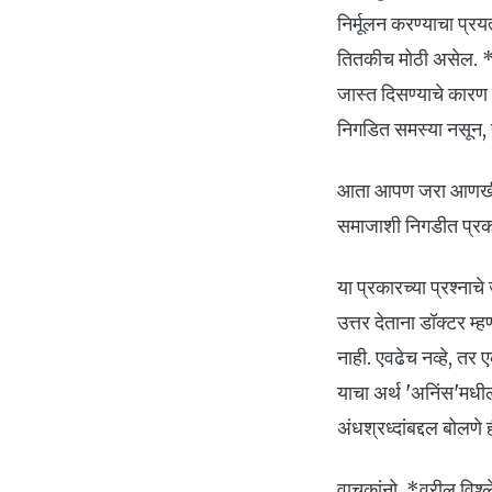
निर्मूलन करण्याचा प्र
तितकीच मोठी असेल. *येथ
जास्त दिसण्याचे कारण ह
निगडित समस्या नसून, हा
आता आपण जरा आणखी गहण
समाजाशी निगडीत प्रकरण
या प्रकारच्या प्रश्नाच
उत्तर देताना डॉक्टर म्
नाही. एवढेच नव्हे, तर 
याचा अर्थ 'अनिंस'मधील क
अंधश्रध्दांबद्दल बोलणे
वाचकांनो, *वरील विश्ल