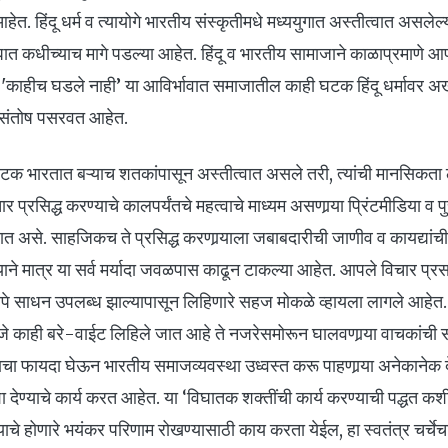
ेत. हिंदू धर्म व त्यायोगे भारतीय संस्कृतीमधे मध्ययुगात अस्तीत्वात असलेल्य
ात कधीच्याच मागे पडल्या आहेत. हिंदू व भारतीय सामाजाने काळाप्रमाणे आ
'काहीच घडले नाही’ या आविर्भावात समाजातील काही घटक हिंदू धर्मावर अख
असंतोष पसरवत आहेत.
क भारतात बऱ्याच शतकांपासून अस्तीत्वात असले तरी, त्यांची मानसिकता लो
ार प्रसिद्ध करण्याचे कालपर्यंतचे महत्वाचे माध्यम असणार्‍या प्रिंटमीडिया व पु
 जात असे. साहजिकच ते प्रसिद्ध करणार्‍याला जबाबदारीची जाणीव व कायद्यांच
े मात्र या सर्व मर्यादा जवळपास काढून टाकल्या आहेत. आपले विचार प्रस
पे साधन उपलब्ध झाल्यापासून लिहिणारे सहज मोकळे व्हायला लागले आहेत.
व जे काही बरे-वाईट लिहिले जात आहे ते नजरेसमोरून घालवणार्‍या वाचकांची स
ाचा फायदा घेऊन भारतीय समाजव्यवस्था उध्वस्त करू पाहणार्‍या अनेकानेक 
दिशा देण्याचे कार्य करत आहेत. या ‘विघातक शक्तींची कार्य करण्याची पद्धत 
याचे होणारे भयंकर परिणाम रोखण्यासाठी काय करता येईल, हा स्वतंत्र चर्चेचा