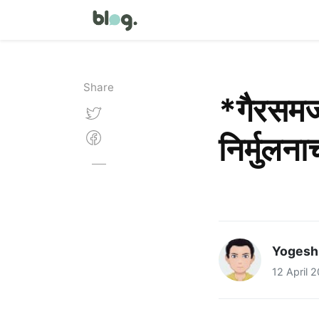
Share
*गैरसमज
निर्मुलन
Yogesh
12 April 