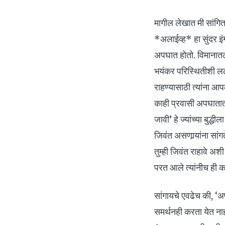
मागील लेखात मी सांगित
*अलाईव्ह* हा सुंदर इं
अपघात होतो. विमानातले
भयंकर परिस्थितीशी लढ
राहण्यासाठी त्यांना आप
काही प्रवासी अपघातात म
जावी’ हे ज्यांच्या बु
जिवंत असणार्‍यांना सां
तुम्ही जिवंत राहावे अश
परत आले त्यांनीच ही क
सांगायचे एवढेच की, ‘अप
समर्थनही करता येत नाह