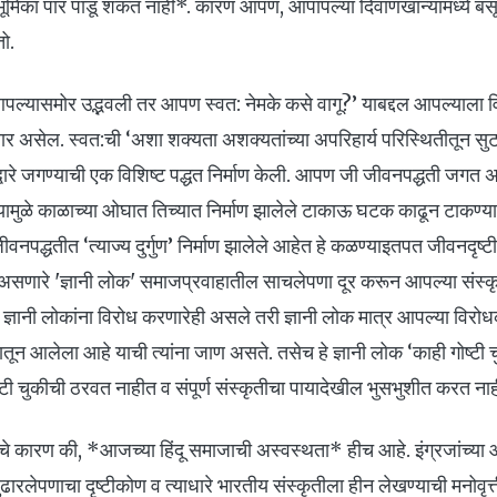
मिका पार पाडू शकत नाही*. कारण आपण, आपापल्या दिवाणखान्यांमध्ये बस
ो.
 आपल्यासमोर उद्भवली तर आपण स्वत: नेमके कसे वागू?’ याबद्दल आपल्याला 
र असेल. स्वत:ची ‘अशा शक्यता अशक्यतांच्या अपरिहार्य परिस्थितीतून सुटका
ाद्वारे जगण्याची एक विशिष्ट पद्धत निर्माण केली. आपण जी जीवनपद्धती जगत अ
त्यामुळे काळाच्या ओघात तिच्यात निर्माण झालेले टाकाऊ घटक काढून टाकण्यास
वनपद्धतीत ‘त्याज्य दुर्गुण’ निर्माण झालेले आहेत हे कळण्याइतपत जीवनदृष
 असणारे 'ज्ञानी लोक' समाजप्रवाहातील साचलेपणा दूर करून आपल्या संस्
ज्ञानी लोकांना विरोध करणारेही असले तरी ज्ञानी लोक मात्र आपल्या विरो
ातून आलेला आहे याची त्यांना जाण असते. तसेच हे ज्ञानी लोक ‘काही गोष्टी 
ृष्टी चुकीची ठरवत नाहीत व संपूर्ण संस्कृतीचा पायादेखील भुसभुशीत करत ना
ाचे कारण की, *आजच्या हिंदू समाजाची अस्वस्थता* हीच आहे. इंग्रजांच्
ढारलेपणाचा दृष्टीकोण व त्याधारे भारतीय संस्कृतीला हीन लेखण्याची मनोवृत