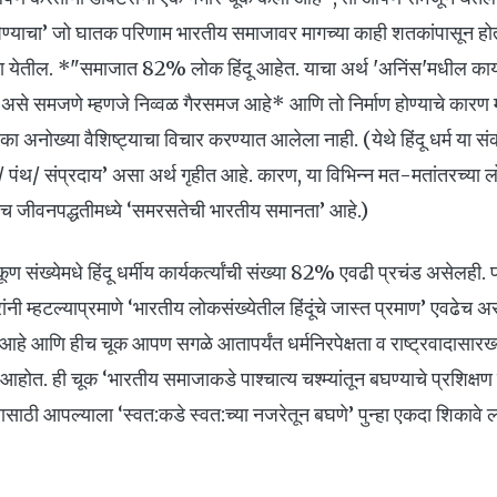
्याचा’ जो घातक परिणाम भारतीय समाजावर मागच्या काही शतकांपासून होत
ता येतील. *"समाजात 82% लोक हिंदू आहेत. याचा अर्थ 'अनिंस'मधील कार्यक
" असे समजणे म्हणजे निव्वळ गैरसमज आहे* आणि तो निर्माण होण्याचे कारण म
 एका अनोख्या वैशिष्ट्याचा विचार करण्यात आलेला नाही. (येथे हिंदू धर्म या स
/ पंथ/ संप्रदाय’ असा अर्थ गृहीत आहे. कारण, या विभिन्न मत-मतांतरच्या लो
ेच जीवनपद्धतीमध्ये ‘समरसतेची भारतीय समानता’ आहे.)
 एकूण संख्येमधे हिंदू धर्मीय कार्यकर्त्यांची संख्या 82% एवढी प्रचंड असेलही.
ंनी म्हटल्याप्रमाणे ‘भारतीय लोकसंख्येतील हिंदूंचे जास्त प्रमाण’ एवढेच 
े आणि हीच चूक आपण सगळे आतापर्यंत धर्मनिरपेक्षता व राष्ट्रवादासारख
आहोत. ही चूक ‘भारतीय समाजाकडे पाश्चात्य चश्म्यांतून बघण्याचे प्रशिक्षण
यासाठी आपल्याला ‘स्वत:कडे स्वत:च्या नजरेतून बघणे’ पुन्हा एकदा शिकावे ल