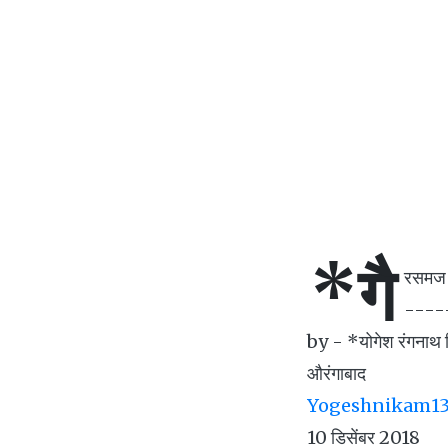
*गै
रसमज अ
----
by - *योगेश रंगनाथ
औरंगाबाद
Yogeshnikam1
10 डिसेंबर 2018