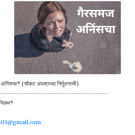
निंसचा* (चौकट अंधश्रध्दा निर्मुलनाची)
------------------------------------
 निकम*
303@gmail.com