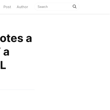
current)
Post
Author
otes a
 a
ML