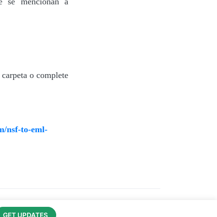
e se mencionan a
 carpeta o complete
m/nsf-to-eml-
GET UPDATES