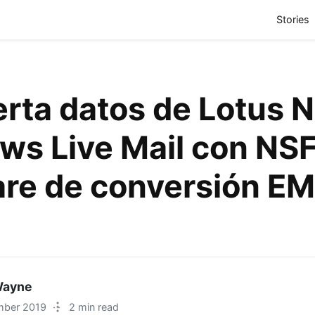
(
Stories
rta datos de Lotus N
s Live Mail con NSF
are de conversión E
Wayne
mber 2019
·
2 min read