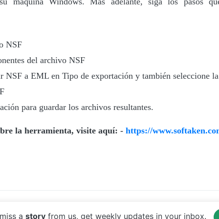
 máquina Windows. Más adelante, siga los pasos qu
vo NSF
onentes del archivo NSF
ir NSF a EML en Tipo de exportación y también seleccione la
SF
ación para guardar los archivos resultantes.
re la herramienta, visite aquí: -
https://www.softaken.co
Copyright © 2017 Your Website Name
miss a
story
from us, get weekly updates in your inbox.