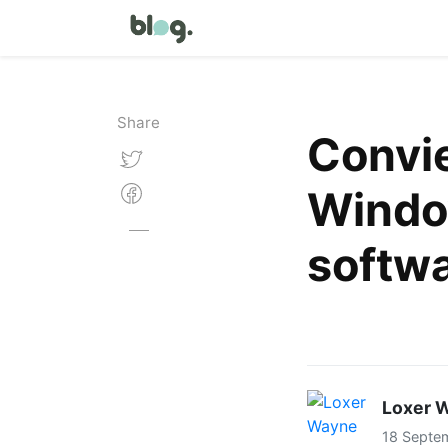
Share
Convie
Window
softw
Loxer 
18 Septe