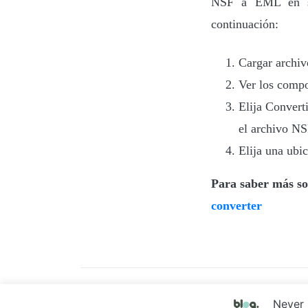
NSF a EML en su
continuación:
Cargar archi
Ver los comp
Elija Convert
el archivo N
Elija una ubic
Para saber más sob
converter
Never 