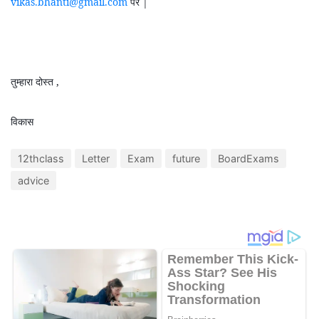
vikas.bhanti@gmail.com
पर |
तुम्हारा दोस्त ,
विकास
12thclass
Letter
Exam
future
BoardExams
advice