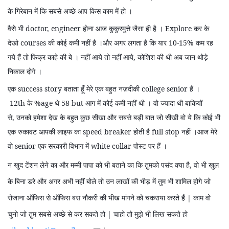
के
गिरेबान में कि सबसे अच्छे आप किस काम में हो ।
वैसे भी
doctor, engineer
होना आज कुकुरमुत्ते जैसा ही है ।
Explore
कर के
देखो
courses
की कोई कमी नहीं है ।और अगर लगता है कि यार
10-15%
कम रह
गये हैं तो फिक्र काहे की बे । नहीं आये तो नहीं आये
,
कोशिश की थी अब जान थोड़े
निकाल दोगे ।
एक
success story
बताता हूँ मेरे एक बहुत नज़दीकी
college senior
हैं ।
12th
के %
age
थे
58 but
आग में कोई कमी नहीं थी । वो ज्यादा थी बाकियों
से
,
उनको हमेशा देख के बहुत कुछ सीखा और सबसे बड़ी बात जो सीखी वो ये कि कोई भी
एक रुकावट आपकी लाइफ का
speed breaker
होती है
full stop
नहीं ।आज मेरे
वो
senior
एक सरकारी विभाग में
white collar
पोस्ट पर हैं ।
न खुद टेंशन लेने का और मम्मी पापा को भी बताने का कि तुमको पसंद क्या है
,
वो भी खुल
के बिना डरे और अगर अभी नहीं बोले तो उन लाखों की भीड़ में तुम भी शामिल होगे जो
रोजाना ऑफिस से ऑफिस बस नौकरी की भीख मांगने को चकराया करते हैं | काम वो
चुनो जो तुम सबसे अच्छे से कर सकते हो | चाहो तो मुझे भी लिख सकते हो