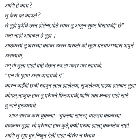
आणि हे काय ?
तु केस का कापले ?
ते तुझे पुर्वीचे छान होतेना,मोठे त्यात तू अजुन सुंदर दिसायची,"छे"
मला नाही आवळल हे तुझ ।
आठवतयं तू घराच्या कामत व्यस्त असली की तुझा घरचाअभ्यास अपुर्न
असायचा,
मग,मी तुला माझी वहि देऊन स्व:ता मात्र मार खायचो.
"पन मी मुद्दाम असा वागायचो गं"
कारन बाईंची छळी खावुन लाल झालेल्या, सुजलेल्या,माझ्या हातावर तुझा
कोमल,नाजुक हात तु प्रेमाने फिरवायची,आणि एका क्षनात माझे सारे
दु:खने दुरव्यायचे.
आज सारच कस चुकल्या -चुकल्या सारख, वाटतय काळाच्या
वादळात तुझा तो प्रेमाचा हात कुठे,कधी परका झाला,कळालेच नाही.
आणि तु खुप दुर निघुन गेली माझा नीरोप न घेताच