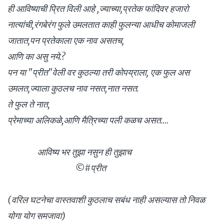
ही आविष्याची प्रित विली आहे ,ज्याच्या,प्रतेक फांदिवर हजारो
नात्यांची,रंगबेरंग फुले उमलतात काही फुलन्या आधीच कोमाजली
जातात,पन प्रतेकाला एक नाव असतच,
आणि का असु नये.?
पन या "प्रीत"वेली वर कुठल्या तरी कोपय्राला, एक फुल अस
उमलत,ज्याला कुठलच नाव नसत,नात नसत.
ते फुल ते नात,
प्रेमाच्या अलिकळे,आणि मैत्रिच्या पली कळच असत....
आविष्य भर तुझा नसुन ही तुझाच
©#प्रीत
(वरिल घटनेचा वास्तवाशी कुठलाच सबंध नाही असल्यास तो निवळ
योगा योग समजावा)