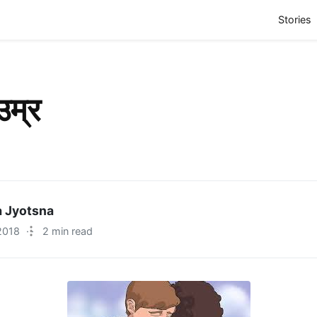
(
Stories
उम्र
 Jyotsna
2018
·
2 min read