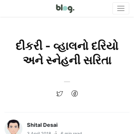
દીકરી - વ્હાલનો દરિયો
અને સ્નેહની સરિતા
Shital Desai
3 April 2018
·
6 min read