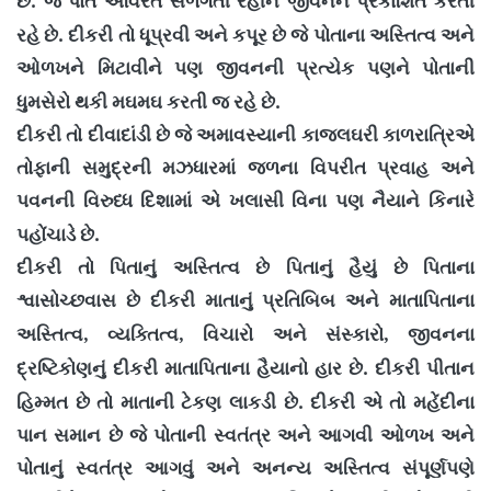
.
છે
જે પોતે અવિરત સળગતી રહીને જીવનને પ્રકાશિત કરતી
.
રહે છે
દીકરી તો ધૂપ્રવી અને કપૂર છે જે પોતાના અસ્તિત્વ અને
ઓળખને મિટાવીને પણ જીવનની પ્રત્યેક પણને પોતાની
.
ધુમસેરો થકી મઘમઘ કરતી જ રહે છે
દીકરી તો દીવાદાંડી છે જે અમાવસ્યાની કાજલઘરી કાળરાત્રિએ
તોફાની સમુદ્રની મઝધારમાં જળના વિપરીત પ્રવાહ અને
પવનની વિરુધ્ધ દિશામાં એ ખલાસી વિના પણ નૈયાને કિનારે
.
પહોંચાડે છે
દીકરી તો પિતાનું અસ્તિત્વ છે પિતાનું હૈયું છે પિતાના
શ્વાસોચ્છવાસ છે દીકરી માતાનું પ્રતિબિબ અને માતાપિતાના
,
,
,
અસ્તિત્વ
વ્યક્તિત્વ
વિચારો અને સંસ્કારો
જીવનના
.
દ્રષ્ટિકોણનું દીકરી માતાપિતાના હૈયાનો હાર છે
દીકરી પીતાન
.
હિમ્મત છે તો માતાની ટેકણ લાકડી છે
દીકરી એ તો મહેંદીના
પાન સમાન છે જે પોતાની સ્વતંત્ર અને આગવી ઓળખ અને
પોતાનું સ્વતંત્ર આગવું અને અનન્ય અસ્તિત્વ સંપૂર્ણપણે