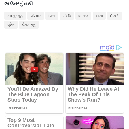
.
જ ઉતરતું નથી
સ્વસુરગૃહ
પરિવાર
પિતા
સંબંધ
શીતલ
માતા
દીકરી
પ્રેમ
પૈતૃકગૃહ