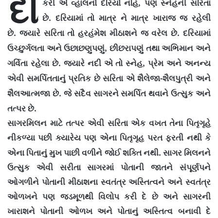
દી
,
કરી એ વ્હાલનો દરિયો નહિ
પણ સ્નેહની સરિતા
.
છે
દરિયામાં તો માત્ર ને માત્ર ખારાજ જ રહેલી
.
.
છે
જયારે સરિતા તો હરહંમેશ મીઠાશને જ વરેલ છે
દરિયામાં
,
ઉચ્છુર્ગલતા અને ઉછાછણુપણું
છીછરાપણું તથા અભિમાન અને
.
,
ગર્વિતા રહેલા છે
જયારે નદી એ તો સ્નેહ
પ્રેમ અને અનન્ય
-
એવી સમર્પિતતાનું પ્રતિક છે સરિતા એ શૈલેજા
શૈલપુત્રી અને
.
શૈલઆત્મજા છે
જે સદૈવ સાગરને સમર્પિત થવાને ઉત્સુક અને
.
તત્પર છે
સાગરમિલન માટે તત્પર એવી સરિતા એક વખત તેના પિતૃગૃહે
નીકળ્યા પછી ક્યારેય પણ એના પિતૃગૃહ પરત ફરતી નથી કે
.
એના પિતાનું મુખ પાછી વળીને જોઈ શક્તિ નથી
સાગર મિલનને
ઉત્સુક એવી સરીતા સાગરમાં પોતાની જાતને સંપૂર્ણપને
ઓગળીને પોતાની મીઠાશના સ્વતંત્ર અસ્તિત્વને અને સ્વતંત્ર
ઓળખને પણ જડમૂળથી વિલોપ કરી દે છે અને સાગરની
ખારાશને પોતાની ઓળખ અને પોતાનું અસ્તિત્વ બનાવી દે