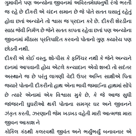
ગુમાવીને પણ અન્યોના જીવનમાં અવિરતમેઘધનુષી રંગો ભરતી
જ રહે છે દીકરી એ ચંદન સમાન છે જે પોતે સતત ઘસાતું રહેતું
.
હોવા છતાં અન્યોને તો શ્વાસ જ પ્રદાન કરે છે
દીકરી શેરડીના
સાઠા જેવી નિર્મળ છે જેને સતત કાપતા રહેવા છતાં પણ અન્યોના
જીવનમાં મીઠાસ પ્રતિપાદિત કરવનો પોતાનો ગુણ ક્યારેય પણ
.
છોડતી નથી
,
-
દીકરી એ કોઈ વસ્તુ
શો
પીસ કે ફર્નિચર નથી કે જેને અન્યને
દાનમાં આપવાની હોય એટલે કન્યાદાન એવો શબ્દો તો સદંતર
અસ્થાને જ છે પરંતુ લાગણી વેદી ઉપર અગ્નિ સાક્ષીએ પિતા
જયારે પોતાની દીકરીનો હાથ એના ભાવી જમાઈના હાથમાં સોંપે
,
છે ત્યારે એનામાં એક વિશ્વાસ મુકે છે
કે જે આજ સુધી
જાંજરની ઘુઘરીઓ થકી પોતાના સમગ્ર ઘર અને જીવનને
,
ઝંકૃત કરતી
ઝરણાની જેમ ખડખડ વહેતી મારી આત્મજા મારા
જીવન આકાશ ને
કોકિલ કંઠથી કલરવથી જીવંત અને ભર્યુંભર્યું બનાવનાર એ