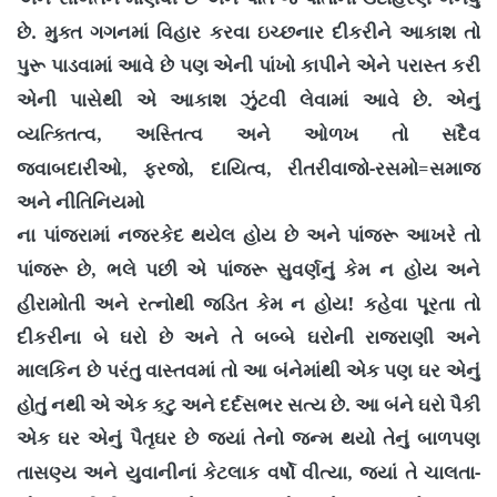
.
છે
મુક્ત ગગનમાં વિહાર કરવા ઇચ્છનાર દીકરીને આકાશ તો
પુરૂ પાડવામાં આવે છે પણ એની પાંખો કાપીને એને પરાસ્ત કરી
.
એની પાસેથી એ આકાશ ઝુંટવી લેવામાં આવે છે
એનું
,
વ્યત્ક્તિત્વ
અસ્તિત્વ અને ઓળખ તો સદૈવ
,
,
,
-
=
જવાબદારીઓ
ફરજો
દાયિત્વ
રીતરીવાજો
રસમો
સમાજ
અને નીતિનિયમો
ના પાંજરામાં નજરકેદ થયેલ હોય છે અને પાંજરૂ આખરે તો
,
પાંજરૂ છે
ભલે પછી એ પાંજરૂ સુવર્ણનું કેમ ન હોય અને
!
હીરામોતી અને રત્નોથી જડિત કેમ ન હોય
કહેવા પૂરતા તો
દીકરીના બે ઘરો છે અને તે બબ્બે ઘરોની રાજરાણી અને
માલકિન છે પરંતુ વાસ્તવમાં તો આ બંનેમાંથી એક પણ ઘર એનું
.
હોતું નથી એ એક કટુ અને દર્દસભર સત્ય છે
આ બંને ઘરો પૈકી
એક ઘર એનું પૈતૃઘર છે જ્યાં તેનો જન્મ થયો તેનું બાળપણ
,
-
તાસણ્ય અને યુવાનીનાં કેટલાક વર્ષો વીત્યા
જ્યાં તે ચાલતા