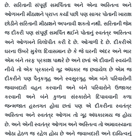
.
છે
સરિતાની સંપૂર્ણ સમર્પિતતા અને એના અસ્તિત્વ અને
ઓળખની મીઠાશને પ્રાપ્ત કર્યા પછી પણ સાગર પોતાની ખારાશ
.
છોડીને સરિતાની મીઠાશને અપનાવી શકતો નથી
સરિતાની જેમ
જ દીકરી પણ સંપૂર્ણ સમર્પિત થઈને પોતાનું સ્વતંત્ર અસ્તિત્વ
.
.
અને ઓળખને વિલોપીત કરી દે છે
ઓગાળી દે છે
દીકરીએ
ઘરના ઉંબરે મુકેલ દિવાસમાન છે કે જે ઘરની અંદર અને ભાર
એમ બંને તરફ પ્રકાશ પાથરે છે અને છતાં એ દીવાની સ્વયંની
નીચે તો એક પ્રકારનો ગૂઢ અંધકાર જ છવાયેલ છે એમ જ
દીકરીને પણ પૈતૃકગૃહ અને સ્વસુરગૃહ એમ બંને પરિવારોની
જવાબદારી વહન કરવાની અને બંને પરિવારોને ઉજાગર
કરવાની અને બંને કુળના સંસ્કારોને દિપાવવાની કળા
જન્મજાત હસ્તગત હોવા છતાં પણ એ દીકરીના સ્વતંત્ર
અસ્તિત્વ અને સ્વતંત્ર ઓળખ તો ગૂઢ અંધકારમય જ હોય
.
છે
અને એની સ્વતંત્ર ઓળખ અને અસ્તિત્વ તો અમાવસ્યાના
ઓઠા હેઠળ જ રહેલ હોય છે અને જવાબદારી અને દાયિત્વનું