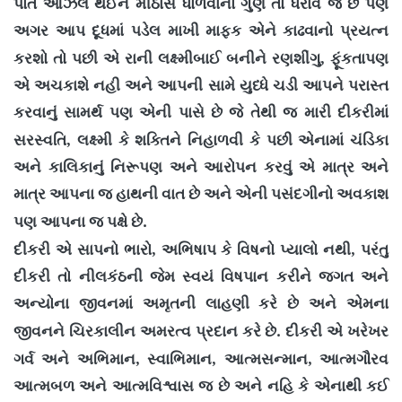
પોતે ઓઝલ થઈને મીઠાસ ધોળવાનો ગુણ તો ધરાવે જ છે પણ
અગર આપ દૂધમાં પડેલ માખી માફક એને કાઢવાનો પ્રયત્ન
,
કરશો તો પછી એ રાની લક્ષ્મીબાઈ બનીને રણશીંગુ
ફૂંકતાપણ
એ અચકાશે નહી અને આપની સામે યુધ્ધે ચડી આપને પરાસ્ત
કરવાનું સામર્થ પણ એની પાસે છે જે તેથી જ મારી દીકરીમાં
,
સરસ્વતિ
લક્ષ્મી કે શક્તિને નિહાળવી કે પછી એનામાં ચંડિકા
અને કાલિકાનું નિરૂપણ અને આરોપન કરવું એ માત્ર અને
માત્ર આપના જ હાથની વાત છે અને એની પસંદગીનો અવકાશ
.
પણ આપના જ પક્ષે છે
,
,
દીકરી એ સાપનો ભારો
અભિષાપ કે વિષનો પ્યાલો નથી
પરંતુ
દીકરી તો નીલકંઠની જેમ સ્વયં વિષપાન કરીને જગત અને
અન્યોના જીવનમાં અમૃતની લાહણી કરે છે અને એમના
.
જીવનને ચિરકાલીન અમરત્વ પ્રદાન કરે છે
દીકરી એ ખરેખર
,
,
,
ગર્વ અને અભિમાન
સ્વાભિમાન
આત્મસન્માન
આત્મગૌરવ
આત્મબળ અને આત્મવિશ્વાસ જ છે અને નહિ કે એનાથી કઈ