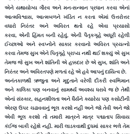
-
એને યથાયોગ્ય ગૌરવ અને મન
સન્માન પ્રધાન કરવા એનાં
,
આત્મવિશ્વાસ
આત્મબળને ખંડિત ન કરતા એમાં ઉત્તરોત્તર
વધારો નિરંતર અને અવિરત થતો રહે એવા પ્રયાસો
,
,
કરવા
એની હિંમત બની રહેવું
એની પૈતૃકગૃહે અધૂરી રહેલી
ઈચ્છાઓ અને સ્વપ્નોને સાકાર કરવાનો અવિરત પ્રયત્નો
કરવા તેમજ સુખ એને પિતૃગૃહે પ્રાપ્ય નથી થઈ શક્યું એ સુખ
,
તેમજ જે સુખ અને શાંતિની એ હક્કદાર છે એ સુખ
શાંતિ અને
.
નિરંતર અને અવિરતપણે મળતાં રહે એ હવે આપનું દાયિત્વ છે
અનંતકાળથી ઋજુતા અને મૃદુતાને વરેલી દીકરી સ્વભિમાન
અને કાલિકા પણ બનવાનું સામર્થ્ય અવશ્ય ધરાવે જ છે તેથી
,
એનાં સંસ્કાર
સહનશીલતા અને ધૈર્યને ક્યારેય પણ કસોટીની
એરણ ઉપર ચઢાવવાનું ભૂલ કરશો નહીં અને જો તેવી અને જો
એવી ભૂલ કરશો તો તમારી માત્રને માત્ર પશ્ચાતાપ સિવાય
.
કંઈજ બાકી રહેશે નહી
મારી લાડકવાથી દુધમાં સાકર ભલે તેમ