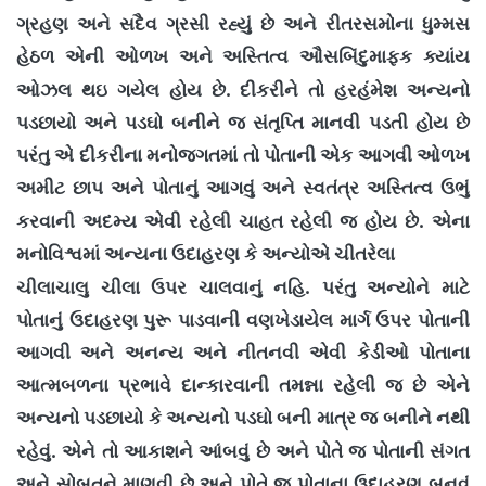
ગ્રહણ અને સદૈવ ગ્રસી રહ્યું છે અને રીતરસમોના ધુમ્મસ
હેઠળ એની ઓળખ અને અસ્તિત્વ ઔસબિંદુમાફક ક્યાંય
.
ઓઝલ થઇ ગયેલ હોય છે
દીકરીને તો હરહંમેશ અન્યનો
પડછાયો અને પડઘો બનીને જ સંતૃપ્તિ માનવી પડતી હોય છે
પરંતુ એ દીકરીના મનોજગતમાં તો પોતાની એક આગવી ઓળખ
અમીટ છાપ અને પોતાનું આગવું અને સ્વતંત્ર અસ્તિત્વ ઉભું
.
કરવાની અદમ્ય એવી રહેલી ચાહત રહેલી જ હોય છે
એના
મનોવિશ્વમાં અન્યના ઉદાહરણ કે અન્યોએ ચીતરેલા
.
ચીલાચાલુ ચીલા ઉપર ચાલવાનું નહિ
પરંતુ અન્યોને માટે
પોતાનું ઉદાહરણ પુરૂ પાડવાની વણખેડાયેલ માર્ગ ઉપર પોતાની
આગવી અને અનન્ય અને નીતનવી એવી કેડીઓ પોતાના
આત્મબળના પ્રભાવે દાન્કારવાની તમન્ના રહેલી જ છે એને
અન્યનો પડછાયો કે અન્યનો પડઘો બની માત્ર જ બનીને નથી
.
રહેવું
એને તો આકાશને આંબવું છે અને પોતે જ પોતાની સંગત
અને સોબતને માણવી છે અને પોતે જ પોતાના ઉદાહરણ બનવું