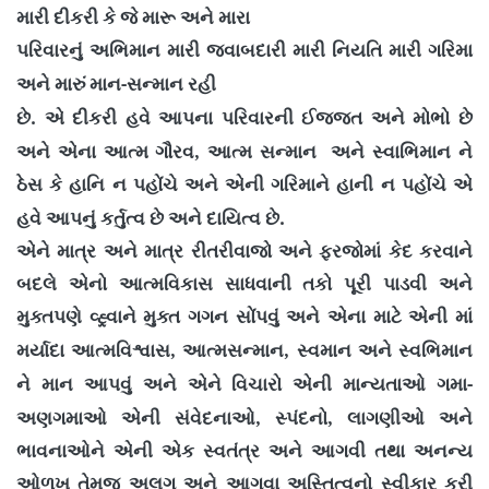
મારી દીકરી કે જે મારૂ અને મારા
પરિવારનું અભિમાન મારી જવાબદારી મારી નિયતિ મારી ગરિમા
-
અને મારું માન
સન્માન રહી
.
છે
એ દીકરી હવે આપના પરિવારની ઈજ્જત અને મોભો છે
,
અને એના આત્મ ગૌરવ
આત્મ સન્માન અને સ્વાભિમાન ને
ઠેસ કે હાનિ ન પહોંચે અને એની ગરિમાને હાની ન પહોંચે એ
.
હવે આપનું કર્તુત્વ છે અને દાયિત્વ છે
એને માત્ર અને માત્ર રીતરીવાજો અને ફરજોમાં કેદ કરવાને
બદલે એનો આત્મવિકાસ સાધવાની તકો પૂરી પાડવી અને
મુક્તપણે વ્હ્ર્વાને મુક્ત ગગન સોંપવું અને એના માટે એની માં
,
,
મર્યાદા આત્મવિશ્વાસ
આત્મસન્માન
સ્વમાન અને સ્વભિમાન
-
ને માન આપવું અને એને વિચારો એની માન્યતાઓ ગમા
,
,
અણગમાઓ એની સંવેદનાઓ
સ્પંદનો
લાગણીઓ અને
ભાવનાઓને એની એક સ્વતંત્ર અને આગવી તથા અનન્ય
ઓળખ તેમજ અલગ અને આગવા અસ્તિત્વનો સ્વીકાર કરી