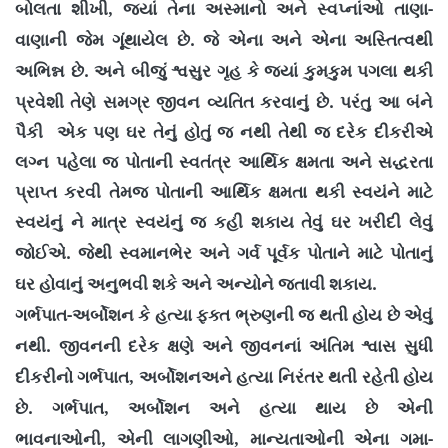
,
-
બોલતા શીખી
જ્યાં તેના અસ્માનો અને સ્વપ્નાંઓ તાણા
.
વાણાની જેમ ગૂંથાયેલ છે
જે એના અને એના અસ્તિત્વથી
.
અભિન્ન છે
અને બીજું શ્વસુર ગૃહ કે જ્યાં કુમકુમ પગલા થકી
.
પ્રવેશી તેણે સમગ્ર જીવન વ્યતિત કરવાનું છે
પરંતુ આ બંને
પૈકી એક પણ ઘર તેનું હોતું જ નથી તેથી જ દરેક દીકરીએ
લગ્ન પહેલા જ પોતાની સ્વતંત્ર આર્થિક ક્ષમતા અને સદ્ધરતા
પ્રાપ્ત કરવી તેમજ પોતાની આર્થિક ક્ષમતા થકી સ્વયંને માટે
સ્વયંનું ને માત્ર સ્વયંનું જ કહી શકાય તેવું ઘર ખરીદી લેવું
.
જોઈએ
જેથી સ્વમાનભેર અને ગર્વ પૂર્વક પોતાને માટે પોતાનું
.
ઘર હોવાનું અનુભવી શકે અને અન્યોને જતાવી શકાય
-
ગર્ભપાત
અર્બોશન કે હત્યા ફક્ત ભ્રુણની જ થતી હોય છે એવું
.
નથી
જીવનની દરેક ક્ષણે અને જીવનનાં અંતિમ શ્વાસ સુધી
,
દીકરીનો ગર્ભપાત
અર્બોશનઅને હત્યા નિરંતર થતી રહેતી હોય
.
,
છે
ગર્ભપાત
અર્બોશન અને હત્યા થાય છે એની
,
,
-
ભાવનાઓની
એની લાગણીઓ
માન્યતાઓની એના ગમા