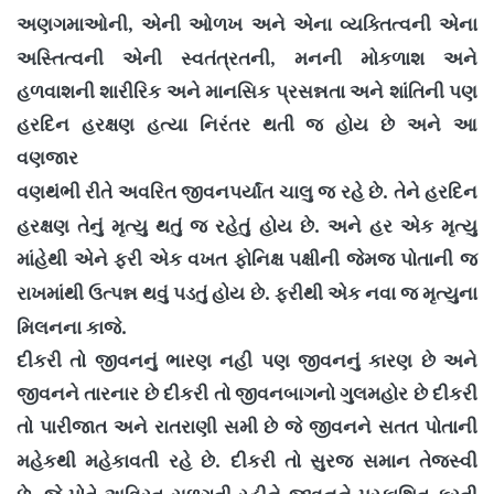
,
અણગમાઓની
એની ઓળખ અને એના વ્યક્તિત્વની એના
,
અસ્તિત્વની એની સ્વતંત્રતની
મનની મોકળાશ અને
હળવાશની શારીરિક અને માનસિક પ્રસન્નતા અને શાંતિની પણ
હરદિન હરક્ષણ હત્યા નિરંતર થતી જ હોય છે અને આ
વણજાર
.
વણથંભી રીતે અવરિત જીવનપર્યાંત ચાલુ જ રહે છે
તેને હરદિન
.
હરક્ષણ તેનું મૃત્યુ થતું જ રહેતું હોય છે
અને હર એક મૃત્યુ
માંહેથી એને ફરી એક વખત ફોનિક્ષ પક્ષીની જેમજ પોતાની જ
.
રાખમાંથી ઉત્પન્ન થવું પડતું હોય છે
ફરીથી એક નવા જ મૃત્યુના
.
મિલનના કાજે
દીકરી તો જીવનનું ભારણ નહી પણ જીવનનું કારણ છે અને
જીવનને તારનાર છે દીકરી તો જીવનબાગનો ગુલમહોર છે દીકરી
તો પારીજાત અને રાતરાણી સમી છે જે જીવનને સતત પોતાની
.
મહેકથી મહેકાવતી રહે છે
દીકરી તો સુરજ સમાન તેજસ્વી