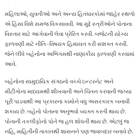
મહિલાઓ, યુવતીઓ અને અન્ય હિતધારકોમાં જાહેર સ્થળો
એ હિંસા વિશે સમજ વિકસાવવી. આ મુદ્દે સ્ત્રીઓને પોતાના
વિસ્તાર માટે આગેવાની લેવા પ્રેરિત કરવી. બજેટની યોગ્ય
ફાળવણી માટે નીતિ-વિષયક હિમાયત કરી સશક્ત કરવી.
જેને લીધે બહેનોના અભિગમથી નાણાકીય ફાળવણી કરવામાં
આવે.
બહેનોના સામુદાયિક સંગઠનો વચ્ચે ઇન્ટરનેટ અને
મીટીંગોના માધ્યમથી શીખવાની અને ચિંતન કરવાની જગ્યા
પૂરી પાડવાથી આ પ્રકારના કામોને વધુ અસરકારક બનાવી
શકાય છે. બહેનો પોતાના અનુભવો વ્યક્ત કરતી થાય છે.
પોતાની તકલીફોનો પોતે જ હલ શોધતી થાય છે. એટલું જ
નહિ, માહિતીની તાકાતથી શાસનને પણ જવાબદાર બનાવે છે.