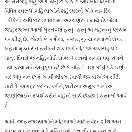
એ સમજવું બહુ અગત્યનું છે કે લિંગ આધારીત હિંસાના
વિવિધ સ્વરૂપો મહિલાઓને શહેરપરનો એક નાગરિક
તરીકેનો અધિકાર મેળવવામાં અડચણરૂપ થાય છે. જેમાં
જાહેરજગ્યાઓમાં મુક્તપણે હરવું-ફરવું એ મહત્વનું પ્રથમ
પગથીયું છે. એટલે કે બગીચા, બજાર, મુખ્ય રસ્તાઓ ઉપર
બહેનો મુક્ત રીતે હરીફરી શકે છે કે નહિ એ ચકાસવું પડે.
માત્ર દિવસે જ નહિ, મોડી સાંજ કે રાતનો સમય પણ તેમને
ત્યાં ફરવા માટે અનુકૂળ રહે છે કે નહિ તે પણ જોવું પડે. ઘણી
વાર એવું બને છે કે આવી ભીડભાડવાળી જગ્યાઓએ સીટી
મારીને, અભદ્ર કમેન્ટ કરીને, શરીરના અમુક ભાગોએ
જાણીજોઈને સ્પર્શ કરીને બહેનો સાથે છેડછાડ કરવામાં આવે
છે.
આવી જાહેરજગ્યાઓને મહિલાઓ માટે સંવેદનશીલ અને
સલામત બનાવવા માટે મહિલાઓ, સ્થાનીય શાસન અને