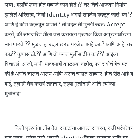
लग्न : मुलींचं लग्न होत म्हणजे काय होतं.?? तर तिचं आजवर निर्माण
झालेलं अस्तित्व, तिची Identity अगदी सगळंच बदलून जातं, का??
आणि हे कोण बदलवून आणतं.? तो बदल ती मुलगी स्वतः Accept
करते, की समाजरित तीला तस करायला प्रत्यक्ष किंवा अप्रत्यक्षरित्या
भाग पाडते..?? मुळात हा बदल खरचं गरजेचा आहे का..? आणि आहे, तर
का.?? कुणासाठी.?? आणि तो फक्त मुलींसाठीच का??? आईला
विचारलं, आजी, मामी, मावश्याही वगळल्या नाहीत; पण सर्वांचं हेच मत,
की हे असंच चालत आलय आणि असच चालत राहणार, हीच रीत आहे ग
बाई, तुलाही तेच करावं लागणार, तुझ्या मुलांनाही आणि त्यांच्या
मुलांनाही.
किती प्रश्नांना तोंड देत, संकटांना आवरत सावरत, रूढी परंपरेवर
मात करत, अनेक मुली आपली identity निर्माण करतात आणि मग