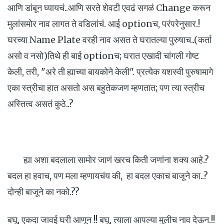
आणि डांबून घ्यायचं..आणि सरते शेवटी एवढं सगळं Change करून
मुलांसमोर नाव लागत ते वडिलांचं. आई optionच, परंपरेनुसार.!
घरच्या Name Plate वरही नाव असत ते घरातल्या पुरुषाच..(कर्ता
असो व नसो)तिथे ही बाई optionच; घरात एखादी चांगली गोष्ट
केली, तरी, "अरे ती ह्याच्या बायकोने केली". प्रत्येक यशस्वी पुरुषामागे
एका स्त्रीचा हात असतो अस बहुतेकजण म्हणतात; पण त्या स्त्रीच
अस्तित्व असतं कुठे..?
ह्या अशा बदलाला सामोर जाणं खरच किती जणांना शक्य आहे.?
बदल हा हवाच, पण मला म्हणायचंय की, हा बदल एकाच बाजूने का..?
दोन्ही बाजूने का नको.??
बघू, एकदा जावई घरी आणून !! बघू, त्याला आपल्या मुलीच नाव देऊन.!!