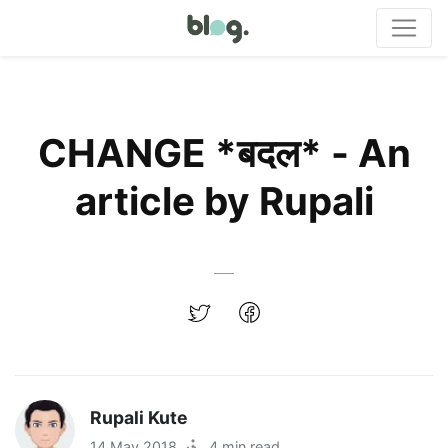
CHANGE *बदल* - An
article by Rupali
Rupali Kute
14 May 2018
·
4 min read