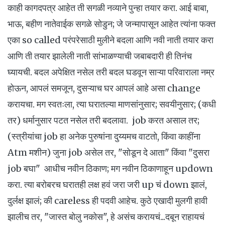
काही कागदपत्र आहेत ती सगळी नव्याने पुन्हा तयार करा. आई बाबा,
भाऊ, बहीण नातेवाईक सगळे सोडुन; जे जन्मापासून आहेत त्यांना फक्त
एका so called परंपरेसाठी मुलीने बदला आणि नवी नाती तयार करा
आणि ती तयार झालेली नाती सांभाळण्याची जबाबदारी ही तिनंच
घ्यायची. बदल अपेक्षित नसेल तरी बदल घडवून साऱ्या परिवाराला नम्र
होऊन, आपलं समजून, दुसऱ्याच घर आपलं आहे असा change
करायचा. मग स्वतःला, त्या घरातल्या माणसांनुसार; सवयीनुसार; (कधी
तर) धर्मानुसार पटत नसेल तरी बदलावा. job करत असाल तर;
(स्त्रीयांचा job हा अनेक पुरुषांना दुय्यमच वाटतो, किंवा काहींना
Atm मशीन) जुना job असेल तर, "सोडून दे आता" किंवा "दुसरा
job बघा" आधीच नवीन ठिकाण; मग नवीन ठिकाणाहून updown
करा. त्या बरोबरच घरातही लक्ष हवं जरा जरी up चं down झालं,
दुर्लक्ष झालं; की careless ही पदवी आहेच. कुठे एखादी मुलगी हावी
झालीच तर, "जास्त बोलु नकोस", हे असंच करायचं...दबून राहायचं