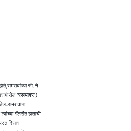
े,रामरावांच्या सौ. ने
रासमोरील '
रस्त्यावर
')
ेल..रामरावांना
्यांच्या गॅलरीत हाताची
्रस्त दिसत