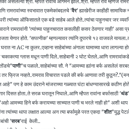
 नको असलेल्या श्री. म्हैपत रावांचे आगमन झाले..श्री. म्हैपत राव म्हणजे रामरा
 आणि रामरावांच्या स्वभावात एकमेकांबद्दलचे '
वैर
' ह्याखेरीज काहीही सामायिक नव
ा घरी त्यांच्या ऑफिसातले एक बडे साहेब आले होते..त्यांचा पाहुनचार जर व
चाराने रामरावांनी 'त्यांच्या पाहुनचारात कसलीही कसर ठेवणार नाही' असा प्
ा येणार होते. 'सपत्नीक' म्हणल्यावर त्यांनि दुपारचे १२ वाजवले यायला..
 घरात ना AC ना कुलर..एव्हाना साहेबांच्या अंगाला घामाच्या धारा लागल्या होत्
ाकत्या ग्लास मधून पाणी दिले..साहेबानी २ घोट घेतले..आणि रामरावांकडे 
तोंडचे"
पाणी
"च पळाले..साहेबांच्या सौ. ने "आमच्या ह्यांना बर्फ असलेलं स
े तर फ्रिज नव्हते..रामराव विचारात पडले की बर्फ आणावा तरी कुठून?.."(मन
ज आहे" पण हे काम उंदराने मांजराच्या गळ्यात घंटा बांधण्यासारखे कठीण होते.
गार दिसत होता..ते सरळ घरातून निघाले..आणि म्हैपत रावांना बर्फासाठी '
थंड
ी "अहो आमच्या हिने बर्फ करायच्या साच्यात पाणी च भरले नाही हो" अशी थाप 
ना त्यांच्या थापा लक्षात आल्या अन त्या बर्फामुळे परत एकदा "
शीत
"युद्ध पेट
बांची '
सरब
'राई केली...