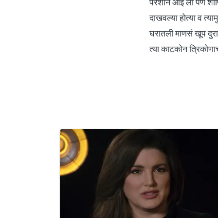
परशाने आई ला पण शॉप
दाखवल्या होत्या व त्य
घरातली माणसं खूप दुरा
त्या काटकोन त्रिकोणाच्