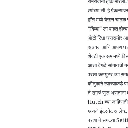
रामरावांनी हाक मारली
त्यांच्या सौ. हे ऐकल्य
हॉल मध्ये येऊन चातक प
"दिव्या" ला पाहत होत्या
ऑटो रिक्षा घरासमोर आली
अडवलं आणि आपण घरात 
शेवटी एक रूम मध्ये विसा
आत्ता वेगळे सांगायची ग
परशा कम्प्युटर च्या
कौतुकाने त्याच्याकडे पा
ते सगळं सुरू असताना म
Hutch च्या जाहिरातीतल
म्हणजे इंटरनेट आलेच..
परशा ने सगळ्या Settin