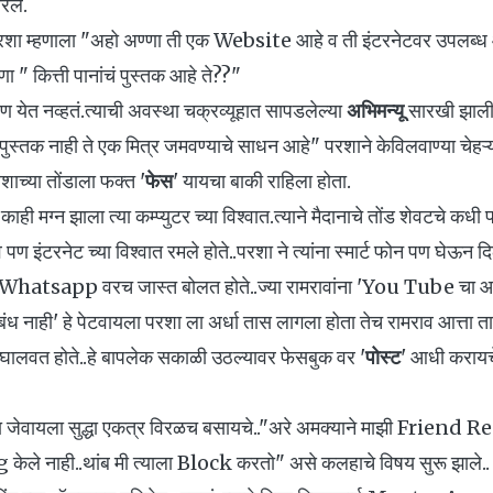
रले.
 परशा म्हणाला "अहो अण्णा ती एक Website आहे व ती इंटरनेटवर उपलब्ध
ण्णा " कित्ती पानांचं पुस्तक आहे ते??"
येत नव्हतं.त्याची अवस्था चक्रव्यूहात सापडलेल्या
अभिमन्यू
सारखी झाली 
 पुस्तक नाही ते एक मित्र जमवण्याचे साधन आहे" परशाने केविलवाण्या चेहऱ्य
ाच्या तोंडाला फक्त '
फेस
' यायचा बाकी राहिला होता.
ी मग्न झाला त्या कम्प्युटर च्या विश्वात.त्याने मैदानाचे तोंड शेवटचे कधी पाह
 पण इंटरनेट च्या विश्वात रमले होते..परशा ने त्यांना स्मार्ट फोन पण घेऊन द
Whatsapp वरच जास्त बोलत होते..ज्या रामरावांना 'You Tube चा आ
ंध नाही' हे पेटवायला परशा ला अर्धा तास लागला होता तेच रामराव आत
 घालवत होते..हे बापलेक सकाळी उठल्यावर फेसबुक वर '
पोस्ट
' आधी करायचे
्ता जेवायला सुद्धा एकत्र विरळच बसायचे.."अरे अमक्याने माझी Friend 
g केले नाही..थांब मी त्याला Block करतो" असे कलहाचे विषय सुरू झाले..