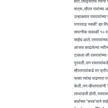
होते..तेवढ्यातच त्यांना
शत्रू..म्हैपत रावांच्या
उन्हाळ्यात रामरावांच्य
पगारवाढ नक्की' ह्या वि
सपत्नीक सकाळी १० वाजत
साहेब आले..रामरावांच्या
आजच काढलेल्या नवीन चक
टाकला की रामरावांच्या 
पुरवली..पण रामरावांकड
म्हैपतरावांकडे तर फ्री
फक्त त्यांचा वाढणारा प
केली..पण म्हैपतरावांन
लाथाडली होती..रामरावां
बर्फाच्या 'सरब'ताने साहे