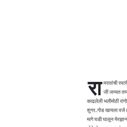
रा
मरावांची स्व
जी जय्यत तय्
काढलेली भलीमोठी रांगो
शुगर..गोड खायला वर्ज 
मागे घडी घालून येरझाऱ