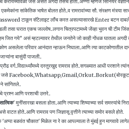
च करायच्यावेळी जसं असतं अगदी तसंच होता..अण्णा म्हणजे सिनियर वैज्ञान
एकमेकांना सांकेतिक भाषेत बोलत होते..व रामरावांच्या सौ. संरक्षण मंत्र्या 
े password टाकून सॅटेलाइट लाँच करत असल्यासारखे Enter बटन दाबल
 घरात एकच जल्लोष..लगान चित्रपटामध्ये जेंव्हा भुवन ची टीम जिंकते 
त गये" असं म्हटल्यावर तेथील जनतेने जो काही गोंधळ घातला अगदी 
रिकोण असलेला परिवार आनंदात न्हाऊन निघाला..आणि त्या काटकोणातील दा
ाऱ्यांना बासुंदी पाजली..
्रौढ वर्ग..विद्यार्थ्यांमध्ये दस्तुरखुद्द रामराव होते..सगळ्यात आधी परशाने त्
से Facebook,Whatsapp,Gmail,Orkut..Borkut(बोरकूट म्हणज
े सांगितले..
चे प्रश्न आणि परशाची उत्तरे..
सात्विक
' मुनींसारखा बसला होता..आणि त्याच्या शिष्याच्या सर्व समस्यांचे नि
असे वाटत होते..आणि रामराव पण जिज्ञासू वृत्तीने त्याच्या समोर बसले होते.
अप्पा बळवंत चौकात' मिळेल ना रे का आपल्याला ते मुंबई हुन मागवावे लागे