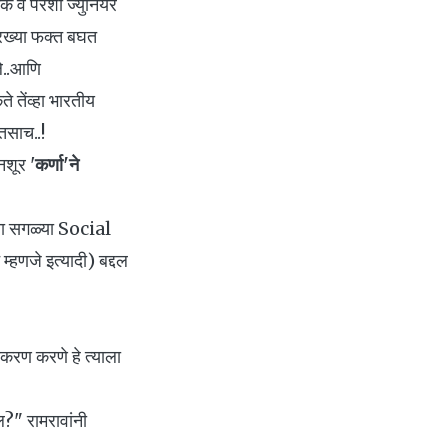
िक व परशा ज्युनियर
सारख्या फक्त बघत
े..आणि
तेंव्हा भारतीय
तसाच..!
नशूर '
कर्णा'ने
यांना सगळ्या Social
े इत्यादी) बद्दल
राकरण करणे हे त्याला
ल?" रामरावांनी