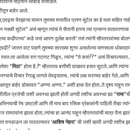
पतरावांनी मोठ्याने थोबाड वासाडले.
्रीतून बाहेर आले.
ाय,एवढ्या येरझाऱ्या मारून तुमच्या मनातील प्रश्न सुटेल का हे मला माहित नाह
्न नक्की सुटेल" असं म्हणून त्यांचं ते सैतानी हास्य त्या प्रसन्न वातावरणाचा
्या कडीपत्त्या' कडे जसं आपण दुर्लक्ष करतो' तसं त्यांनी म्हैपतरावांच्या बोलण्य
ढी? जास्त वाट पाहणे तुमच्या सारख्या शुगर असलेल्या माणसाला धोकादायकच
ंनी स्वतःला आलेला राग गटागट गिळून.. त्यांना "ते कसं??" असं विचारल्यावर..
हमेशा "
मिठा
" होता है..!" म्हैपतराव बत्तीशी दाखवत हसत सुटले..आणि त्यांना पा
रण्याचे विचार रेंगाळू लागले तेवढ्यातच.. त्यांचे लक्ष घराच्या बाहेर गेले..आणि
्षातून बाहेर डोकावत "अण्णा अण्णा.." अशी हाक देत होता..ते दृश्य पाहून र
ीतील प्रजेची जशी अवस्था झाली होती अगदी तशीच अवस्था ह्या "
रामा
"ची
 अभिनयाची रेष उमटली आणि ती माय बाप रसिक प्रेक्षकांनी पाहिली तेंव्हा त्य
ज रामरावांना झाला होता..त्यांचा हा आनंद पाहून म्हैपतरावांची मात्र दैना झाल
मन्यात वनडाऊन ला पाठवल्यावर '
आशिष नेहरा'
ची जशी व्हावी अगदी तशीच झाल