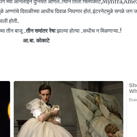
िंग च्या ऑनलाइन दुनियेत आणलं..त्याने तिला फ्लिपकार्ट,Myntra,Ame
ामुळे अण्णांचे दिवाळीच्या आधीच दिवाळ निघणार होतं..इंटरनेटमुळे सगळे जग
वली होती..
या तीन बाजू ..
तीन समांतर रेषा
झाल्या होत्या ..कधीच न मिळणाऱ्या..!
आ.बा. कोकाटे