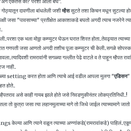
.."अगं ऐकतेस का? परशा आला बघ".
ावर गोठ्यातून दावणीला बांधलेली जशी
म्हैस
सुटते तशा किचन मधून सुटल्या होत्
क्षी जसा "पावसाच्या" प्रतीक्षेत आकाशाकडे बघतो अगदी त्याच नजरेने त्या
..
..परशा एक भला मोठ्ठा कम्प्युटर घेऊन घरात शिरत होता..तेवढ्यात त्याच्या म
गणपती जसा आणतो अगदी तशीच पूजा कम्प्युटर ची केली..सगळे सोपस्कार 
वला..त्यादिवशी रामरावांनी सगळ्या गल्लीत पेढे वाटले व ते पाहून म्हैपत रावा
रज नाही..
 सगळ्या setting करत होता आणि त्याचे आई वडील आपला मुलगा "
एडिसन
"
हत होते..
्हैपतराव असे काही गायब झाले होते जसे निवडणुकीनंतर लोकप्रतिनिधी..!
ा तो कुत्रा जसा त्या लहानमुलाच्या मागे तो जिथे जाईल त्याच्यामागे जातो
gs केल्या आणि त्याने वळून त्याच्या अण्णांकडे(रामरावांकडे) पाहिलं..ए