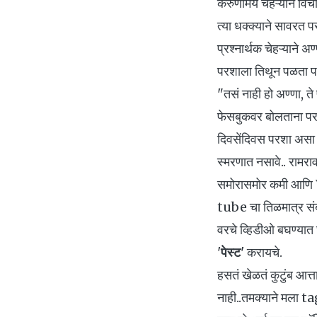
करुणामय चेहऱ्याने विचा
त्या धक्क्याने सावरत
प्रश्नार्थक चेहऱ्याने अ
परशाला तिथून पळता पण 
"तसं नाही हो अण्णा, ते
फेसबुकवर बोलताना परश
दिवसेंदिवस परशा असा काह
स्मरणात नसावे.. रामराव
समोरासमोर कमी आणि 
tube चा तिळमात्र संब
वरचे व्हिडीओ बघण्यात
'
पेस्ट
' करायचे.
हसतं खेळतं कुटुंब आत
नाही..तमक्याने मला ta