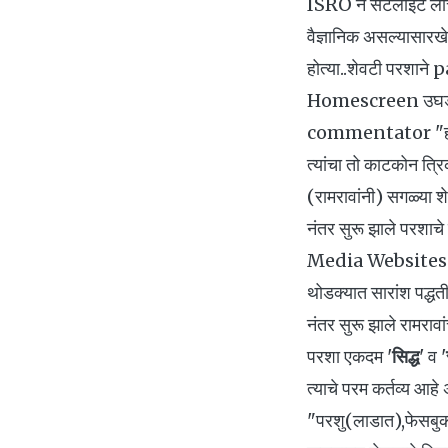
ISRO ने सॅटेलाइट लाँ
वैज्ञानिक असल्यासारखे 
होत्या..शेवटी परशान
Homescreen उघडली तसा
commentator "हम जि
त्यांचा तो काटकोन त्
(रामरावांनी) सगळ्या शेज
नंतर सुरू झाले परशाचे प
Media Websites ज
थोडक्यात सारांश पद्धतीन
नंतर सुरू झाले रामरावां
परशा एकदम '
सिद्ध
' व '
त्याचे परम कर्तव्य आहे 
"परशु(लाडात),फेसबुक '