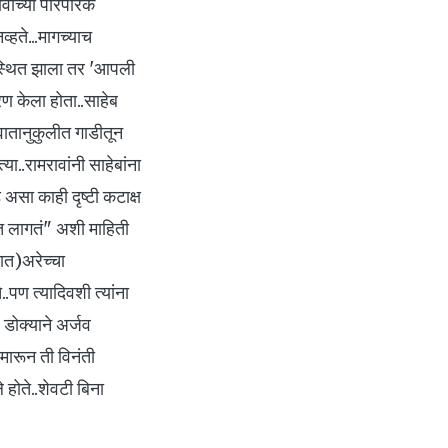
वांच्या पारंपरिक
्हते...मागच्याच
्यवस्थित झाला तर 'आपली
रण केला होता..साहेब
वातानुकुलीत गाडीतून
या..रामरावांनी साहेबांना
असा काही दृष्टी कटाक्ष
रबत लागतं" अशी माहिती
ात)अरेच्चा
.पण त्यादिवशी त्यांना
' डोक्याने अर्जव
मारून ती विनंती
ले होते..शेवटी बिना