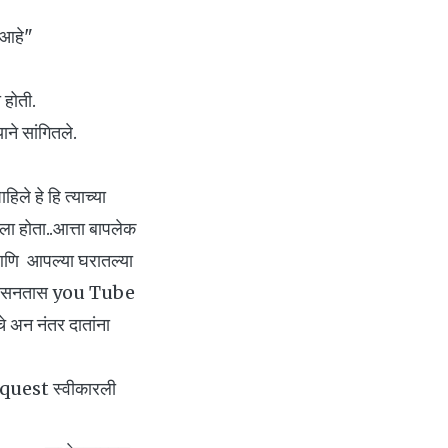
 आहे"
होती.
ाने सांगितले.
िले हे हि त्याच्या
िला होता..आत्ता बापलेक
णि आपल्या घरातल्या
्ता तासनतास you Tube
 अन नंतर दातांना
Request स्वीकारली