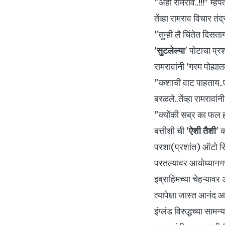
"अहो रामराव..!!!" म्है
तेंव्हा रामराव विचार तंद
"तुम्ही लै चिंतेत दिसत
'
सुटलेल्या
' पोटाचा प्रश
रामरावांनी 'गरम पोह्यातल
"कशाची वाट पाहताय..एव
बरळले..तेंव्हा रामरावा
"क्योंकी सब्र का फल 
बत्तीशी ची '
ऐशी तैशी
' क
परशा(प्रशांत) ऑटो रिक
परतल्यावर आयोध्यानगर
इब्राहिमच्या चेहऱ्यावर
त्यापेक्षा जास्त आनंद आ
इंग्लंड विरुद्धच्या सा