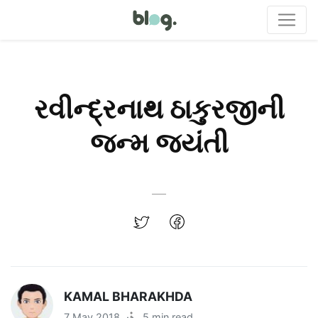
રવીન્દ્રનાથ ઠાકુરજીની
જન્મ જયંતી
KAMAL BHARAKHDA
7 May 2018
·
5 min read