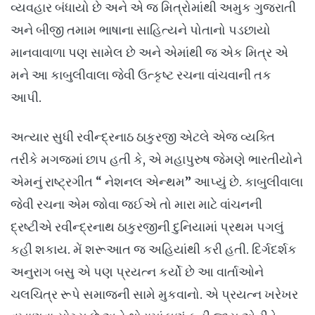
વ્યવહાર બંધાયો છે અને એ જ મિત્રોમાંથી અમુક ગુજરાતી
અને બીજી તમામ ભાષાના સાહિત્યને પોતાનો પડછાયો
માનવાવાળા પણ સામેલ છે અને એમાંથી જ એક મિત્ર એ
મને આ કાબુલીવાલા જેવી ઉત્કૃષ્ટ રચના વાંચવાની તક
આપી.
અત્યાર સુધી રવીન્દ્રનાઠ ઠાકુરજી એટલે એજ વ્યક્તિ
તરીકે મગજમાં છાપ હતી કે, એ મહાપુરુષ જેમણે ભારતીયોને
એમનું રાષ્ટ્રગીત “ નેશનલ એન્થમ” આપ્યું છે. કાબુલીવાલા
જેવી રચના એમ જોવા જઈએ તો મારા માટે વાંચનની
દ્રષ્ટીએ રવીન્દ્રનાથ ઠાકુરજીની દુનિયામાં પ્રથમ પગલું
કહી શકાય. મેં શરૂઆત જ અહિયાંથી કરી હતી. દિર્ગદર્શક
અનુરાગ બસુ એ પણ પ્રયત્ન કર્યો છે આ વાર્તાઓને
ચલચિત્ર રૂપે સમાજની સામે મુકવાનો. એ પ્રયત્ન ખરેખર