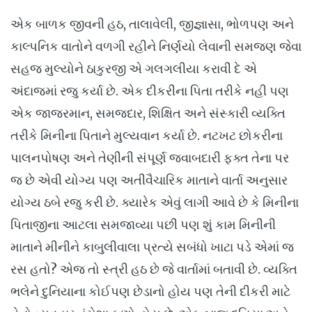
એક બાળક જીવની હઠ, તાલાવેલી, જીજ્ઞાસા, ભોળપણ અને
કાલ્પનિક વાતોને વળગી રહીને નિર્ણયો લેવાની સમજણ જેવા
સહજ મુલ્યોને ઠાકુરજી એ ગલગલીયા કરાવી દે એ
અંદાજમાં રજુ કર્યા છે. એક દીકરીના પિતા તરીકે નહી પણ
એક જાજરમાન, સમજદાર, શિક્ષિત અને સંસ્કારી વ્યક્તિ
તરીકે મિનીના પિતાને મુલ્યવાન કર્યા છે. નટખટ છોકરીના
પાલનપોષણ અને તેણીની સંપૂર્ણ જવાબદારી ફક્ત તેના પર
જ છે એવી યોગ્ય પણ અતીવૈચારિક માતાને વાર્તા અનુસાર
યોગ્ય ઠબે રજુ કરી છે. ક્યારેક એવું લાગી આવે છે કે મિનીના
પિતાજીના આટલા સમજાવ્યા પછી પણ શું કામ મિનીની
માતાને મીનીને કાબુલીવાલા પ્રત્યે સબંધો ખાટા પડે એમાં જ
રસ હતો? એજ તો સ્ત્રી હઠ છે જે વાર્તામાં બતાવી છે. વ્યક્તિ
ભલેને દુનિયાના કોઈપણ છેડાનો હોય પણ તેની દીકરી માટે