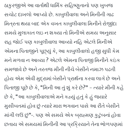
ઠાકુરજીએ આ વાર્તાથી ધાર્મિક સહિષ્ણુતાનો પણ ખુબજ
સચોટ દાખલો આપ્યો છે. કાબુલીવાલા અને મિનીની ગાઢ
મિત્રતા થયા બાદ એક વખત કાબુલીવાલા મિનીને રોજીંદા
સમયે મુલાકાત લઇ ન શક્યા તો મિનીએ સમય અનુસાર
રાહ જોઈ પણ કાબુલીવાલા આવ્યો નહિ એટલે મિનીએ
એમના પિતાજીને પૂછ્યું કે, આ કાબુલીવાલો હજી સુધી કેમ
મને મળવા ન આવ્યા ? એટલે એમના પિતાજી મિનીને કઇંક
સમજાવે છે અને તરતજ મીની નીચે બેસીને નમાઝ પઢતી
હોય એમ એવી મુદ્રામાં બેસીને પ્રાર્થના કરવા લાગે છે અને
પિતાજી પૂછે છે કે, “મિની આ તું શું કરે છે?” - ત્યારે મીની કહે
છે કે, “આ કાબુલીવાલાએ મને કહ્યું હતું કે હું જયારે
મુસીબતમાં હોવ છું ત્યારે મારા ભગવાન પાસે આ રીતે બેસીને
માંગી લઉં છું”-. પણ એ સમયે એક બ્રાહ્મણ કુટુંબનાં હોવા
છતાય એ સમયમાં મિનીની આ પ્રક્રિયાને તેના ભોળપણમાં