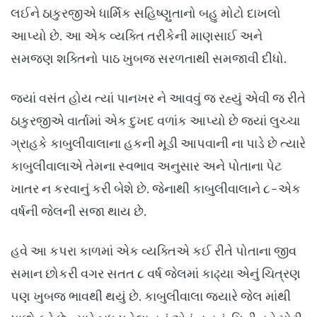
લઈને ઠાકુરજીએ ધાર્મિક સહિષ્ણુતાનો બહુ મોટો દાખલો
આપ્યો છે. આ એક વ્યક્તિ તરીકેની માણસાઈ અને
સમજણ શક્તિનો પાઠ ખુબજ સરળતાથી સમજાવી દીધો.
જ્યાં વસંત હોય ત્યાં પાનખર ને આવવું જ રહ્યું એવી જ રીતે
ઠાકુરજીએ વાર્તામાં એક દુખદ વળાંક આપ્યો છે જ્યાં લુચ્ચા
ગ્રાહકે કાબુલીવાલાના હકની મૂડી આપવાની ના પાડે છે ત્યારે
કાબુલીવાલાએ તેમના સ્વભાવ અનુસાર અને પોતાના પેટ
ખાતર ન કરવાનું કરી બેશે છે. જેનાથી કાબુલીવાલાને ૮-એક
વર્ષની જેલની સજા થાય છે.
હવે આ કપરા કાળમાં એક વ્યક્તિએ કઈ રીતે પોતાના જીવ
સમાન છોકરી વગર સતત ૮ વર્ષ જેલમાં કાઢ્યા એનું ચિત્રણ
પણ ખુબજ ભાવથી થયું છે. કાબુલીવાલા જયારે જેલ માંથી