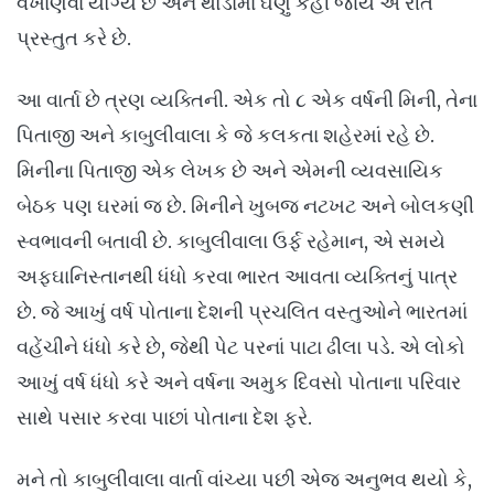
વખાણવા યોગ્ય છે અને થોડામાં ઘણું કહી જાય એ રીતે
પ્રસ્તુત કરે છે.
આ વાર્તા છે ત્રણ વ્યક્તિની. એક તો ૮ એક વર્ષની મિની, તેના
પિતાજી અને કાબુલીવાલા કે જે કલકતા શહેરમાં રહે છે.
મિનીના પિતાજી એક લેખક છે અને એમની વ્યવસાયિક
બેઠક પણ ઘરમાં જ છે. મિનીને ખુબજ નટખટ અને બોલકણી
સ્વભાવની બતાવી છે. કાબુલીવાલા ઉર્ફ રહેમાન, એ સમયે
અફઘાનિસ્તાનથી ધંધો કરવા ભારત આવતા વ્યક્તિનું પાત્ર
છે. જે આખું વર્ષ પોતાના દેશની પ્રચલિત વસ્તુઓને ભારતમાં
વહેંચીને ધંધો કરે છે, જેથી પેટ પરનાં પાટા ઢીલા પડે. એ લોકો
આખું વર્ષ ધંધો કરે અને વર્ષના અમુક દિવસો પોતાના પરિવાર
સાથે પસાર કરવા પાછાં પોતાના દેશ ફરે.
મને તો કાબુલીવાલા વાર્તા વાંચ્યા પછી એજ અનુભવ થયો કે,