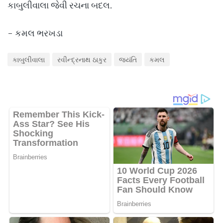
કાબુલીવાલા જેવી રચના બદલ.
- કમલ ભરખડા
કાબુલીવાલા
રવીન્દ્રનાથ ઠાકુર
જયંતિ
કમલ