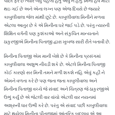
પાછો ફરે છે ત્યારે બધુ પહેલા હતું એવું ન હતું. મિની હવે મોટી
થઇ ગઈ છે અને એના લગ્ન પણ એજ દિવસે છે જયારે
કાબુલીવાલા જેલ માંથી છૂટે છે. કાબુલીવાલા મિનીને મળવા
એટલા આતુર છે કે એ મિનીના ઘરે જઈ પડે છે. પરંતુ ત્યારની
શિક્ષિત વર્ગની પણ કુશંકાઓ અને સંકુચિત માન્યતાને
ઠાકુરજીએ મિનીના પિતાજી દ્વારા ખુબજ સારી રીતે બતાવી છે.
મિનીના પિતાજી એમ માની બેશે છે કે મિનીના પ્રસંગમાં
કાબુલીવાલા અશુભ નીવડી શકે છે. એટલે મિનીના પિતાજી
કોઈ કારણો સર મિની તમને મળી શકશે નહિ એવું કહી ને
એમને વળતા કરે છે પણ જતા જતા કાબુલીવાલા અને
મિનીના પિતાજી વચ્ચે જે સંવાદ અને ચિત્રણ જે ઠાકુરજીએ
ઉભું કર્યું છે એ જેટલી વાર વાંચો એટલી વાર નયનમાં
અશ્રુની ધાર ઉભી કરે છે. પરંતુ એ સંવાદ પછી કાબુલીવાલા
માટે થયેલા મિનીના પીતાજીમાં આંતરિક બદલાવ એ આ