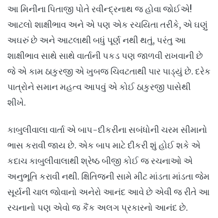
આ મિનીના પિતાજી પોતે રવીન્દ્રનાથ જ હોવા જોઈએ!
આટલો શાક્ષીભાવ અને એ પણ એક રચયિતા તરીકે, એ ઘણું
અઘરું છે અને આટલાથી બધું પૂર્ણ નથી થતું, પરંતુ આ
શાક્ષીભાવ સાથે સાથે વાર્તાની પકડ પણ જાળવી રાખવાની છે
જે એ કામ ઠાકુરજી એ ખુબજ ચિવટતાથી પાર પાડ્યું છે. દરેક
પાત્રોને સમાન મહત્વ આપવું એ કોઈ ઠાકુરજી પાસેથી
શીખે.
કાબુલીવાલા વાર્તા એ બાપ-દીકરીના સબંધોની ચરમ સીમાનો
ભાસ કરાવી જાય છે. એક બાપ માટે દીકરી શું હોઈ શકે એ
કદાચ કાબુલીવાલાથી શ્રેષ્ઠ બીજી કોઈ જ રચનાઓ એ
અનુભૂતિ કરાવી નથી. ક્ષિતિજની સામે મીટ માંડતા માંડતા જેમ
સૂર્યની ચાલ જોવાનો અનેરો આનંદ આવે છે એવી જ રીતે આ
રચનાનો પણ એવો જ કૈંક અલગ પ્રકારનો આનંદ છે.