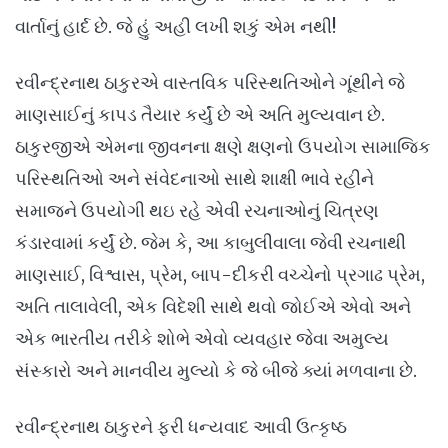
વાર્તાનું હાર્દ છે. જે હું અહી લખી શકું એમ નથી!
રવીન્દ્રનાથ ઠાકુરએ વાસ્તવિક પરિસ્થતિઓને ગૂંથીને જે
માણસાઈનું કાપડ તૈયાર કર્યું છે એ અતિ મુલ્યવાન છે.
ઠાકુરજીએ એમના જીવનના ક્ષણે ક્ષણનો ઉપયોગ સામાજિક
પરિસ્થતિઓ અને સંવેદનાઓ સાથે શાક્ષી ભાવે રહીને
સમાજને ઉપયોગી થઇ રહે એવી રચનાઓનું ચિત્રણ
કંડારવામાં કર્યું છે. જેમ કે, આ કાબુલીવાલા જેવી રચનાથી
માણસાઈ, વિશ્વાસ, પ્રેમ, બાપ-દીકરી વચ્ચેનો પ્રગાઢ પ્રેમ,
અતિ તાલાવેલી, એક વિદેશી સાથે થવો જોઈએ એવો અને
એક ભારતીય તરીકે શોભે એવો વ્યવહાર જેવા અમુલ્ય
સંસ્કારો અને માનવીય મુલ્યો કે જે બીજે ક્યાં મળવાના છે.
રવીન્દ્રનાથ ઠાકુરને ફરી ધન્યવાદ આવી ઉત્કૃષ્ઠ