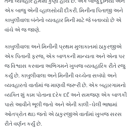
તેનો વ્યવહાર હંમેશા કુણો હોય છે. એક બાજુ દુનિયા અને
એક બાજુ એની વ્હાલસોયી દીકરી. મિનીના પિતાજી અને
કાબુલીવાલા બંનેનો વ્યવહાર મિની માટે જે બતાવ્યો છે એ
વાંચે એ જ જાણે.
કાબુલીવાલા અને મિનીની પ્રથમ મુલાકાતમાં ઠાકુરજીએ
એક પિતાની ફરજ, એક બાળકની માન્યતા અને એના પર
જ વિશ્વાસ કરવાના અભિગમને ખુબજ વ્યવહારિક રીતે રજુ
કર્યું છે. કાબુલીવાલા અને મિનીની વચ્ચેના સબંધો અને
વ્યવહારતો વાર્તામાં જ માણવી જરૂરી છે. એક બહારગામનો
વ્યક્તિ શું કામ પોતાના દરેક દર્દ અને સમજણ એક બાળકી
પાસે આવીને ભૂલી જતો અને એની કાલી-ઘેલી ભાષામાં
ઓતપ્રોત થઇ જતો એ ઠાકુરજીએ વાર્તામાં ખુબજ સરસ
રીતે વર્ણન કર્યું છે.