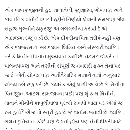
એક બાળક જીવની હઠ, તાલાવેલી, જીજ્ઞાસા, ભોળપણ અને
કાલ્પનિક વાતોને વળગી રહીને નિર્ણયો લેવાની સમજણ જેવા
સહજ મુલ્યોને ઠાકુરજી એ ગલગલીયા કરાવી દે એ
અંદાજમાં રજુ કર્યા છે. એક દીકરીના પિતા તરીકે નહી પણ
એક જાજરમાન, સમજદાર, શિક્ષિત અને સંસ્કારી વ્યક્તિ
તરીકે મિનીના પિતાને મુલ્યવાન કર્યા છે. નટખટ છોકરીના
પાલનપોષણ અને તેણીની સંપૂર્ણ જવાબદારી ફક્ત તેના પર
જ છે એવી યોગ્ય પણ અતીવૈચારિક માતાને વાર્તા અનુસાર
યોગ્ય ઠબે રજુ કરી છે. ક્યારેક એવું લાગી આવે છે કે મિનીના
પિતાજીના આટલા સમજાવ્યા પછી પણ શું કામ મિનીની
માતાને મીનીને કાબુલીવાલા પ્રત્યે સબંધો ખાટા પડે એમાં જ
રસ હતો? એજ તો સ્ત્રી હઠ છે જે વાર્તામાં બતાવી છે. વ્યક્તિ
ભલેને દુનિયાના કોઈપણ છેડાનો હોય પણ તેની દીકરી માટે