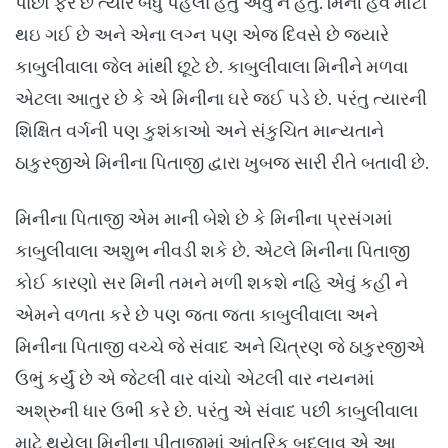
પાછો ફરે છે ત્યારે બધુ પહેલા હતું એવું ન હતું. મિની હવે મોટી
થઇ ગઈ છે અને એના લગ્ન પણ એજ દિવસે છે જયારે
કાબુલીવાલા જેલ માંથી છૂટે છે. કાબુલીવાલા મિનીને મળવા
એટલા આતુર છે કે એ મિનીના ઘરે જઈ પડે છે. પરંતુ ત્યારની
શિક્ષિત વર્ગની પણ કુશંકાઓ અને સંકુચિત માન્યતાને
ઠાકુરજીએ મિનીના પિતાજી દ્વારા ખુબજ સારી રીતે બતાવી છે.
મિનીના પિતાજી એમ માની બેશે છે કે મિનીના પ્રસંગમાં
કાબુલીવાલા અશુભ નીવડી શકે છે. એટલે મિનીના પિતાજી
કોઈ કારણો સર મિની તમને મળી શકશે નહિ એવું કહી ને
એમને વળતા કરે છે પણ જતા જતા કાબુલીવાલા અને
મિનીના પિતાજી વચ્ચે જે સંવાદ અને ચિત્રણ જે ઠાકુરજીએ
ઉભું કર્યું છે એ જેટલી વાર વાંચો એટલી વાર નયનમાં
અશ્રુની ધાર ઉભી કરે છે. પરંતુ એ સંવાદ પછી કાબુલીવાલા
માટે થયેલા મિનીના પીતાજીમાં આંતરિક બદલાવ એ આ