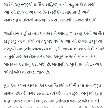
લઈને ઠાકુરજીએ ધાર્મિક સહિષ્ણુતાનો બહુ મોટો દાખલો
આપ્યો છે. આ એક વ્યક્તિ તરીકેની માણસાઈ અને
સમજણ શક્તિનો પાઠ ખુબજ સરળતાથી સમજાવી દીધો.
જ્યાં વસંત હોય ત્યાં પાનખર ને આવવું જ રહ્યું એવી જ રીતે
ઠાકુરજીએ વાર્તામાં એક દુખદ વળાંક આપ્યો છે જ્યાં લુચ્ચા
ગ્રાહકે કાબુલીવાલાના હકની મૂડી આપવાની ના પાડે છે ત્યારે
કાબુલીવાલાએ તેમના સ્વભાવ અનુસાર અને પોતાના પેટ
ખાતર ન કરવાનું કરી બેશે છે. જેનાથી કાબુલીવાલાને ૮-એક
વર્ષની જેલની સજા થાય છે.
હવે આ કપરા કાળમાં એક વ્યક્તિએ કઈ રીતે પોતાના જીવ
સમાન છોકરી વગર સતત ૮ વર્ષ જેલમાં કાઢ્યા એનું ચિત્રણ
પણ ખુબજ ભાવથી થયું છે. કાબુલીવાલા જયારે જેલ માંથી