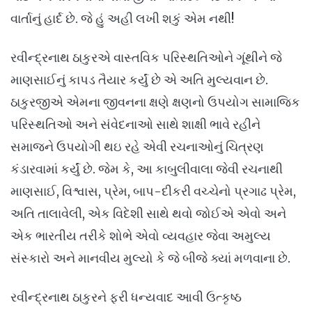
વાર્તાનું હાર્દ છે. જે હું અહી લખી શકું એમ નથી!
રવીન્દ્રનાથ ઠાકુરએ વાસ્તવિક પરિસ્થતિઓને ગૂંથીને જે
માણસાઈનું કાપડ તૈયાર કર્યું છે એ અતિ મુલ્યવાન છે.
ઠાકુરજીએ એમના જીવનના ક્ષણે ક્ષણનો ઉપયોગ સામાજિક
પરિસ્થતિઓ અને સંવેદનાઓ સાથે શાક્ષી ભાવે રહીને
સમાજને ઉપયોગી થઇ રહે એવી રચનાઓનું ચિત્રણ
કંડારવામાં કર્યું છે. જેમ કે, આ કાબુલીવાલા જેવી રચનાથી
માણસાઈ, વિશ્વાસ, પ્રેમ, બાપ-દીકરી વચ્ચેનો પ્રગાઢ પ્રેમ,
અતિ તાલાવેલી, એક વિદેશી સાથે થવો જોઈએ એવો અને
એક ભારતીય તરીકે શોભે એવો વ્યવહાર જેવા અમુલ્ય
સંસ્કારો અને માનવીય મુલ્યો કે જે બીજે ક્યાં મળવાના છે.
રવીન્દ્રનાથ ઠાકુરને ફરી ધન્યવાદ આવી ઉત્કૃષ્ઠ