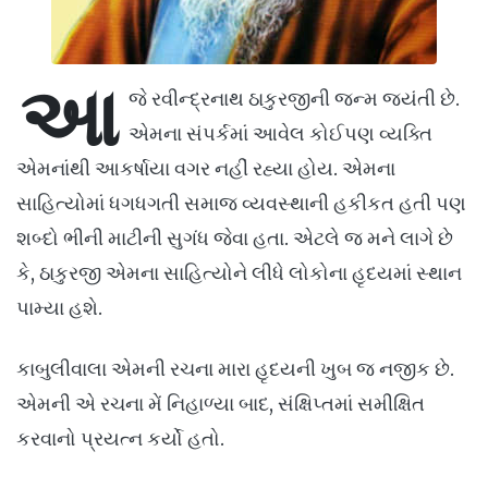
આ
જે રવીન્દ્રનાથ ઠાકુરજીની જન્મ જયંતી છે.
એમના સંપર્કમાં આવેલ કોઈપણ વ્યક્તિ
એમનાંથી આકર્ષાયા વગર નહીં રહ્યા હોય. એમના
સાહિત્યોમાં ધગધગતી સમાજ વ્યવસ્થાની હકીકત હતી પણ
શબ્દો ભીની માટીની સુગંધ જેવા હતા. એટલે જ મને લાગે છે
કે, ઠાકુરજી એમના સાહિત્યોને લીધે લોકોના હૃદયમાં સ્થાન
પામ્યા હશે.
કાબુલીવાલા એમની રચના મારા હૃદયની ખુબ જ નજીક છે.
એમની એ રચના મેં નિહાળ્યા બાદ, સંક્ષિપ્તમાં સમીક્ષિત
કરવાનો પ્રયત્ન કર્યો હતો.