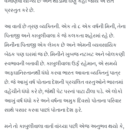
વખાણવા યોગ્ય છે અને થોડામાં ઘણું કહી જાય એ રીતે
પ્રસ્તુત કરે છે.
આ વાર્તા છે ત્રણ વ્યક્તિની. એક તો ૮ એક વર્ષની મિની, તેના
પિતાજી અને કાબુલીવાલા કે જે કલકતા શહેરમાં રહે છે.
મિનીના પિતાજી એક લેખક છે અને એમની વ્યવસાયિક
બેઠક પણ ઘરમાં જ છે. મિનીને ખુબજ નટખટ અને બોલકણી
સ્વભાવની બતાવી છે. કાબુલીવાલા ઉર્ફ રહેમાન, એ સમયે
અફઘાનિસ્તાનથી ધંધો કરવા ભારત આવતા વ્યક્તિનું પાત્ર
છે. જે આખું વર્ષ પોતાના દેશની પ્રચલિત વસ્તુઓને ભારતમાં
વહેંચીને ધંધો કરે છે, જેથી પેટ પરનાં પાટા ઢીલા પડે. એ લોકો
આખું વર્ષ ધંધો કરે અને વર્ષના અમુક દિવસો પોતાના પરિવાર
સાથે પસાર કરવા પાછાં પોતાના દેશ ફરે.
મને તો કાબુલીવાલા વાર્તા વાંચ્યા પછી એજ અનુભવ થયો કે,