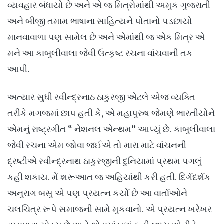
વ્યવહાર બંધાયો છે અને એ જ મિત્રોમાંથી અમુક ગુજરાતી
અને બીજી તમામ ભાષાના સાહિત્યને પોતાનો પડછાયો
માનવાવાળા પણ સામેલ છે અને એમાંથી જ એક મિત્ર એ
મને આ કાબુલીવાલા જેવી ઉત્કૃષ્ટ રચના વાંચવાની તક
આપી.
અત્યાર સુધી રવીન્દ્રનાઠ ઠાકુરજી એટલે એજ વ્યક્તિ
તરીકે મગજમાં છાપ હતી કે, એ મહાપુરુષ જેમણે ભારતીયોને
એમનું રાષ્ટ્રગીત “ નેશનલ એન્થમ” આપ્યું છે. કાબુલીવાલા
જેવી રચના એમ જોવા જઈએ તો મારા માટે વાંચનની
દ્રષ્ટીએ રવીન્દ્રનાથ ઠાકુરજીની દુનિયામાં પ્રથમ પગલું
કહી શકાય. મેં શરૂઆત જ અહિયાંથી કરી હતી. દિર્ગદર્શક
અનુરાગ બસુ એ પણ પ્રયત્ન કર્યો છે આ વાર્તાઓને
ચલચિત્ર રૂપે સમાજની સામે મુકવાનો. એ પ્રયત્ન ખરેખર