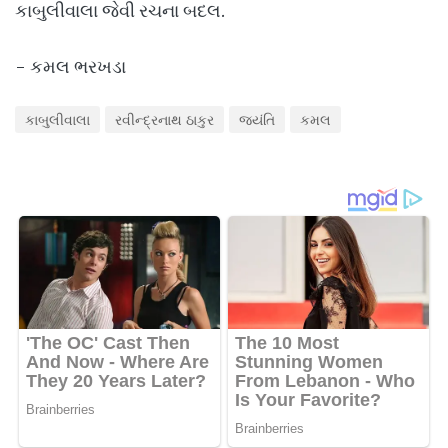
કાબુલીવાલા જેવી રચના બદલ.
- કમલ ભરખડા
કાબુલીવાલા
રવીન્દ્રનાથ ઠાકુર
જયંતિ
કમલ