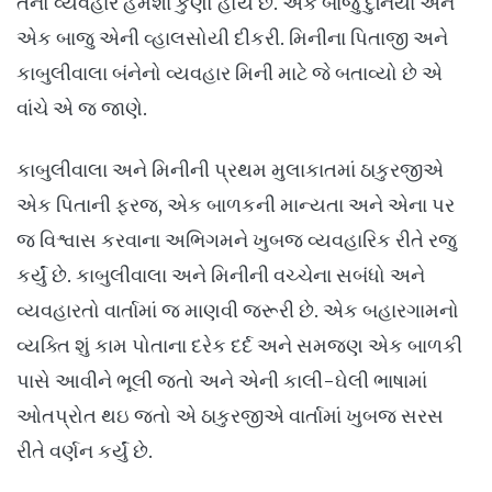
તેનો વ્યવહાર હંમેશા કુણો હોય છે. એક બાજુ દુનિયા અને
એક બાજુ એની વ્હાલસોયી દીકરી. મિનીના પિતાજી અને
કાબુલીવાલા બંનેનો વ્યવહાર મિની માટે જે બતાવ્યો છે એ
વાંચે એ જ જાણે.
કાબુલીવાલા અને મિનીની પ્રથમ મુલાકાતમાં ઠાકુરજીએ
એક પિતાની ફરજ, એક બાળકની માન્યતા અને એના પર
જ વિશ્વાસ કરવાના અભિગમને ખુબજ વ્યવહારિક રીતે રજુ
કર્યું છે. કાબુલીવાલા અને મિનીની વચ્ચેના સબંધો અને
વ્યવહારતો વાર્તામાં જ માણવી જરૂરી છે. એક બહારગામનો
વ્યક્તિ શું કામ પોતાના દરેક દર્દ અને સમજણ એક બાળકી
પાસે આવીને ભૂલી જતો અને એની કાલી-ઘેલી ભાષામાં
ઓતપ્રોત થઇ જતો એ ઠાકુરજીએ વાર્તામાં ખુબજ સરસ
રીતે વર્ણન કર્યું છે.