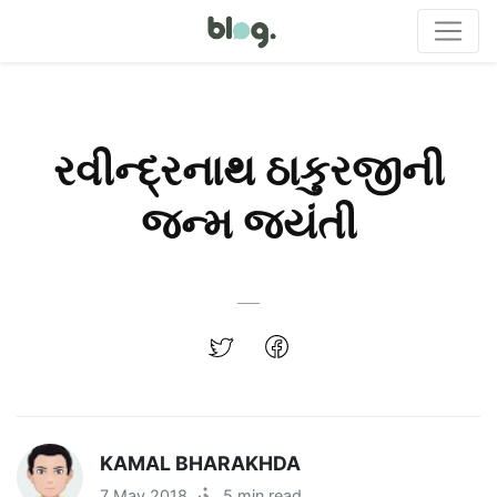
રવીન્દ્રનાથ ઠાકુરજીની
જન્મ જયંતી
KAMAL BHARAKHDA
7 May 2018
·
5 min read