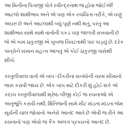
આ મિનીના પિતાજી પોતે રવીન્દ્રનાથ જ હોવા જોઈએ!
આટલો શાક્ષીભાવ અને એ પણ એક રચયિતા તરીકે, એ ઘણું
અઘરું છે અને આટલાથી બધું પૂર્ણ નથી થતું, પરંતુ આ
શાક્ષીભાવ સાથે સાથે વાર્તાની પકડ પણ જાળવી રાખવાની છે
જે એ કામ ઠાકુરજી એ ખુબજ ચિવટતાથી પાર પાડ્યું છે. દરેક
પાત્રોને સમાન મહત્વ આપવું એ કોઈ ઠાકુરજી પાસેથી
શીખે.
કાબુલીવાલા વાર્તા એ બાપ-દીકરીના સબંધોની ચરમ સીમાનો
ભાસ કરાવી જાય છે. એક બાપ માટે દીકરી શું હોઈ શકે એ
કદાચ કાબુલીવાલાથી શ્રેષ્ઠ બીજી કોઈ જ રચનાઓ એ
અનુભૂતિ કરાવી નથી. ક્ષિતિજની સામે મીટ માંડતા માંડતા જેમ
સૂર્યની ચાલ જોવાનો અનેરો આનંદ આવે છે એવી જ રીતે આ
રચનાનો પણ એવો જ કૈંક અલગ પ્રકારનો આનંદ છે.