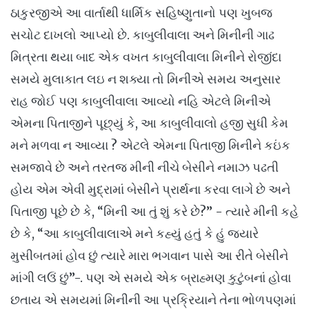
ઠાકુરજીએ આ વાર્તાથી ધાર્મિક સહિષ્ણુતાનો પણ ખુબજ
સચોટ દાખલો આપ્યો છે. કાબુલીવાલા અને મિનીની ગાઢ
મિત્રતા થયા બાદ એક વખત કાબુલીવાલા મિનીને રોજીંદા
સમયે મુલાકાત લઇ ન શક્યા તો મિનીએ સમય અનુસાર
રાહ જોઈ પણ કાબુલીવાલા આવ્યો નહિ એટલે મિનીએ
એમના પિતાજીને પૂછ્યું કે, આ કાબુલીવાલો હજી સુધી કેમ
મને મળવા ન આવ્યા ? એટલે એમના પિતાજી મિનીને કઇંક
સમજાવે છે અને તરતજ મીની નીચે બેસીને નમાઝ પઢતી
હોય એમ એવી મુદ્રામાં બેસીને પ્રાર્થના કરવા લાગે છે અને
પિતાજી પૂછે છે કે, “મિની આ તું શું કરે છે?” - ત્યારે મીની કહે
છે કે, “આ કાબુલીવાલાએ મને કહ્યું હતું કે હું જયારે
મુસીબતમાં હોવ છું ત્યારે મારા ભગવાન પાસે આ રીતે બેસીને
માંગી લઉં છું”-. પણ એ સમયે એક બ્રાહ્મણ કુટુંબનાં હોવા
છતાય એ સમયમાં મિનીની આ પ્રક્રિયાને તેના ભોળપણમાં