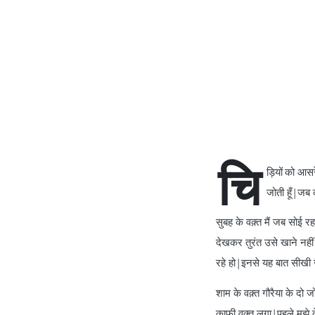
चि
ड़ियों
को आसरे
जोती हूँ|जब 
सुबह के वक़्त मैं जब सोई रह
देखकर तुरंत उसे खाने नहीं
रहे हो|इनसे यह बात सीखी ज
शाम के वक़्त गौरैया के दो ज
काफी वक़्त लगा|पहले मुझे द