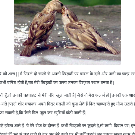
 की आस||मैं पिछले दो सालों से अपनी खिड़की पर चावल के दाने और पानी का पात्र रख द
कभी बारिश होती है,तब मेरी खिड़की का पल्ला उनका विश्राम स्थल बनता है|
ती हूँ,तो उनकी चहचाहट से मेरी नींद खुल जाती है|जैसे वो मेरा अलार्म हों|उनकी एक आदत 
 आते|पहले शोर मचाकर अपने मित्र मंडली को बुला लेते हैं फिर चह्चहाते हुए मौज उठाते है
ा सकती है,कि कैसे मिल-जुल कर खुशियाँ बांटी जाती हैं|
ोड़े हमेशा आते हैं|ये मेरे रोज के दोस्त हैं|कभी खिड़की पर कूदते है,तो कभी दिवाल पर|इनक
ेखते हीं फुर्र से उड़ जाते थे|पर अब मेरे रहने पर भी नहीं उड़ते|जब इनका खाना खत्म हो ज