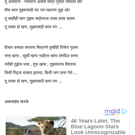
तू
असताना
-
नसताना
असतो
मात्र
नुसता
जीवाला
घोर
मीच
काय
तुझ्यासाठी
सर
जग
महात्म्य
तुझं
थोर
तू
काहीही
म्हण
तुझ्या
कर्तृत्वाला
लाख
लाख
सलाम
तू
फक्त
हो
म्हण
,
तुझ्यासाठी
काय
पण
...
विचार
कसला
करताय
मित्रानो
तुम्हीही
तिचेच
गुलाम
सत्ता
म्हणा
,
खुर्ची
म्हणा
नाहीतर
म्हणा
संगदिल
सनम
तरीही
तुझेच
भास
,
तूच
खास
,
तुझ्यावरच
विश्वास
किती
पिढ्या
बरबाद
झाल्या
,
किती
जण
वाया
गेले
...
तू
फक्त
हो
म्हण
,
तुझ्यासाठी
काय
पण
...
आबासाहेब
म्हस्के