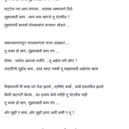
वाट्टेल
त्या
थापा
मारल्या
,
भ्रामक
आश्वासने
दिले
तुझ्यासाठी
काय
-
काय
करू
म्हणजे
तू
भेटशील
?
तुझ्यापायी
बायको
पोराबाळांना
वाऱ्यावर
सोडलं
...
समाजकारणातून
राजकारणाचं
गाजर
दाखवलं
...
तू
फक्त
हो
म्हण
,
तुझ्यासाठी
काय
पण
...
येतेस
-
जातेस
आपल्या
मर्जीने
...
तू
आहेस
तरी
कोण
?
रात्रंदिनी
तुझेच
भास
,
एवढं
मात्र
नक्की
तू
माझ्यासाठी
आहेसच
खास
तिझ्यापायी
मी
कसा
पार
वेडा
झालो
,
भ्रमिष्ट
कधी
,
कधी
हवालदिल
झालो
किती
खटपटी
केल्या
,
उप
द्व्याप
केले
तरीही
तू
भेटलीच
नाही
तू
फक्त
हो
म्हण
,
तुझ्यासाठी
काय
पण
...
थोर
तुझी
ग
माया
,
थोर
तुझी
छाया
अशी
कशी
ग
तू
?