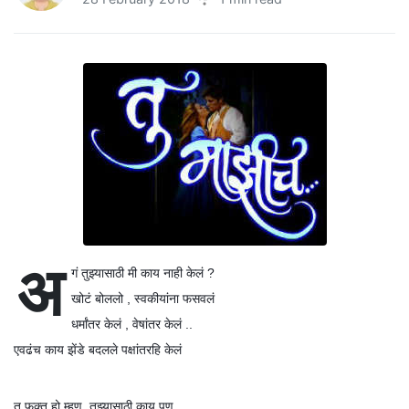
अ
गं
तुझ्यासाठी
मी
काय
नाही
केलं
?
खोटं
बोललो
स्वकीयांना
फसवलं
,
धर्मांतर
केलं
वेषांतर
केलं
,
..
एवढंच
काय
झेंडे
बदलले
पक्षांतरहि
केलं
तू
फक्त
हो
म्हण
,
तुझ्यासाठी
काय
पण
...