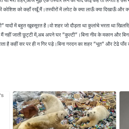
था मेरा शहर,आज मुझे एक तस्वीर लेने को यदि कोई कहे तो लगता है उस म
ी कोशिश को कहाँ रखूँ मैं।तस्वीरों में लपेट के क्या लाऊँ क्या दिखाऊँ और क्
टी" यादों में बहुत खूबसूरत है।वो शहर जो दौड़ता था कुलांचे भरता था खिल
ै।मैं नहीं जाती छुट्टी में,अब अपने घर "कुल्टी"।बिना नीव के मकान और बिन
है कहीं सर पर ही न गिर पडे़।बिना गरदन का शहर "भूत" और टेढे पाँव की