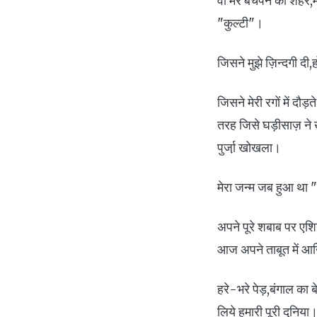
वो मेरे बचपने का शहर,
"कुल्टी"।
जिसने मुझे ज़िन्दगी दी
जिसने मेरी रगों में द
तरह जिसे घड़ीसाज़ ने खु
पुर्जा़ खोखला।
मेरा जन्म जब हुआ था "
अपने पूरे शबाब पर एश
आज अपने ताबूत में आख
हरे-भरे पेड़,बंगाल का ब
लिये हमारी पूरी दुनिया