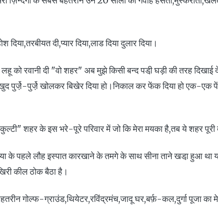
मेरी ज़िन्दगी के सबसे बेहतरीन उन 20 सालों का गवाह हँसता,मुस्कराता,खेल
,होश दिया,तरबीयत दी,प्यार दिया,लाड दिया दुलार दिया।
ौड़ते लहू को रवानी दी "वो शहर" अब मुझे किसी बन्द पडी़ घड़ी की तरह दिखाई 
द पुर्जे़-पुर्जे़ खोलकर बिखेर दिया हो।निकाल कर फेंक दिया हो एक-एक प
कुल्टी" शहर के इस भरे-पूरे परिवार में जो कि मेरा मयका है,तब ये शहर पू
िया के पहले लौह इस्पात कारखाने के तमगे के साथ सीना ताने खडा़ हुआ थ
िरी कील ठोक बैठा है।
ेहतरीन गोल्फ-ग्राउंड,थियेटर,रविंद्रमंच,जादू घर,बर्फ़-कल,दुर्गा पूजा का मे
।