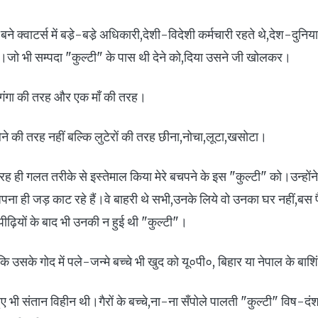
 क्वाटर्स में बडे़-बडे़ अधिकारी,देशी-विदेशी कर्मचारी रहते थे,देश-दुन
ी।जो भी सम्पदा "कुल्टी" के पास थी देने को,दिया उसने जी खोलकर।
,गंगा की तरह और एक माँ की तरह।
ेने की तरह नहीं बल्कि लुटेरों की तरह छीना,नोचा,लूटा,खसोटा।
तरह ही गलत तरीके से इस्तेमाल किया मेरे बचपने के इस "कुल्टी" को।उन्होंन
पना ही जड़ काट रहे हैं।वे बाहरी थे सभी,उनके लिये वो उनका घर नहीं,बस 
ियों के बाद भी उनकी न हुई थी "कुल्टी"।
ि उसके गोद में पले-जन्मे बच्चे भी खुद को यू०पी०, बिहार या नेपाल के बाशि
हुए भी संतान विहीन थी।गैरों के बच्चे,ना-ना सँपोले पालती "कुल्टी" विष-दं