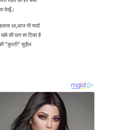
रते शहर को हरे बेलो
या देखूँ।
खिलाता था,आज भी यादों
 खंबे की छत सा टिका है
 "कुल्टी" चुडै़ल