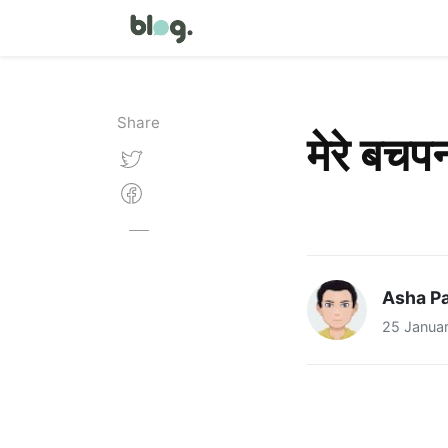
Share
मेरे बचप
Asha Pa
25 Janua