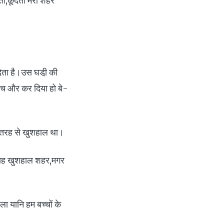
ता,कूदता मेरा शहर
देता है।उस घडी़ की
ेंच और कर दिया हो बे-
री तरह से खुशहाल था।
ा यह खुशहाल शहर,मगर
ला यानि हम बच्चों के