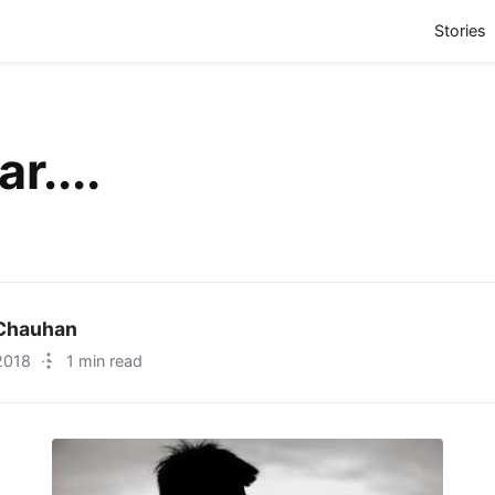
(
Stories
r....
Chauhan
2018
·
1 min read