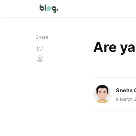
Share
Are yaa
Sneha 
9 March 