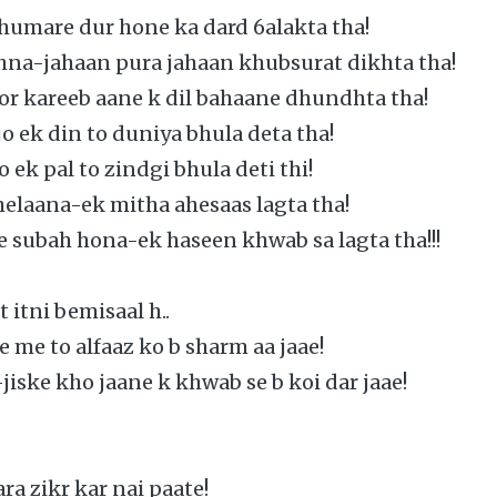
 humare dur hone ka dard 6alakta tha!
hna-jahaan pura jahaan khubsurat dikhta tha!
or kareeb aane k dil bahaane dhundhta tha!
jo ek din to duniya bhula deta tha!
o ek pal to zindgi bhula deti thi!
helaana-ek mitha ahesaas lagta tha!
e subah hona-ek haseen khwab sa lagta tha!!!
 itni bemisaal h..
e me to alfaaz ko b sharm aa jaae!
jiske kho jaane k khwab se b koi dar jaae!
a zikr kar nai paate!