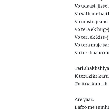
Vo udaasi-jisse
Vo sath me bait
Vo masti-jisme 
Vo tera ek hug-
Vo teri ek kiss-j
Vo tera muje sa
Vo teri baaho m
Teri shakhshiyat
K tera zikr karn
Tu itna kimti h-
Are yaar..
Lafzo me tumhar