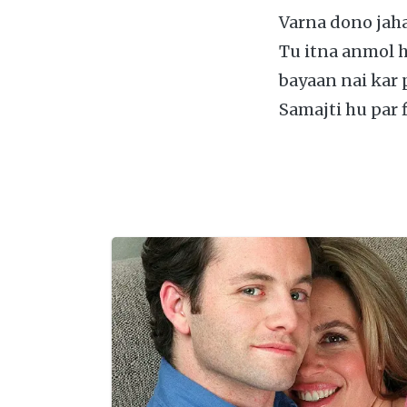
Varna dono jah
Tu itna anmol h
bayaan nai kar p
Samajti hu par f