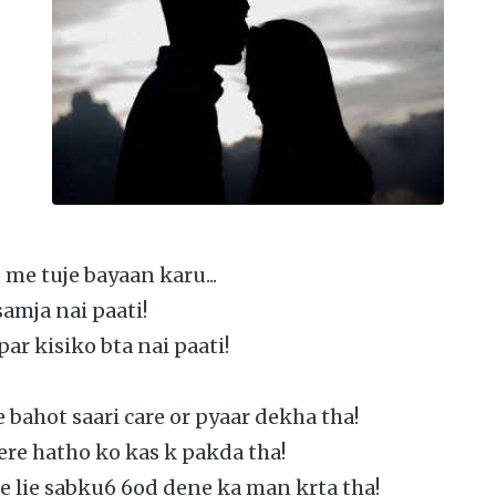
 me tuje bayaan karu...
samja nai paati!
ar kisiko bta nai paati!
 bahot saari care or pyaar dekha tha!
ere hatho ko kas k pakda tha!
ke lie sabku6 6od dene ka man krta tha!