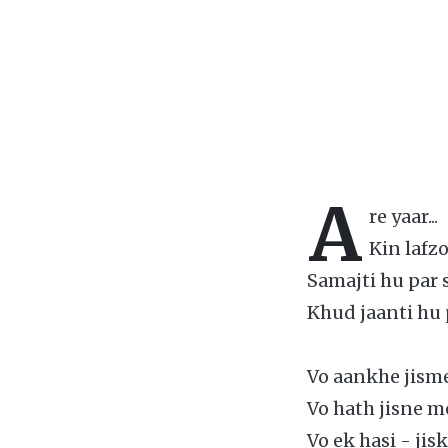
A
re yaar...
Kin lafzo
Samajti hu par 
Khud jaanti hu p
Vo aankhe jisme
Vo hath jisne m
Vo ek hasi - jis