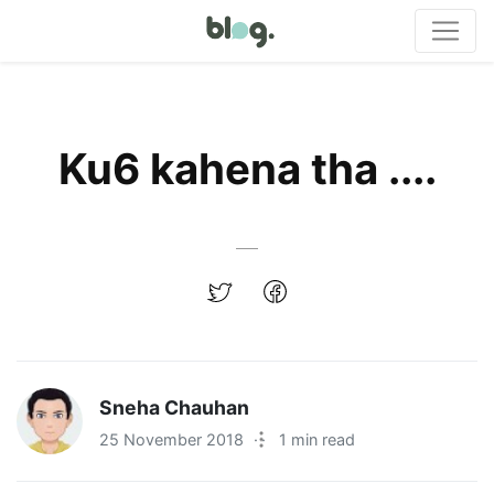
Ku6 kahena tha ....
Sneha Chauhan
25 November 2018
·
1 min read