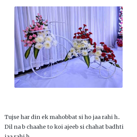
Tujse har din ek mahobbat si ho jaa rahi h..
Dil na b chaahe to koi ajeeb si chahat badhti
jaa rahi h ..