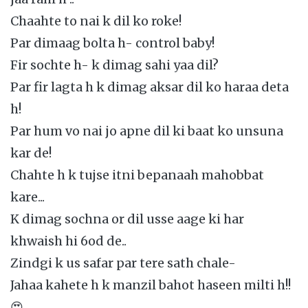
Chaahte to nai k dil ko roke!
Par dimaag bolta h- control baby!
Fir sochte h- k dimag sahi yaa dil?
Par fir lagta h k dimag aksar dil ko haraa deta
h!
Par hum vo nai jo apne dil ki baat ko unsuna
kar de!
Chahte h k tujse itni bepanaah mahobbat
kare...
K dimag sochna or dil usse aage ki har
khwaish hi 6od de..
Zindgi k us safar par tere sath chale-
Jahaa kahete h k manzil bahot haseen milti h!!
😍