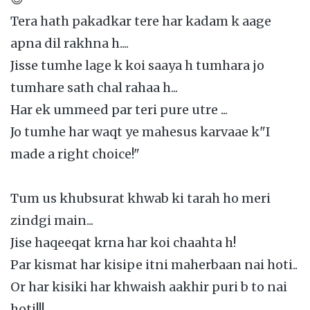
Tera hath pakadkar tere har kadam k aage
apna dil rakhna h....
Jisse tumhe lage k koi saaya h tumhara jo
tumhare sath chal rahaa h...
Har ek ummeed par teri pure utre ...
Jo tumhe har waqt ye mahesus karvaae k"I
made a right choice!"
Tum us khubsurat khwab ki tarah ho meri
zindgi main...
Jise haqeeqat krna har koi chaahta h!
Par kismat har kisipe itni maherbaan nai hoti..
Or har kisiki har khwaish aakhir puri b to nai
hoti!!!