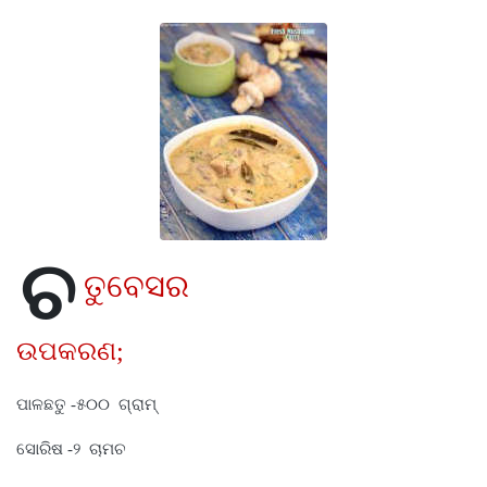
ଚ
ତୁବେସର
ଉପକରଣ
;
ପାଳଛତୁ -୫୦୦ ଗ୍ରାମ୍
ସୋରିଷ -୨ ଚାମଚ