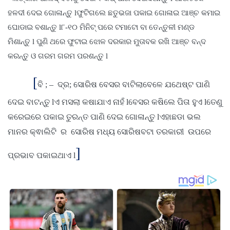
ହଳଦୀ ଦେଇ ଗୋଳାନ୍ତୁ lଫୁଟିଗଲେ ଛତୁଭଜା ପକାଇ ଗୋଳାଇ ଆଞ୍ଚ କମାଇ
ଘୋଡାଇ ବଶାନ୍ତୁ l୮-୧୦ ମିନିଟ୍ ପରେ ଟମାଟୋ ବା ତେନ୍ତୁଳୀ ମଣ୍ଡ
ମିଶାନ୍ତୁ l ପୁଣି ଥରେ ଫୁଟାଇ ଝୋଳ ଦରକାର ମୁତାବକ ରଖି ଆଞ୍ଚ ବନ୍ଦ
କରନ୍ତୁ ଓ ଗରମ ଗରମ ପରଶନ୍ତୁ l
[
ବି
; – ଦ୍ର; ସୋରିଷ ବେସର ବାଟିଲାବେଳେ ଯଥେଷ୍ଟ ପାଣି
ଦେଇ ବାଟନ୍ତୁ lଏ ମସଲା କଷାଯାଏ ନାହଁ lବେସର କଷିଲେ ପିତା ହୁଏ lତେଣୁ
କରେଇରେ ପକାଇ ତୁରନ୍ତ ପାଣି ଦେଇ ଗୋଳାନ୍ତୁ lଏହାଛଡା ଭଲ
ମାନର କ୍ଵାଲିଟି ର ସୋରିଷ ମଧ୍ୟ ସୋରିଷବଟା ତରକାରୀ ଉପରେ
]
ପ୍ରଭାବ ପକାଇଥାଏ l