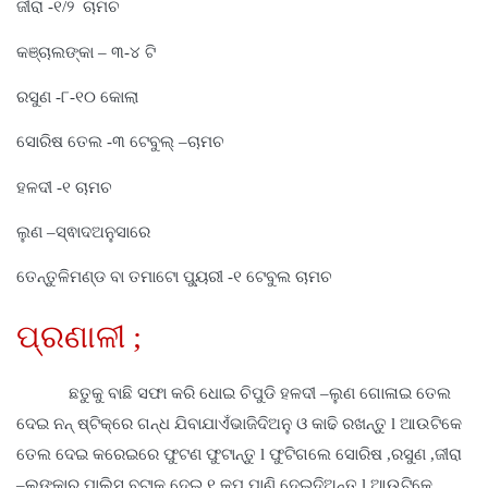
ଜୀରା -୧/୨ ଚାମଚ
କଞ୍ଚାଲଙ୍କା – ୩-୪ ଟି
ରସୁଣ -୮-୧୦ କୋଲା
ସୋରିଷ ତେଲ -୩ ଟେବୁଲ୍ –ଚାମଚ
ହଳଦୀ -୧ ଚାମଚ
ଲୁଣ –ସ୍ଵାଦଅନୁସାରେ
ତେନ୍ତୁଳିମଣ୍ଡ ବା ତମାଟୋ ପ୍ୟୁରୀ -୧ ଟେବୁଲ ଚାମଚ
ପ୍ରଣାଳୀ
;
ଛତୁକୁ ବାଛି ସଫା କରି ଧୋଇ ଚିପୁଡି ହଳଦୀ –ଲୁଣ ଗୋଳାଇ ତେଲ
ଦେଇ ନନ୍ ଷ୍ଟିକ୍ରେ ଗନ୍ଧ ଯିବାଯାଏଁଭାଜିଦିଅନୁ ଓ କାଢି ରଖନ୍ତୁ
l ଆଉଟିକେ
ତେଲ ଦେଇ କରେଇରେ ଫୁଟଣ ଫୁଟାନ୍ତୁ l ଫୁଟିଗଲେ ସୋରିଷ ,ରସୁଣ ,ଜୀରା
–ଲଙ୍କାର ପାଲିସ୍ ବଟାକୁ ଦେଇ ୧ କପ୍ ପାଣି ଦେଇଦିଅନ୍ତୁ l ଆଉଟିକେ