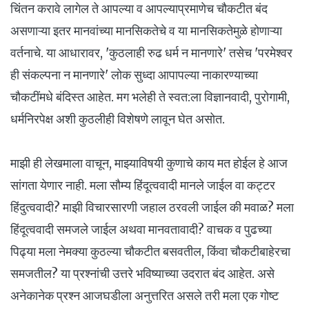
चिंतन करावे लागेल ते आपल्या व आपल्याप्रमाणेच चौकटीत बंद
असणाऱ्या इतर मानवांच्या मानसिकतेचे व या मानसिकतेमुळे होणाऱ्या
वर्तनाचे. या आधारावर, 'कुठलाही रुढ धर्म न मानणारे' तसेच 'परमेश्वर
ही संकल्पना न मानणारे' लोक सुध्दा आपापल्या नाकारण्याच्या
चौकटींमधे बंदिस्त आहेत. मग भलेही ते स्वत:ला विज्ञानवादी, पुरोगामी,
धर्मनिरपेक्ष अशी कुठलीही विशेषणे लावून घेत असोत.
माझी ही लेखमाला वाचून, माझ्याविषयी कुणाचे काय मत होईल हे आज
सांगता येणार नाही. मला सौम्य हिंदूत्ववादी मानले जाईल वा कट्टर
हिंदुत्ववादी? माझी विचारसारणी जहाल ठरवली जाईल की मवाळ? मला
हिंदूत्ववादी समजले जाईल अथवा मानवतावादी? वाचक व पुढच्या
पिढ्या मला नेमक्या कुठल्या चौकटीत बसवतील, किंवा चौकटीबाहेरचा
समजतील? या प्रश्नांची उत्तरे भविष्याच्या उदरात बंद आहेत. असे
अनेकानेक प्रश्न आजघडीला अनुत्तरित असले तरी मला एक गोष्ट