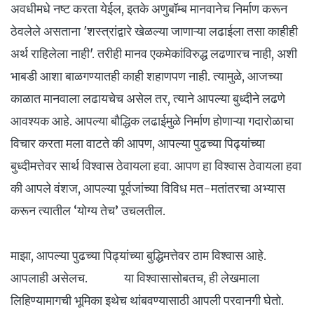
अवधीमधे नष्ट करता येईल, इतके अणुबॉम्ब मानवानेच निर्माण करून
ठेवलेले असताना 'शस्त्रांद्वारे खेळल्या जाणाऱ्या लढाईला तसा काहीही
अर्थ राहिलेला नाही'. तरीही मानव एकमेकांविरुद्ध लढणारच नाही, अशी
भाबडी आशा बाळगण्यातही काही शहाणपण नाही. त्यामुळे, आजच्या
काळात मानवाला लढायचेच असेल तर, त्याने आपल्या बुध्दीने लढणे
आवश्यक आहे. आपल्या बौद्धिक लढाईमुळे निर्माण होणाऱ्या गदारोळाचा
विचार करता मला वाटते की आपण, आपल्या पुढच्या पिढ्यांच्या
बुध्दीमत्तेवर सार्थ विश्वास ठेवायला हवा. आपण हा विश्वास ठेवायला हवा
की आपले वंशज, आपल्या पूर्वजांच्या विविध मत-मतांतरचा अभ्यास
करून त्यातील ‘योग्य तेच’ उचलतील.
माझा, आपल्या पुढच्या पिढ्यांच्या बुद्धिमत्तेवर ठाम विश्वास आहे.
आपलाही असेलच. या विश्वासासोबतच, ही लेखमाला
लिहिण्यामागची भूमिका इथेच थांबवण्यासाठी आपली परवानगी घेतो.