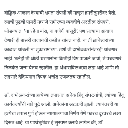
बौद्धिक आव्हान देण्याची क्षमता संपली की माणूस हमरीतुमरीवर येतो.
त्याची पुढची पायरी म्हणजे समोरच्या व्यक्तीचे अस्तीत्व संपवणे.
थोडक्यात, 'ना रहेगा बांस, ना बजेगी बासूरी'. पण सत्याचा आवाज
देणारी ही बासरी वाजायची कधीच थांबत नाही. ना ती ज्ञानेश्वरांच्या
काळात थांबली ना तुकारामांच्या. तशी ती दाभोळकरांनंतरही थांबणार
नाही. भलेही ती ओठी धरणारांना कितीही विष पाजले जावो, ते पचवणारे
निळकंठ जन्म घेतच रहातील. हा अंधाराविरूध्दचा लढा आहे आणि तो
लढणारे दैदिप्यमान दिपक अखंड उजळतच रहातील.
डॉ. दाभोळकरांच्या हत्येच्या तपासात अनेक हिंदू संघटनांची, त्यांच्या हिंदू
कार्यकर्त्यांची नावे पुढे आली. अनेकांना अटकही झाली. त्यानंतरही या
हत्येचा तपास पुर्ण होऊन न्यायालयाचा निर्णय येणे फारच दूरवरचे लक्ष्य
दिसत आहे. या पार्श्वभूमीवर हे सुस्पष्ट करावे लागेल की, डॉ.