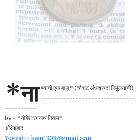
*ना
ण्याची एक बाजू* (चौकट अंधश्रध्दा निर्मुलनाची)
------------------------------
----------
by - *योगेश रंगनाथ निकम*
औरंगाबाद
Yogeshnikam1303@gmail.com