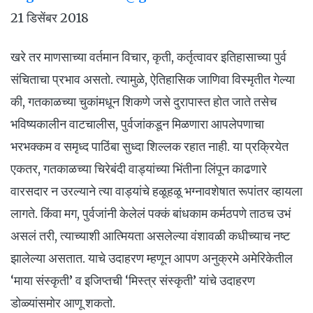
21 डिसेंबर 2018
खरे तर माणसाच्या वर्तमान विचार, कृती, कर्तृत्वावर इतिहासाच्या पुर्व
संचिताचा प्रभाव असतो. त्यामुळे, ऐतिहासिक जाणिवा विस्मृतीत गेल्या
की, गतकाळच्या चुकांमधून शिकणे जसे दुरापास्त होत जाते तसेच
भविष्यकालीन वाटचालीस, पुर्वजांकडून मिळणारा आपलेपणाचा
भरभक्कम व समृध्द पाठिंबा सुध्दा शिल्लक रहात नाही. या प्रक्रियेत
एकतर, गतकाळच्या चिरेबंदी वाड्यांच्या भिंतीना लिंपून काढणारे
वारसदार न उरल्याने त्या वाड्यांचे हळूहळू भग्नावशेषात रूपांतर व्हायला
लागते. किंवा मग, पुर्वजांनी केलेलं पक्कं बांधकाम कर्मठपणे ताठच उभं
असलं तरी, त्याच्याशी आत्मियता असलेल्या वंशावळी कधीच्याच नष्ट
झालेल्या असतात. याचे उदाहरण म्हणून आपण अनुक्रमे अमेरिकेतील
‘माया संस्कृती’ व इजिप्तची ‘मिस्त्र संस्कृती’ यांचे उदाहरण
डोळ्यांसमोर आणू शकतो.