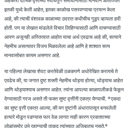
अहंकारी दांभिक वृत्तीच्या स्वार्थपुर्ण समाधानासाठी मानवाने आतापर्यंत
इतकी युध्दे केली आहेत, इतका काळोख पसरवण्याचा प्रयत्न केला
आहे, की त्याची वंशावळ काळाच्या उदरात कधीचीच गुडूप व्हायला हवी
होती. पण या लेखात मांडलेले विचार लिहिण्यासाठी आणि वाचण्यासाठी
आपण अजूनही अस्तित्वात आहोत याचा अर्थ एवढाच आहे की, सत्याने
नेहमीच असत्यावर विजय मिळवलेला आहे आणि हे शाश्वत सत्य
मानवासोबत कायम असणार आहे.
या पहिल्या लेखाचा शेवट करतेवेळी ठळकपणे अधोरेखित करायचे ते
एवढेच की, या जगात दुष्ट शक्ती नेहमीच थोड्या होत्या, थोड्याच आहेत
आणि थोड्याश्याच असणार आहेत. त्यांना आपल्या काळापलीकडे फेकून
देण्यासाठी गरज असते ती फक्त सुष्ट वृत्तींनी एकत्र येण्याची. *एकदा
का सुष्ट वृत्ती एकत्र आल्या, की मग दुष्टांनी अंधारापासून बनवलेली
हत्यारे मोडून पडण्यास फार वेळ लागत नाही कारण प्रकाशाच्या
लोळांसमोर उभे रहाण्याची ताकद त्यांच्यात अजिबातच नसते.*