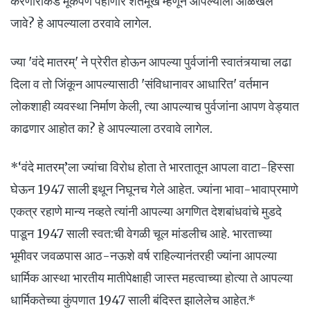
करणारांकडे मूकपणे पहाणारे शतमूर्ख म्हणून आपल्याला ओळखले
जावे? हे आपल्याला ठरवावे लागेल.
ज्या 'वंदे मातरम्' ने प्रेरीत होऊन आपल्या पुर्वजांनी स्वातंत्र्याचा लढा
दिला व तो जिंकून आपल्यासाठी 'संविधानावर आधारित' वर्तमान
लोकशाही व्यवस्था निर्माण केली, त्या आपल्याच पुर्वजांना आपण वेड्यात
काढणार आहोत का? हे आपल्याला ठरवावे लागेल.
*‘वंदे मातरम्’ला ज्यांचा विरोध होता ते भारतातून आपला वाटा-हिस्सा
घेऊन 1947 साली इथून निघूनच गेले आहेत. ज्यांना भावा-भावाप्रमाणे
एकत्र रहाणे मान्य नव्हते त्यांनी आपल्या अगणित देशबांधवांचे मुडदे
पाडून 1947 साली स्वत:ची वेगळी चूल मांडलीच आहे. भारताच्या
भूमीवर जवळपास आठ-नऊशे वर्ष राहिल्यानंतरही ज्यांना आपल्या
धार्मिक आस्था भारतीय मातीपेक्षाही जास्त महत्वाच्या होत्या ते आपल्या
धार्मिकतेच्या कुंपणात 1947 साली बंदिस्त झालेलेच आहेत.*