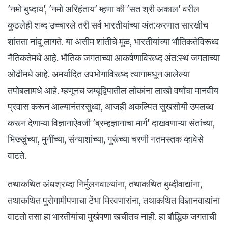
'नमो बुध्दाय', 'नमो अरिहंताय' म्हणा की 'सत श्री अकाल' वरील
कुठलेही शब्द उच्चारले तरी सर्व भारतीयांच्या अंत:करणात सारखीच
शांतता नांदू लागते. या असीम शांतीचे मुळ, भारतीयांच्या भौतिकतेविरूध्द
नैतिकतेमधे आहे. भौतिक जगताच्या आकर्षणाविरूध्द अंत:स्थ जगताच्या
ओढीमधे आहे. अमर्यादित उपभोगाविरूध्द त्यागामधून आलेल्या
तपोबलामधे आहे. म्हणूनच जम्बूद्विपातील लोकांना लाखो वर्षांचा मानवीय
प्रवास करून आल्यानंतरसुध्दा, आजही अकल्पित सुखसोयी उपलब्ध
करून देणाऱ्या विज्ञानाऐवजी 'ब्रम्हज्ञानाचा मार्ग' दाखवणाऱ्या संतांच्या,
भिख्खुंच्या, मुनींच्या, संन्याशांच्या, गुरूंच्या चरणी नतमस्तक व्हावेसे
वाटते.
तथाकथित अंधश्रध्दा निर्मुलनवाल्यांना, तथाकथित बुध्दीवाद्यांना,
तथाकथित पुरोगामीपणाचा टेंभा मिरवणारांना, तथाकथित विज्ञानवाद्यांना
वाटतो तसा हा भारतीयांचा मुर्खपणा खचीतच नाही. हा बौद्धिक जगताची