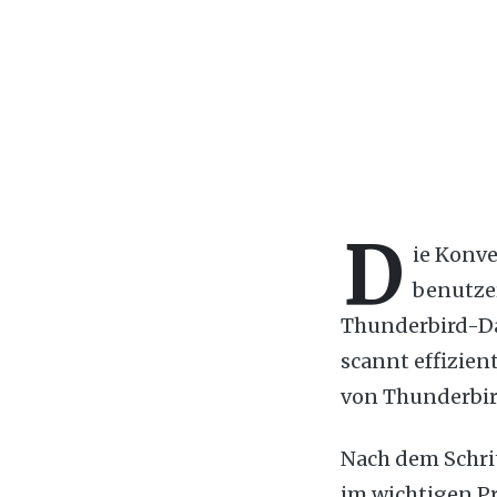
D
ie Konve
benutze
Thunderbird-Da
scannt effizien
von Thunderbir
Nach dem Schri
im wichtigen P