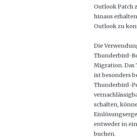
Outlook Patch 
hinaus erhalten
Outlook zu kon
Die Verwendung
Thunderbird-Bo
Migration. Das 
ist besonders b
Thunderbird-Pe
vernachlässigb
schalten, könne
Einlösungserge
entweder in ei
buchen.