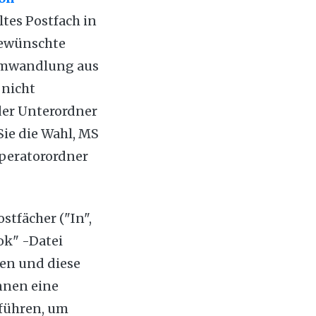
tes Postfach in
gewünschte
 Umwandlung aus
 nicht
der Unterordner
ie die Wahl, MS
peratorordner
tfächer ("In",
ook" -Datei
en und diese
nnen eine
führen, um