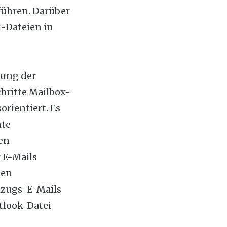
führen. Darüber
l-Dateien in
rung der
hritte Mailbox-
orientiert. Es
mte
en
 E-Mails
ten
mzugs-E-Mails
tlook-Datei