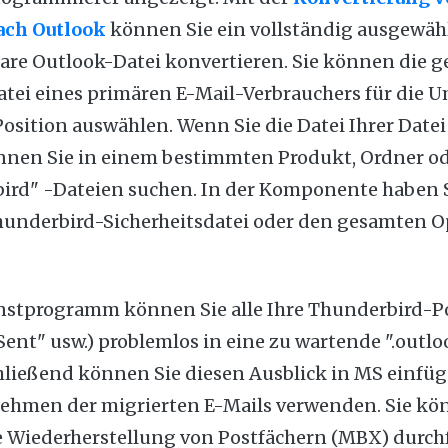
ach Outlook
können Sie ein vollständig ausgewähl
bare Outlook-Datei konvertieren. Sie können die 
tei eines primären E-Mail-Verbrauchers für die
 Position auswählen. Wenn Sie die Datei Ihrer Datei
nnen Sie in einem bestimmten Produkt, Ordner o
bird" -Dateien suchen. In der Komponente haben S
hunderbird-Sicherheitsdatei oder den gesamten O
nstprogramm können Sie alle Ihre Thunderbird-Pos
"Sent" usw.) problemlos in eine zu wartende ".outl
hließend können Sie diesen Ausblick in MS einfüg
ehmen der migrierten E-Mails verwenden. Sie kö
Wiederherstellung von Postfächern (MBX) durch