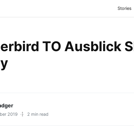
(
Stories
rbird TO Ausblick S
y
adger
ber 2019
·
2 min read