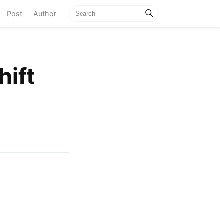
current)
Post
Author
hift