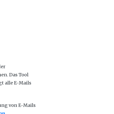
der
en. Das Tool
t alle E-Mails
ung von E-Mails
von