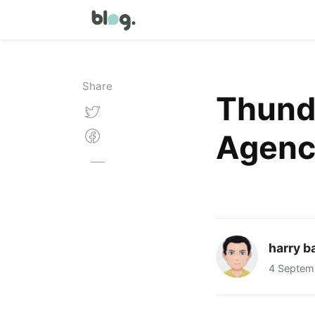
Share
Thunde
Agenc
harry b
4 Septem