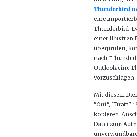
Thunderbird n
eine importier
Thunderbird-Da
einer illustren
überprüfen, kö
nach ".Thunder
Outlook eine T
vorzuschlagen.
Mit diesem Die
"Out", "Draft", 
kopieren. Ansc
Datei zum Aufn
unverwundbare 