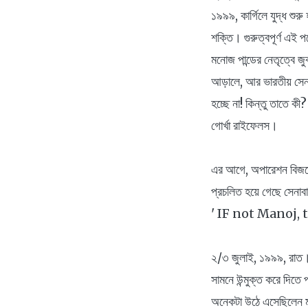
১৯৯৯, কার্গিলে যুদ্ধ শুর
শক্তি। গুরুত্বপূর্ণ এই 
মনোজ পান্ডের নেতৃত্বে জ
আড়ালে, আর ভারতীয় সেনাব
হচ্ছে না! কিন্তু তাতে 
গোর্খা রাইফেলস।
এর আগে, অপারেশন বিজয়ে ম
প্রচলিত হয়ে গেছে সেনাবা
' IF not Manoj, 
২/৩ জুলাই, ১৯৯৯, রাত। 
সামনে উন্মুক্ত করে দিত
অনেকটা উঠে এসেছিলেন ম