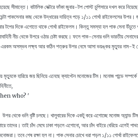
ু হয়েছে সীমান্তে। বাটালিক সেক্টরে ফাঁকা জুবার-টপ পোস্ট চুপিসারে দখল করে নিয়েছ
পয়েন্টা পাকসেনার কাছ থেকে উদ্ধারের দায়িত্ব পড়ে ১/১১ গোর্খা রাইফেলসের উপর। জ
ুবার টপের দিকে এগোতে থাকে গোর্খা রাইফেলস। কিন্তু সমস্যা হল পাক সেনা উঁচুতে 
াহিনী নীচ থেকে উপরে ওঠার চেষ্টা করছে। ফলে পাক-সেনার গুলি ভারতীয় সেনাদের খ
কী? এরকম অসম্ভব লক্ষ্য আর কঠিন শত্রুর উপর নেমে আসা ভয়ঙ্কর মৃত্যুর নাম-ই 
ৃত্যুকে হারিয়ে জয় ছিনিয়ে এনেছে ক্যাপ্টেন মনোজের টিম। মনোজ পান্ডে সম্পর্কে
হিনীতে,
then who? '
উপর থেকে গুলি বৃষ্টি চলছে। খালুবারের দিকে একটু করে এগোচ্ছে মনোজ অ্যান্ড ট
ে পারে তাদের। তাই চাঁদ মেঘে ঢাকা পড়লে এগোনো, আর চাঁদ বাইরে বেরিয়ে এলেই প
নোজরা। তবে শেষ রক্ষা হল না। পাক সেনার চোখে ধরা পড়ল ১/১১ গোর্খা রাইফে