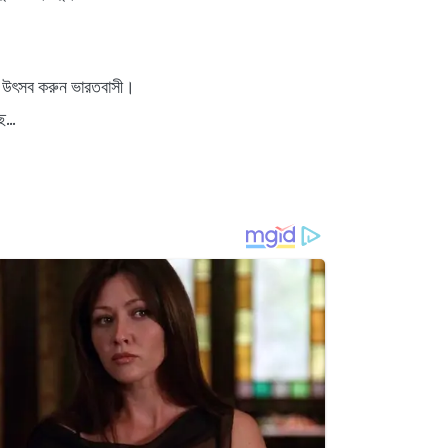
বস৷ উৎসব করুন ভারতবাসী।
...