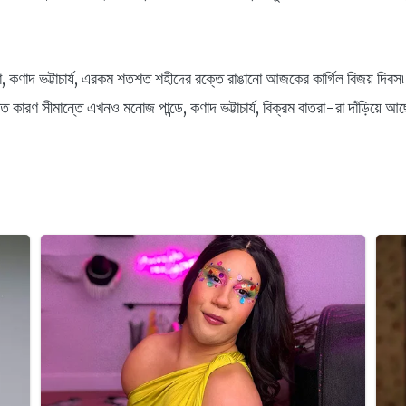
তরা, কণাদ ভট্টাচার্য, এরকম শতশত শহীদের রক্তে রাঙানো আজকের কার্গিল বিজয় দি
 কারণ সীমান্তে এখনও মনোজ পান্ডে, কণাদ ভট্টাচার্য, বিক্রম বাতরা-রা দাঁড়িয়ে আছে