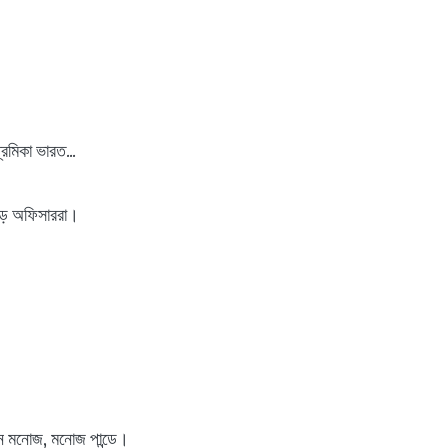
েমিকা ভারত...
 বড় অফিসাররা।
ন মনোজ, মনোজ পান্ডে।