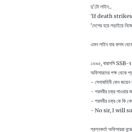
দু'টো লাইন...
'If death strikes
'দেশের হয়ে লড়াইয়ে নিজে
এমন লাইন যার কলম থেকে 
১৯৯৫, বারানসি SSB-র ই
অফিসারদের পক্ষ থেকে প্র
- সেনাবাহিনী কেন জয়েন
- পরমবীর চক্র পাওয়ার জ
- পরমবীর চক্র কে কি খ
- No sir, I will 
প্রশ্নকর্তা অফিসাররা 