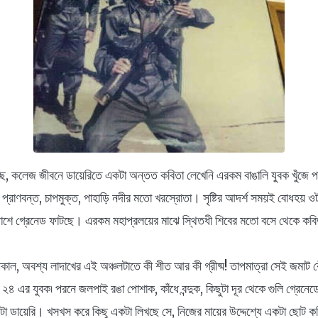
েছে, কলেজ জীবনে ডায়েরিতে একটা অন্তত কবিতা লেখেনি এরকম বাঙালি যুবক খুঁজে
্রাণবন্ত, চাপমুক্ত, পাহাড়ি নদীর মতো খরস্রোতা। সৃষ্টির আদর্শ সময়ই বোধহয় ও
াঁ-পাশে গ্রেনেড ফাটছে। এরকম মহাপ্রলয়ের মাঝে স্থিতধী শিবের মতো বসে থেকে কব
ীষ্মকাল, অবশ্য লাদাখের এই অঞ্চলটাতে কী শীত আর কী গ্রীষ্ম! তাপমাত্রা সেই জমা
 এর যুবক৷ পরনে জলপাই রঙা পোশাক, কাঁধে বন্দুক, কিছুটা দূর থেকে গুলি গ্রেনেডের
া ডায়েরি। খসখস করে কিছু একটা লিখছে সে, নিজের মায়ের উদ্দেশ্যে একটা ছোট 