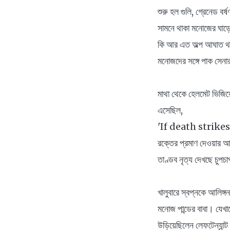
শুরু হল গুলি, গ্রেনেড ব
সামনে থাকা মনোজের ঘাড়ে 
কি আর এত অল্প আঘাত থা
মনোজদের সঙ্গে পাক সেনা
মাথা থেকে হেলমেট ভিজিয়
এসেছিল,
'If death strikes
রক্তের প্রমাণ দেওয়ার আগ
তাণ্ডব নৃত্য দেখছে চুপ
খালুবারে স্বপ্নকে আলিঙ্
মনোজ পান্ডের বাবা। যেখা
উড়িয়েছিলেন লেফটেন্যান্ট 