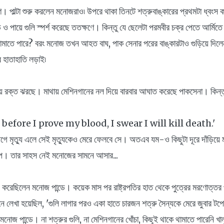
র্ষণ। পাল্টা শুরু করলেন মনোজরাও৷ উপরে থাকা তিনটে শত্রুবাঙ্কারের প্রথমটা ধ্বং
ও পায়ে গুলি স্পর্শ করেছে ততক্ষণে। কিন্তু যে ছেলেটা পরমবীর চক্র পেতে আর্মি
মাতে পারে? বরং মনোজ তখন আহত বাঘ, পাক সেনার পরের বাঙ্কারটাও গুড়িয়ে দিলে
র হাতাহাতি লড়াই৷
ে রক্ত ঝরছে। মাথায় মেশিনগানের নল দিয়ে বারবার আঘাত করেছে পাকসেনা। কিন্ত
 before I prove my blood, I swear I will kill death.'
ে মৃত্যু এলে সেই মৃত্যুকেও মেরে ফেলবে সে। অতএব যম-ও কিছুটা দূরে দাঁড়িয়ে ম
চাপ। তার সাহস নেই মনোজের সামনে আসার...
গন করেছিলেন মনোজ পান্ডে। কয়েক মাস পর রাষ্ট্রপতির হাত থেকে পুত্রের মরণোত্তর
নে লেখা হয়েছিল, 'গুলি লাগার পরও একা হাতে চারজন শত্রু সৈন্যকে মেরে জুবার ট
মনোজ পান্ডে। না শত্রুর গুলি, না মেশিনগানের খোঁচা, কিছুই থাকে থামাতে পারেনি খাল