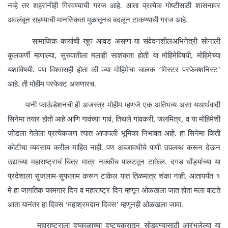
नव्हे तर शहरांनीही गिरवण्याची गरज आहे. आता प्रत्येक गोष्टीसाठी शासनावर
अवलंबून राहण्याची मानसिकता मुळातूनच बदलून टाकण्याची गरज आहे.
सामाजिक कार्याची खूप आवड असणा-या संवेदनशीलअभिनेत्री सोनाली
कुलकर्णी म्हणाल्या, सुरुवातीला मलाही साशंकता होती या मोहिमेविषयी, मोहिमेच्या
यशाविषयी. पण विश्वासही होता की ज्या मोहिमेचा चालक ‘मिस्टर परफेक्शनिस्ट’
आहे. ती मोहीम परफेक्ट असणारच.
पानी फाऊंडेशनची ही अजस्त्र मोहीम म्हणजे एक अतिभव्य असा यथार्थवादी
सिनेमा तयार होतो आहे आणि गावंच्या गावं, तिथले गांवकरी, जलमित्र, व या मोहिमेशी
जोडला गेलेला प्रत्येकजण त्यात आपापली भूमिका निभावत आहे. हा सिनेमा किती
कोटीचा व्यवसाय करील माहित नाही. पण अब्जावधीचे पाणी उपलब्ध करून देऊन
उद्याच्या महाराष्ट्राचं चित्र मात्र नक्कीच पालटवून टाकेल. दगड धोंड्यांच्या या
प्रदेशाला सुजलाम-सुफलाम करून टाकेल यात तिळमात्र शंका नाही. आतापर्यंत १
मे हा जागतिक कामगार दिन व महाराष्ट्र दिन म्हणून ओळखला जात होता मला वाटते
आता यानंतर हा दिवस ‘महाश्रमदान दिवस’ म्हणूनही ओळखला जावा.
महाराष्ट्राला दुष्काळाच्या दुष्टचक्रातून सोडवण्यासाठी आरंभलेल्या या