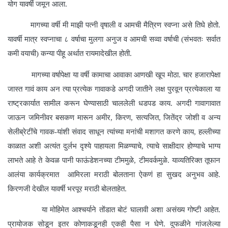
योग यावर्षी जमून आला.
मागच्या वर्षी मी माझी पत्नी वृषाली व आमची मैत्रिण स्वप्ना असे तिघे होतो.
यावर्षी मात्र स्वप्नाचा ८ वर्षाचा मुलगा अनुज व आमची सव्वा वर्षाची (संभवतः सर्वात
कमी वयाची) कन्या पीहू अर्थात रायमादेखील होती.
मागच्या वर्षापेक्षा या वर्षी कामाचा आवाका आणखी खूप मोठा. चार हजारापेक्षा
जास्त गावं काय अन त्या प्रत्येक गावाकडे अगदी जातीने लक्ष पुरवून प्रत्येकाला या
राष्ट्रकार्यात सामील करून घेण्यासाठी चाललेली धडपड काय. अगदी गावागावात
जाऊन जमिनीवर बसकण मारून अमीर, किरण, सत्यजित, जितेंद्र जोशी व अन्य
सेलीब्रेटींचे गावक-यांशी संवाद साधून त्यांच्या मनांची मशागत करणे काय, हल्लीच्या
काळात अशी अत्यंत दुर्लभ दृश्ये पाहायला मिळण्याचे, त्याचे साक्षीदार होण्याचे भाग्य
लाभते आहे ते केवळ पानी फाऊंडेशनच्या टीममुळे, टीमवर्कमुळे. याव्यतिरिक्त तूफान
आलंया कार्यक्रमात आमिरला मराठी बोलताना ऐकणं हा सुखद अनुभव आहे.
किरणजी देखील यावर्षी भरपूर मराठी बोलताहेत.
या मोहिमेत आश्चर्याने तोंडात बोटं घालावी अशा असंख्य गोष्टी आहेत.
प्रायोजक सोडून इतर कोणाकडूनही एकही पैसा न घेणे. दुफळीने गांजलेल्या