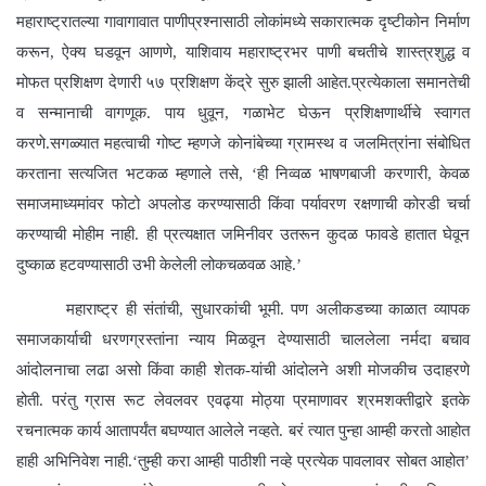
महाराष्ट्रातल्या गावागावात पाणीप्रश्नासाठी लोकांमध्ये सकारात्मक दृष्टीकोन निर्माण
करून, ऐक्य घडवून आणणे, याशिवाय महाराष्ट्रभर पाणी बचतीचे शास्त्रशुद्ध व
मोफत प्रशिक्षण देणारी ५७ प्रशिक्षण केंद्रे सुरु झाली आहेत.प्रत्येकाला समानतेची
व सन्मानाची वागणूक. पाय धुवून, गळाभेट घेऊन प्रशिक्षणार्थीचे स्वागत
करणे.सगळ्यात महत्वाची गोष्ट म्हणजे कोनांबेच्या ग्रामस्थ व जलमित्रांना संबोधित
करताना सत्यजित भटकळ म्हणाले तसे, ‘ही निव्वळ भाषणबाजी करणारी, केवळ
समाजमाध्यमांवर फोटो अपलोड करण्यासाठी किंवा पर्यावरण रक्षणाची कोरडी चर्चा
करण्याची मोहीम नाही. ही प्रत्यक्षात जमिनीवर उतरून कुदळ फावडे हातात घेवून
दुष्काळ हटवण्यासाठी उभी केलेली लोकचळवळ आहे.’
महाराष्ट्र ही संतांची, सुधारकांची भूमी. पण अलीकडच्या काळात व्यापक
समाजकार्याची धरणग्रस्तांना न्याय मिळवून देण्यासाठी चाललेला नर्मदा बचाव
आंदोलनाचा लढा असो किंवा काही शेतक-यांची आंदोलने अशी मोजकीच उदाहरणे
होती. परंतु ग्रास रूट लेवलवर एवढ्या मोठ्या प्रमाणावर श्रमशक्तीद्वारे इतके
रचनात्मक कार्य आतापर्यंत बघण्यात आलेले नव्हते. बरं त्यात पुन्हा आम्ही करतो आहोत
हाही अभिनिवेश नाही.‘तुम्ही करा आम्ही पाठीशी नव्हे प्रत्येक पावलावर सोबत आहोत’