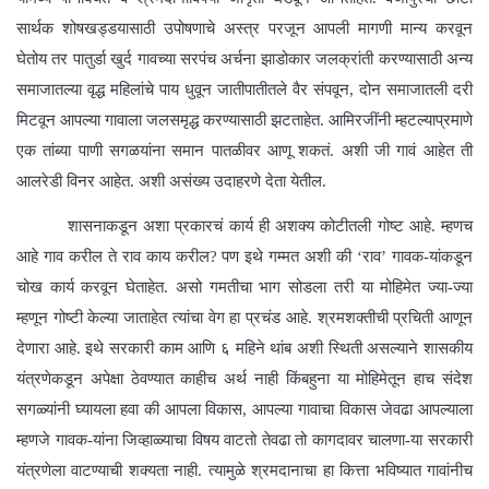
सार्थक शोषखड्डयासाठी उपोषणाचे अस्त्र परजून आपली मागणी मान्य करवून
घेतोय तर पातुर्डा खुर्द गावच्या सरपंच अर्चना झाडोकार जलक्रांती करण्यासाठी अन्य
समाजातल्या वृद्ध महिलांचे पाय धुवून जातीपातीतले वैर संपवून, दोन समाजातली दरी
मिटवून आपल्या गावाला जलसमृद्ध करण्यासाठी झटताहेत. आमिरजींनी म्हटल्याप्रमाणे
एक तांब्या पाणी सगळयांना समान पातळीवर आणू शकतं. अशी जी गावं आहेत ती
आलरेडी विनर आहेत. अशी असंख्य उदाहरणे देता येतील.
शासनाकडून अशा प्रकारचं कार्य ही अशक्य कोटीतली गोष्ट आहे. म्हणच
आहे गाव करील ते राव काय करील? पण इथे गम्मत अशी की ‘राव’ गावक-यांकडून
चोख कार्य करवून घेताहेत. असो गमतीचा भाग सोडला तरी या मोहिमेत ज्या-ज्या
म्हणून गोष्टी केल्या जाताहेत त्यांचा वेग हा प्रचंड आहे. श्रमशक्तीची प्रचिती आणून
देणारा आहे. इथे सरकारी काम आणि ६ महिने थांब अशी स्थिती असल्याने शासकीय
यंत्रणेकडून अपेक्षा ठेवण्यात काहीच अर्थ नाही किंबहुना या मोहिमेतून हाच संदेश
सगळ्यांनी घ्यायला हवा की आपला विकास, आपल्या गावाचा विकास जेवढा आपल्याला
म्हणजे गावक-यांना जिव्हाळ्याचा विषय वाटतो तेवढा तो कागदावर चालणा-या सरकारी
यंत्रणेला वाटण्याची शक्यता नाही. त्यामुळे श्रमदानाचा हा कित्ता भविष्यात गावांनीच