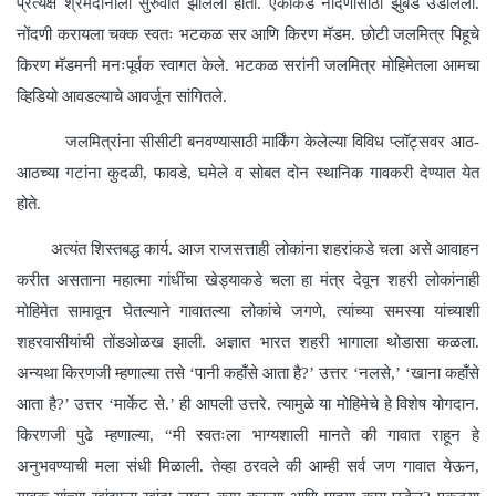
प्रत्यक्ष श्रमदानाला सुरुवात झालेली होती. एकीकडे नोंदणीसाठी झुंबड उडालेली.
नोंदणी करायला चक्क स्वतः भटकळ सर आणि किरण मॅडम. छोटी जलमित्र पिहूचे
किरण मॅडमनी मनःपूर्वक स्वागत केले. भटकळ सरांनी जलमित्र मोहिमेतला आमचा
व्हिडियो आवडल्याचे आवर्जून सांगितले.
जलमित्रांना सीसीटी बनवण्यासाठी मार्किंग केलेल्या विविध प्लॉट्सवर आठ-
आठच्या गटांना कुदळी, फावडे
घमेले व सोबत दोन स्थानिक गावकरी देण्यात येत
,
होते.
अत्यंत शिस्तबद्ध कार्य. आज राजसत्ताही लोकांना शहरांकडे चला असे आवाहन
करीत असताना महात्मा गांधींचा खेड्याकडे चला हा मंत्र देवून शहरी लोकांनाही
मोहिमेत सामावून घेतल्याने
गावातल्या लोकांचे जगणे, त्यांच्या समस्या यांच्याशी
शहरवासीयांची तोंडओळख झाली. अज्ञात भारत शहरी भागाला थोडासा कळला.
अन्यथा किरणजी म्हणाल्या तसे ‘पानी कहाँसे आता है?’ उत्तर ‘नलसे,’ ‘खाना कहाँसे
आता है?’ उत्तर ‘मार्केट से.’ ही आपली उत्तरे. त्यामुळे या मोहिमेचे हे विशेष योगदान.
किरणजी पुढे म्हणाल्या,
“
मी स्वतःला भाग्यशाली मानते की गावात राहून हे
अनुभवण्याची मला संधी मिळाली. तेव्हा ठरवले की आम्ही सर्व जण गावात येऊन,