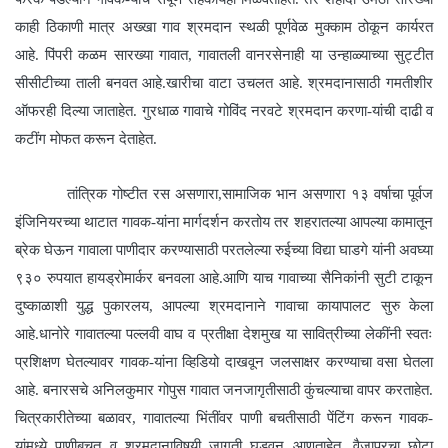
काही ठिकाणी मात्र अख्खा गाव श्रमदान स्थळी पूर्णवेळ मुक्काम ठोकून कार्यरत
आहे. पिंपरी कळम सारख्या गावात, गावातली वानरसेनाही या उन्हाळ्याच्या सुट्टीत
सीसीटीच्या ताली बनवत आहे.खारीचा वाटा उचलत आहे. श्रमदानासाठी गमतीशीर
ऑफरही दिल्या जाताहेत. गुरधाळ गावाचे गोविंद नरवटे श्रमदान करणा-यांची दाढी व
कटींग मोफत करून देताहेत.
तांत्रिक गोष्टीत रस असणारा,सामाजिक भान असणारा १३ वर्षाचा पूर्वज
इंजिनियरच्या थाटात गावक-यांना मार्गदर्शन करतोय तर शहरातल्या आपल्या कामातून
ब्रेक घेऊन गावाला पाणीदार करण्यासाठी परतलेल्या रुईच्या विद्या घाडगे यांनी अवघ्या
९३० रुपयात हायड्रोमार्कर बनवला आहे.आणि याच गावाच्या सैनिकांनी सुटी टाकून
दुष्काळाशी युद्ध पुकारलय, आपल्या श्रमदानाने गावाचा कायापालट सुरु केला
आहे.धानोरे गावातल्या पल्लवी वाघ व प्रतीक्षा देशमुख या सावित्रीच्या लेकींनी स्वतः
प्रशिक्षण घेतल्यावर गावक-यांना व्हिडियो दाखवून जलसाक्षर करण्याचा वसा घेतला
आहे. बनारसचे अनिलकुमार गोपुस गावात जनजागृतीसाठी कुंचल्याचा वापर करताहेत.
चित्रकारीतेच्या बळावर, गावातल्या भिंतींवर पाणी बचतीसाठी पेंटिंग करून गावक-
यांमध्ये पाणीबचत व श्रमदानाविषयी जागृती घडवून आणताहेत. वैजापुरचा छोटा