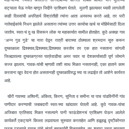
वाट्याला येऊ नयेत म्हणून जिद्दीने प्रशिक्षण घेतले. मुलगी झाल्यावर घ्यावी लागलेली
काही दिवसांची अपरिहार्य विश्रांतीही त्यांना आता अस्वस्थ करते आहे, तर घरी
नातेवाईकांचे निधन झालेले असताना त्यांच्या उत्तर कार्याचा खर्च या मोहिमेसाठी दिला
जातोय. स्वतःचं दुःख विसरून लोक या महाकार्यात सामील होताहेत. कुठे अक्खा गाव
‘अन्न गुड गुडे’ चा नारा देवून रात्री बाराच्या ठोक्याला श्रमदान सुरु करून
दुष्काळाला ढिश्क्याव,ढिश्क्याव,ढिश्क्याव करतोय तर एक हात नसताना सांगली
जिल्ह्यातल्या दुष्काळग्रस्त पात्रेवाडीचा अमर पवार या देशकार्यासाठी पूर्ण जोमाने
सज्ज झालाय. गावक-यांची म्हणावी तशी साथ मिळत नसतानाही, एका हाताने काम
करताना खूप वेदना होत असतानाही दुष्काळाविरुद्ध च्या या लढाईत तो आशेने कार्यरत
आहे.
खैरी गावच्या अश्विनी, अंकिता, किरण, सुनिता व समीना या पाच पांडविनींनी गांव
पाणीदार करण्याची जबाबदारी स्वतःच्या खांद्यावर घेतली आहे. कुठे गावक-यांचा
अजिबात प्रतिसाद मिळत नसल्याने पानी फाऊंडेशनचं प्रशिक्षण घेऊन आलेले
कार्यकर्ते एकट्याने किल्ला लढवायला सुरुवात करताहेत आणि हळूहळू दृष्टीकोनात
फरक पडल्याने गावक-यांचे संपूर्ण सहकार्यही मिळवताहेत. तर शहादा उमठा सारख्या