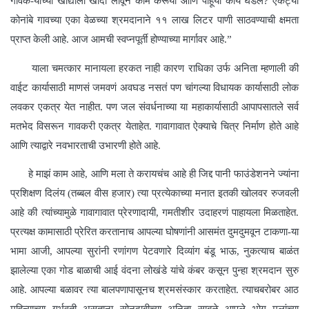
गावक-यांच्या खांद्याला खांदा लावून काम करूया आणि पाहूया काय घडेल? एकट्या
कोनांबे गावच्या एका वेळच्या श्रमदानाने ११ लाख लिटर पाणी साठवण्याची क्षमता
प्राप्त केली आहे. आज आमची स्वप्नपूर्ती होण्याच्या मार्गावर आहे.
”
याला चमत्कार मानायला हरकत नाही कारण राधिका उर्फ अनिता म्हणाली की
वाईट कार्यासाठी माणसं जमवणं अवघड नसतं पण चांगल्या विधायक कार्यासाठी लोक
लवकर एकत्र येत नाहीत. पण जल संवर्धनाच्या या महाकार्यासाठी आपापसातले सर्व
मतभेद विसरून गावकरी एकत्र येताहेत. गावागावात ऐक्याचे चित्र निर्माण होते आहे
आणि त्याद्वारे नवभारताची उभारणी होते आहे.
हे माझं काम आहे, आणि मला ते करायचंच आहे ही जिद्द पानी फाउंडेशनने ज्यांना
प्रशिक्षण दिलंय (तब्बल वीस हजार) त्या प्रत्येकाच्या मनात इतकी खोलवर रुजवली
आहे की त्यांच्यामुळे गावागावात प्रेरणादायी, गमतीशीर उदाहरणं पाहायला मिळताहेत.
प्रत्यक्ष कामासाठी प्रेरित करतानाच आपल्या घोषणांनी आसमंत दुमदुमवून टाकणा-या
भामा आजी, आपल्या सुरांनी रणांगण पेटवणारे दिव्यांग बंडू भाऊ, नुकत्याच बाळंत
झालेल्या एका गोड बाळाची आई वंदना लोखंडे यांचे कंबर कसून पुन्हा श्रमदान सुरु
आहे. आपल्या बळावर त्या बालपणापासूनच श्रमसंस्कार करताहेत. त्याचबरोबर आठ
महिन्याच्या गर्भवती असताना सोनदाबीच्या अनिता साबळे आपले भोग मुलांच्या