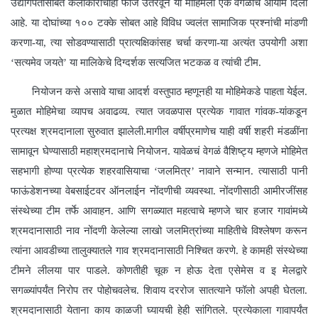
उद्योगपतींसोबत कलाकारांचीही फौज उतरवून या मोहिमेला एक वेगळाच आयाम दिला
आहे. या दोघांच्या १०० टक्के सोबत आहे विविध ज्वलंत सामाजिक प्रश्नांची मांडणी
करणा-या, त्या सोडवण्यासाठी प्रात्यक्षिकांसह चर्चा करणा-या अत्यंत उपयोगी अशा
‘सत्यमेव जयते’ या मालिकेचे दिग्दर्शक सत्यजित भटकळ व त्यांची टीम.
नियोजन कसे असावे याचा आदर्श वस्तुपाठ म्हणूनही या मोहिमेकडे पाहता येईल.
मुळात मोहिमेचा व्यापच अवाढव्य. त्यात जवळपास प्रत्येक गावात गांवक-यांकडून
प्रत्यक्ष श्रमदानाला सुरुवात झालेली.मागील वर्षीप्रमाणेच याही वर्षी शहरी मंडळींना
सामावून घेण्यासाठी महाश्रमदानाचे नियोजन. यावेळचं वेगळं वैशिष्ट्य म्हणजे मोहिमेत
सहभागी होण्या प्रत्येक शहरवासियाचा ‘जलमित्र’ नावाने सन्मान. त्यासाठी पानी
फाऊंडेशनच्या वेबसाईटवर ऑनलाईन नोंदणीची व्यवस्था. नोंदणीसाठी आमीरजींसह
संस्थेच्या टीम तर्फे आवाहन. आणि सगळ्यात महत्वाचे म्हणजे चार हजार गावांमध्ये
श्रमदानासाठी नाव नोंदणी केलेल्या लाखो जलमित्रांच्या माहितीचे विश्लेषण करून
त्यांना आवडीच्या तालुक्यातले गाव श्रमदानासाठी निश्चित करणे. हे कामही संस्थेच्या
टीमने लीलया पार पाडले. कोणतीही चूक न होऊ देता एसेमेस व इ मेलद्वारे
सगळ्यांपर्यंत निरोप तर पोहोचवलेच. शिवाय दररोज सातत्याने फॉलो अपही घेतला.
श्रमदानासाठी येताना काय काळजी घ्यायची हेही सांगितले. प्रत्येकाला गावापर्यंत