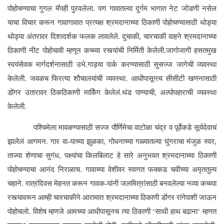
पोहोचण्याचा गुगल मॅपही पुरवलेला. पण गावातल्या दुर्गम भागात नेट जोडणी नसेल
याचा विचार करून गावागावात प्रत्यक्ष श्रमदानाच्या ठिकाणी पोहोचण्यासाठी थोड्या
थोड्या अंतरावर दिशादर्शक फलक लावलेले. दुचाकी, चारचाकी वाहने श्रमदानाच्या
ठिकाणी नीट पोहोचावी म्हणून कच्च्या रस्त्यांची निर्मिती केलेली.जागोजागी हसतमुख
स्वयंसेवक मार्गदर्शनासाठी उभे.गाड्या पार्क करण्यासाठी सुसज्ज जागेची व्यवस्था
केलेली. जवळच फिरत्या शौचालयांची व्यवस्था. आधीपासूनच सीसीटी खणनासाठी
डोंगर उतारावर ठिकठिकाणी मार्किंग केलेलं.थंड पाण्याची, अल्पोपहाराची व्यवस्था
केलेली.
पश्चिमेला मावळण्यासाठी सज्ज पौर्णिमेचा वाटोळा चंद्र व पूर्वेकडे सूर्यदेवाचं
झालेलं आगमन. गार वा-याच्या झुळका, गोधनाच्या गळ्यातल्या घुंगराचा मंजुळ स्वर,
ताज्या शेणाचा सुगंध, पक्ष्यांचा किलबिलाट हे सारे अनुभवत श्रमदानाच्या ठिकाणी
पोहोचण्याचा आनंद निराळाच. गावाच्या वेशीवर स्वागत फक्कड चवीच्या अमृततुल्य
चहाने. रात्रंदिवस मेहनत करून गावक-यांनी जलमित्रांसाठी बनवलेल्या नव्या कच्च्या
रस्त्यावरून आम्ही चारचाकीने आरामात श्रमदानाच्या ठिकाणी डोंगर रांगेपाशी जाऊन
पोहोचलो. विशेष म्हणजे आमच्या आधीपासूनच त्या ठिकाणी ‘साथी हाथ बढाना’ म्हणत