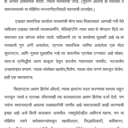
हा अत्यंत आश्वासक संदेश. त्याला माध्यमाची जोड. (तुफान आलंया ही मालिका व
सामाजमाध्यमे या मोहिमेत जनभागीदारीसाठी महत्त्वाची ठरताहेत.)
एखाद्या सामाजिक कार्याला माध्यमांची योग्य साथ मिळाल्यावर आणखी गती येते
याशिवाय एखाद्या यशस्वी माध्यमकर्मीने, सेलिब्रेटीने त्यात स्वतःचे योगदान दिले तर
समाजात एक चांगला संदेश जातो. याठिकाणी तर या कार्याच्या मुळाशी आहे ख-या
नायकाचे गुण अंगी असलेला, प्रगल्भ सामाजिक जाणिव असलेला एक मोठा
सुपरस्टार, आणि नुसता मुळाशीच नव्हे तर सपत्नीक प्रत्येक टप्प्यावर आहे सोबत.
स्वतःचं प्रसिद्धीचं वलय बाजूला ठेवून करतोय गावागावात पायपीट. भटकतोय
उन्हातान्हात वणवण. गावक-यांसोबत खातोय,पितोय. गावक-यांच जगणं समजून घेतोय.
हाही एक चमत्कारच.
चित्रपटात आपण हिरोचं औदार्य, त्याचा इतरांना मदत करण्याचा स्वभाव पाहून
भारावून जातो व प्रत्यक्ष जीवनातही त्या कलाकाराला आपण हिरोचा दर्जा देतो. पण
ज्यांना समाजाप्रती आपल्या जबाबदारीची जाणीव आहे समाजासाठी काही करण्याची
इच्छा आहे असे किती कलाकार असतील. त्यामुळेदेखील आमिरचं महत्त्व. पण या
मोहिमेत त्याने सर्वसामान्यांपासून तहसीलदार, जिल्हाधिकारी, कमिशनर,