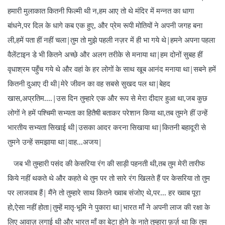
हमारी मुलाकात कितनी फिल्मी थी न,हम आए तो थे मंदिर में मन्नत का धागा
बांधने,पर दिल के धागे कब एक हुए, और प्रेम रूपी मोतियों ने अपनी जगह बना
ली,हमें पता हीं नहीं चला|तुम तो मुझे पहली नज़र में ही भा गये थे|हमने अपना पहला
वैलेंटाइन डे भी कितने अच्छे और अलग तरीके से मनाया था|हम दोनों सुबह हीं
वृधाश्रम पहुँच गये थे और वहां के हर लोगों के साथ खूब आनंद मनाया था|सबने हमें
कितनी दुआए दी थी|मेरे जीवन का वह सबसे सुखद पल था|बेहद
खास,अप्रतिम....|उस दिन तुम्हारे एक और रूप से मेरा दीदार हुआ था,जब कुछ
लोगों ने हमें पश्चिमी सभ्यता का हितैषी बताकर परेशान किया था,तब तुमने हीं उन्हें
भारतीय सभ्यता सिखाई थी|उसका आदर करना सिखाया था|कितनी बहादूरी से
तुमने उन्हें समझाया था|वाह...अजय|
जब भी तुम्हारी पसंद की केसरिया रंग की साड़ी पहनती थी,तब तुम मेरी तारीफ
किये नहीं थकते थे और कहते थे तुम पर तो सारे रंग खिलते हैं पर केसरिया तो तुम
पर लाजवाब हैं|
मैंने तो तुम्हारे साथ कितने ख्वाब संजोए थे,पर... हर ख्वाब पूरा
हो,ऐसा नहीं होता|तुम्हें मातृ-भूमि ने पुकारा था|भारत माँ ने अपनी लाज की रक्षा के
लिए आवाज़ लगाई थी और भारत माँ का बेटा होने के नाते तुम्हारा फ़र्ज़ था कि तुम