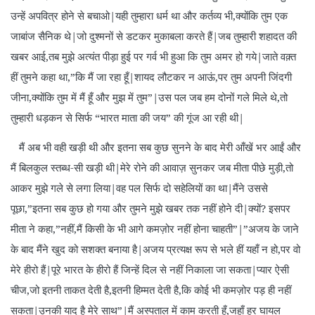
उन्हें अपवित्र होने से बचाओ|यही तुम्हारा धर्म था और कर्तव्य भी,क्योंकि तुम एक
जाबांज सैनिक थे|जो दुश्मनों से डटकर मुकाबला करते हैं|जब तुम्हारी शहादत की
खबर आई,तब मुझे अत्यंत पीड़ा हुई पर गर्व भी हुआ कि तुम अमर हो गये|जाते वक़्त
हीं तुमने कहा था,”कि मैं जा रहा हूँ|शायद लौटकर न आऊं,पर तुम अपनी जिंदगी
जीना,क्योंकि तुम में मैं हूँ और मुझ में तुम”|उस पल जब हम दोनों गले मिले थे,तो
तुम्हारी धड़कन से सिर्फ “भारत माता की जय” की गूंज आ रही थी|
मैं अब भी वही खड़ी थी और इतना सब कुछ सुनने के बाद मेरी आँखें भर आईं और
मैं बिलकुल स्तब्ध-सी खड़ी थी|मेरे रोने की आवाज़ सुनकर जब मीता पीछे मुड़ी,तो
आकर मुझे गले से लगा लिया|वह पल सिर्फ दो सहेलियों का था|मैंने उससे
पूछा,”इतना सब कुछ हो गया और तुमने मुझे खबर तक नहीं होने दी|क्यों? इसपर
मीता ने कहा,”नहीं,मैं किसी के भी आगे कमज़ोर नहीं होना चाहती”|”अजय के जाने
के बाद मैंने खुद को सशक्त बनाया है|अजय प्रत्यक्ष रूप से भले हीं यहाँ न हो,पर वो
मेरे हीरो हैं|पूरे भारत के हीरो हैं जिन्हें दिल से नहीं निकाला जा सकता|प्यार ऐसी
चीज,जो इतनी ताकत देती है,इतनी हिम्मत देती है,कि कोई भी कमज़ोर पड़ ही नहीं
सकता|उनकी याद है मेरे साथ”|मैं अस्पताल में काम करती हूँ,जहाँ हर घायल