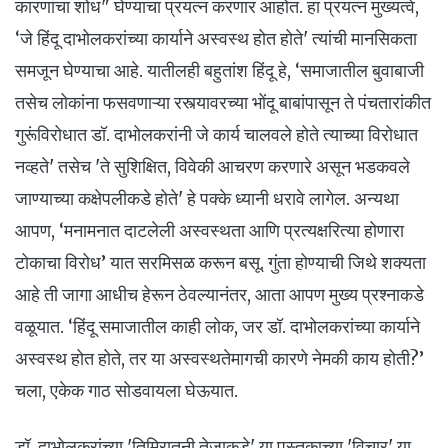
कारणांचा शोध" घेण्याचा प्रयत्न करणार आहोत. हा प्रयत्न मुख्यत्वे,
‘जे हिंदू दाभोलकरांच्या कार्याने अस्वस्थ होत होते' त्यांची मानसिकता
समजून घेण्याचा आहे‌. यातीलही बहुतांश हिंदू हे, ‘समाजातील बुवाबाजी
तसेच लोकांना फसवणाऱ्या रस्त्यावरच्या भोंदू बाबांपासून ते पंचतारांकीत
गुरूंविरोधात डॉ. दाभोलकरांनी जे कार्य चालवले होते त्याच्या विरोधात
नव्हते' तसेच 'ते सुशिक्षित, विवेकी आचरण करणारे असून भडकवले
जाण्याच्या कक्षेपलीकडे होते' हे पक्के ध्यानी धरावे लागेल. अन्यथा
आपण, ‘मनामनात दाटलेली अस्वस्थता आणि प्रत्यक्षरित्या होणारा
टोकाचा विरोध’ यात सरमिसळ करून बसू. गुंता होण्याची जिथे शक्यता
आहे ती जागा आधीच हेरून ठेवल्यानंतर, आता आपण मुख्य प्रश्नाकडे
वळूयात. ‘हिंदू समाजातील काही लोक, जर डॉ. दाभोलकरांच्या कार्याने
अस्वस्थ होत होते, तर या अस्वस्थतेमागची कारणे नेमकी काय होती?’
चला, एकेक गाठ सोडवायला घेऊयात.
डॉ. दाभोलकरांच्या 'तिमिरातुनी तेजाकडे' या पुस्तकाच्या 'विचार' या