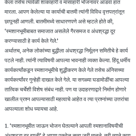
केला तसेच त्यावेळी शाकाहारी व मांसाहारी भोजनावर आडवा हात
मारला. आपण केलेल्या या कार्याची बातमी त्यांनी विविध वृत्तपत्रांतून
छापूनही आणली. बातमीमध्ये साधारणपणे असे म्हटले होते की,
‘स्मशानभूमीबाबत समाजात असलेले गैरसमज व अंधश्रद्धा दूर
करण्यासाठी हे कार्य केले गेले.’
अर्थातच, अनेक लोकांच्या बुद्धीला अंधश्रद्धा निर्मूलन समितीचे हे कार्य
पटले नाही. त्यांनी त्याविषयी आपल्या भावनाही व्यक्त केल्या. हिंदू धर्मीय
कार्यकर्त्यांकडून स्मशानभूमीचे शुद्धीकरण केले गेले तसेच अंनिसच्या
कार्यकर्त्यांवर गुन्हेही दाखल केले गेले. या सगळ्या घडामोडींचा आपल्या
तात्विक चर्चेशी विशेष संबंध नाही. पण या उदाहरणाद्वारे निर्माण होणारे
खालील प्रश्न आपल्यासाठी महत्वाचे आहेत व त्या प्रश्नांच्या उत्तरांचा
आपल्याला शोध घ्यायचा आहे.
1. ‘स्मशानभूमीत जाऊन भोजन घेतल्याने आपली स्मशानाविषयीची
अंधश्रद्धा दूर झाली’ हे आपण एकवेळ सत्य जरी मानले, तरी त्याने काय