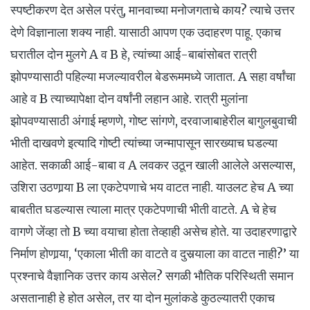
स्पष्टीकरण देत असेल परंतु, मानवाच्या मनोजगताचे काय? त्याचे उत्तर
देणे विज्ञानाला शक्य नाही. यासाठी आपण एक उदाहरण पाहू. एकाच
घरातील दोन मुलगे A व B हे, त्यांच्या आई-बाबांसोबत रात्री
झोपण्यासाठी पहिल्या मजल्यावरील बेडरूममध्ये जातात. A सहा वर्षांचा
आहे व B त्याच्यापेक्षा दोन वर्षांनी लहान आहे. रात्री मुलांना
झोपवण्यासाठी अंगाई म्हणणे, गोष्ट सांगणे, दरवाजाबाहेरील बागुलबुवाची
भीती दाखवणे इत्यादि गोष्टी त्यांच्या जन्मापासून सारख्याच घडल्या
आहेत. सकाळी आई-बाबा व A लवकर उठून खाली आलेले असल्यास,
उशिरा उठणार्‍या B ला एकटेपणाचे भय वाटत नाही. याउलट हेच A च्या
बाबतीत घडल्यास त्याला मात्र एकटेपणाची भीती वाटते. A चे हेच
वागणे जेंव्हा तो B च्या वयाचा होता तेव्हाही असेच होते. या उदाहरणाद्वारे
निर्माण होणार्‍या, ‘एकाला भीती का वाटते व दुसर्‍याला का वाटत नाही?’ या
प्रश्नाचे वैज्ञानिक उत्तर काय असेल? सगळी भौतिक परिस्थिती समान
असतानाही हे होत असेल, तर या दोन मुलांकडे कुठल्यातरी एकाच