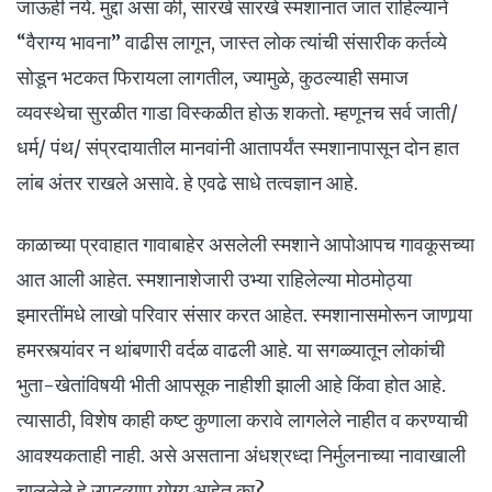
जाऊही नये. मुद्दा असा की, सारखे सारखे स्मशानात जात राहिल्याने
“वैराग्य भावना” वाढीस लागून, जास्त लोक त्यांची संसारीक कर्तव्ये
सोडून भटकत फिरायला लागतील, ज्यामुळे, कुठल्याही समाज
व्यवस्थेचा सुरळीत गाडा विस्कळीत होऊ शकतो. म्हणूनच सर्व जाती/
धर्म/ पंथ/ संप्रदायातील मानवांनी आतापर्यंत स्मशानापासून दोन हात
लांब अंतर राखले असावे. हे एवढे साधे तत्वज्ञान आहे.
काळाच्या प्रवाहात गावाबाहेर असलेली स्मशाने आपोआपच गावकूसच्या
आत आली आहेत. स्मशानाशेजारी उभ्या राहिलेल्या मोठमोठ्या
इमारतींमधे लाखो परिवार संसार करत आहेत. स्मशानासमोरून जाणार्‍या
हमरस्त्यांवर न थांबणारी वर्दळ वाढली आहे. या सगळ्यातून लोकांची
भुता-खेतांविषयी भीती आपसूक नाहीशी झाली आहे किंवा होत आहे.
त्यासाठी, विशेष काही कष्ट कुणाला करावे लागलेले नाहीत व करण्याची
आवश्यकताही नाही. असे असताना अंधश्रध्दा निर्मुलनाच्या नावाखाली
चाललेले हे उपद्व्याप योग्य आहेत का?