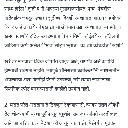
साध्य होईल? तुम्ही व मी आपल्या मुलाबाळांसोबत, पाच-पंचवीस
नातेवाईक जमवून एखाद्या सुटीच्या दिवशी स्मशानात जाऊन सहभोजन
घेणार आहोत का? की एखाद्याच्या डोक्यात उद्या स्मशानात चमचमीत व
खमंग पदार्थांचे हॉटेल उघडण्याचा विचार निर्माण होईल? त्या हॉटेलची
जाहिरात कशी असेल? ‘भीती सोडून भूताची, चव घ्या कोंबडीची’ अशी?
खरे तर मानवाचा विवेक जोपर्यंत जागृत आहे, तोपर्यंत असे काहीही
होण्याची शक्यता नाहीये. त्यामुळे अंनिसच्या कार्यकर्त्यांनी स्मशनातील
भोजनाच्या अशा कितीही पंगती उठवल्या, तरी त्याचा स्मशानाला
पिकनिक स्पॉट बनवण्यासाठी काहीही उपयोग नाही.
2. घरात प्रेत असताना ते टिकवून ठेवण्यासाठी, त्यावर सतत औषधी
तेल चोळण्याची प्रथा पूर्वीपासून बहुतांश समाज/धर्मांमधे अस्तीत्वात
आहे. आज शितकरण पेट्या घरी आणून नातेवाईक येईपर्यन्त मृतदेह