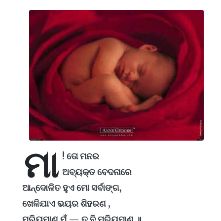
ମା
! ତୋ ମନର
ଅବ୍ୟକ୍ତ ବେଦନାରେ
ଆନ୍ଦୋଳିତ ହୁଏ ମୋ ସର୍ବାଙ୍ଗ,
ଖେଳିଯାଏ ଭୟର ଶିହରଣ ,
ମ୍ରିୟମାଣ ମୁଁ — ତୁ ବି ମ୍ରିୟମାଣ ॥