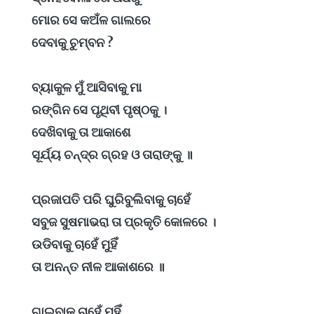
ମୋର ସେ କଅଁଳ ଗାଲରେ
ଦେବାକୁ ଚୁମ୍ବନ ?
ବ୍ୟାକୁଳ ମୁଁ ଆସିବାକୁ ମା
ରଙ୍ଗିନ ସେ ପୃଥିବୀ ପୃଷ୍ଠକୁ ।
ଦେଖିବାକୁ ତା ଆକାଶେ
ସୂର୍ଯ୍ୟ ଚନ୍ଦ୍ର ଗ୍ରହ ଓ ତାରାଙ୍କୁ ॥
ପ୍ରଜାପତି ପରି ଘୁରିବୁଲିବାକୁ ଚାହେଁ
ସବୁଜ ସୁଷମାଭରା ତା ପ୍ରକୃତି କୋଳରେ ।
ଉଡିବାକୁ ଚାହେଁ ମୁହିଁ
ତା ଅନନ୍ତ ନୀଳ ଆକାଶରେ ॥
ଗାଇବାକୁ ଚାହେଁ ମୁହିଁ