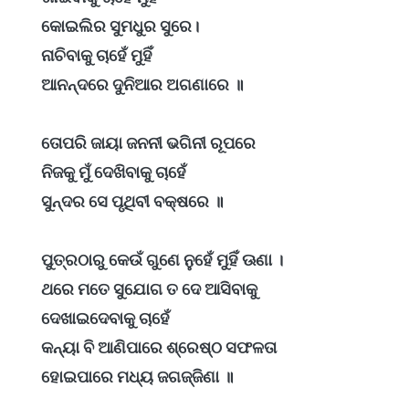
କୋଇଲିର ସୁମଧୁର ସୁରେ।
ନାଚିବାକୁ ଚାହେଁ ମୁହିଁ
ଆନନ୍ଦରେ ଦୁନିଆର ଅଗଣାରେ ॥
ତୋପରି ଜାୟା ଜନନୀ ଭଗିନୀ ରୂପରେ
ନିଜକୁ ମୁଁ ଦେଖିବାକୁ ଚାହେଁ
ସୁନ୍ଦର ସେ ପୃଥିବୀ ବକ୍ଷରେ ॥
ପୁତ୍ରଠାରୁ କେଉଁ ଗୁଣେ ନୁହେଁ ମୁହିଁ ଊଣା ।
ଥରେ ମତେ ସୁଯୋଗ ତ ଦେ ଆସିବାକୁ
ଦେଖାଇଦେବାକୁ ଚାହେଁ
କନ୍ୟା ବି ଆଣିପାରେ ଶ୍ରେଷ୍ଠ ସଫଳତା
ହୋଇପାରେ ମଧ୍ୟ ଜଗଜ୍ଜିଣା ॥