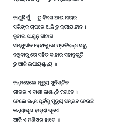
ଜାଣୁଛି ମୁଁ— ତୁ ବିବଶ ଆଉ ନାଚାର
ସଭିଙ୍କ ଚାପରେ ଆଜି ତୁ କ୍ରୀୟାହୀନ ।
ଜୁଟାଇ ପାରୁନୁ ସାହାସ
ସମ୍ମୁଖୀନ ହେବାକୁ ସେ ପ୍ରତିବନ୍ଧ ସବୁ,
ନଥିବାରୁ ତୋ ସହିତ କାହାର ସହାନୁଭୁତି
ତୁ ଆଜି ଉପାୟଶୁନ୍ୟ ॥
ଜନ୍ମହେଲେ ମୃତ୍ୟୁ ସୁନିଶ୍ଚିତ -
ଗୀତାର ଏ ବାଣୀ ଜାଣନ୍ତି ଜଗତେ ।
ହେଲେ ଜନ୍ମ ପୂର୍ବରୁ ମୃତ୍ୟୁ ସମ୍ଭବ ହେଉଛି
କନ୍ୟାଭୃଣ ହତ୍ୟା ରୂପେ
ଆଜି ଏ ମଣିଷର ହାତେ ॥