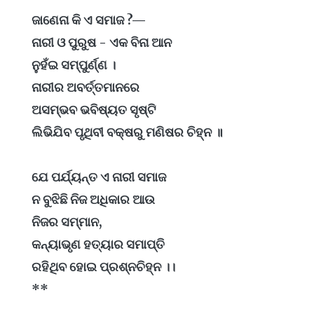
ଜାଣେନା କି ଏ ସମାଜ ?—
ନାରୀ ଓ ପୁରୁଷ - ଏକ ବିନା ଆନ
ନୁହଁଇ ସମ୍ପୁର୍ଣ୍ଣ ।
ନାରୀର ଅବର୍ତ୍ତମାନରେ
ଅସମ୍ଭବ ଭବିଷ୍ୟତ ସୃଷ୍ଟି
ଲିଭିଯିବ ପୃଥିବୀ ବକ୍ଷରୁ ମଣିଷର ଚିହ୍ନ ॥
ଯେ ପର୍ଯ୍ୟନ୍ତ ଏ ନାରୀ ସମାଜ
ନ ବୁଝିଛି ନିଜ ଅଧିକାର ଆଉ
ନିଜର ସମ୍ମାନ,
କନ୍ୟାଭୃଣ ହତ୍ୟାର ସମାପ୍ତି
ରହିଥିବ ହୋଇ ପ୍ରଶ୍ନଚିହ୍ନ ।।
*
*