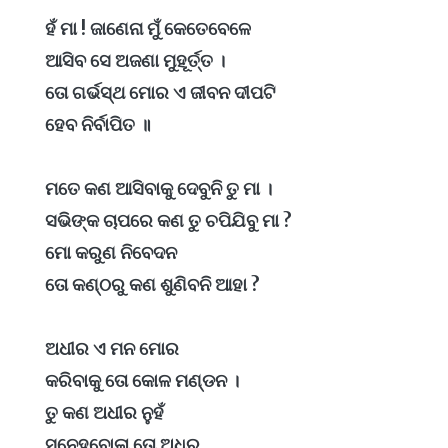
ହଁ ମା ! ଜାଣେନା ମୁଁ କେତେବେଳେ
ଆସିବ ସେ ଅଜଣା ମୁହୂର୍ତ୍ତ ।
ତୋ ଗର୍ଭସ୍ଥ ମୋର ଏ ଜୀବନ ଦୀପଟି
ହେବ ନିର୍ବାପିତ ॥
ମତେ କଣ ଆସିବାକୁ ଦେବୁନି ତୁ ମା ।
ସଭିଙ୍କ ଚାପରେ କଣ ତୁ ଚପିଯିବୁ ମା ?
ମୋ କରୁଣ ନିବେଦନ
ତୋ କଣ୍ଠରୁ କଣ ଶୁଣିବନି ଆହା ?
ଅଧୀର ଏ ମନ ମୋର
କରିବାକୁ ତୋ କୋଳ ମଣ୍ଡନ ।
ତୁ କଣ ଅଧୀର ନୁହଁ
ସ୍ନେହବୋଳା ତୋ ଅଧରୁ