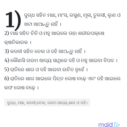
1)
ଦୁଗ୍ଧ ସହିତ ମାଛ, ମାଂସ, ରସୁଣ, ମୂଳା, ତୁଳସୀ, ଲୁଣ ଓ
ଖଟା ଖାଆନ୍ତୁ ନାହିଁ ।
2) ମାଛ ସହିତ ଚିନି ଓ ମହୁ ଖାଇଲେ ତାହା ଶରୀରପକ୍ଷେ
କ୍ଷତିକାରକ ।
3) କଦଳୀ ସହିତ ବେଲ ଓ ଦହି ଖାଅନ୍ତୁ ନାହିଁ ।
4) କୌଣସି ଗରମ ଖାଦ୍ୟ ସାଥିରେ ଦହି ଓ ମହୁ ଖାଇବା ବିପଦ ।
5) ରାତିରେ ଶାଗ ଓ ଦହି ଖାଇବା ଉଚିତ ନୁହେଁ ।
6) ରାତିରେ ଶାଗ ଖାଇଲେ ପିତ୍ତ ଦୋଷ ବଢ଼େ ଏବଂ ଦହି ଖାଇଲେ
କଫ ଦୋଷ ବଢ଼େ ।
ଦୁଗ୍ଧ, ମାଛ, କଦଳୀ,ବେଲ, ଗରମ ଖାଦ୍ୟ,ଶାଗ ଓ ଦହି।