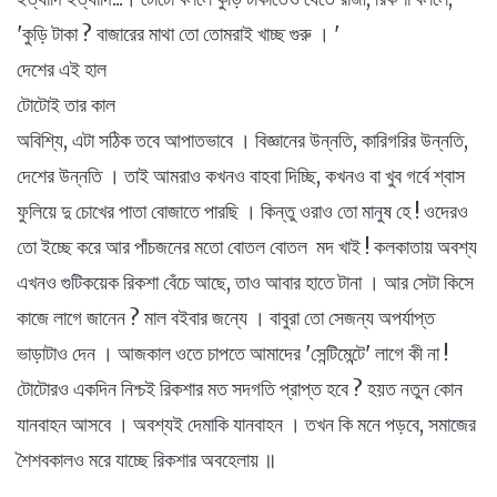
'কুড়ি টাকা ? বাজারের মাথা তো তোমরাই খাচ্ছ গুরু । '
দেশের এই হাল
টোটোই তার কাল
অবিশ্যি, এটা সঠিক তবে আপাতভাবে । বিজ্ঞানের উন্নতি, কারিগরির উন্নতি,
দেশের উন্নতি । তাই আমরাও কখনও বাহবা দিচ্ছি, কখনও বা খুব গর্বে শ্বাস
ফুলিয়ে দু চোখের পাতা বোজাতে পারছি । কিন্তু ওরাও তো মানুষ হে ! ওদেরও
তো ইচ্ছে করে আর পাঁচজনের মতো বোতল বোতল মদ খাই ! কলকাতায় অবশ্য
এখনও গুটিকয়েক রিকশা বেঁচে আছে, তাও আবার হাতে টানা । আর সেটা কিসে
কাজে লাগে জানেন ? মাল বইবার জন্যে । বাবুরা তো সেজন্য অপর্যাপ্ত
ভাড়াটাও দেন । আজকাল ওতে চাপতে আমাদের 'সেন্টিমেন্টে' লাগে কী না !
টোটোরও একদিন নিশ্চই রিকশার মত সদগতি প্রাপ্ত হবে ? হয়ত নতুন কোন
যানবাহন আসবে । অবশ্যই দেমাকি যানবাহন । তখন কি মনে পড়বে, সমাজের
শৈশবকালও মরে যাচ্ছে রিকশার অবহেলায় ॥