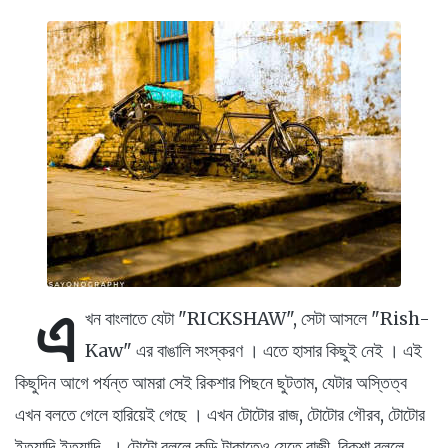
এ
খন বাংলাতে যেটা "RICKSHAW", সেটা আসলে "Rish-
Kaw" এর বাঙালি সংস্করণ । এতে হাসার কিছুই নেই । এই
কিছুদিন আগে পর্যন্ত আমরা সেই রিকশার পিছনে ছুটতাম, যেটার অস্তিত্ব
এখন বলতে গেলে হারিয়েই গেছে । এখন টোটোর রাজ, টোটোর গৌরব, টোটোর
ইত্যাদি ইত্যাদি...। টোটো বললে কুড়ি টাকাতেও যেতে রাজী, রিকশা বললে,